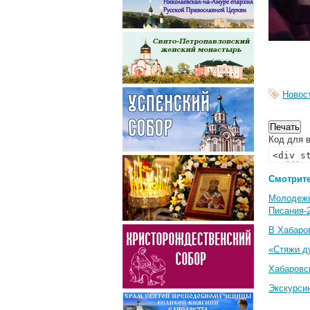
Новос
Код для в
Смотрите
Молодеж
Писания-
В Хабаро
«Стяжи д
Хабаровс
Экскурси