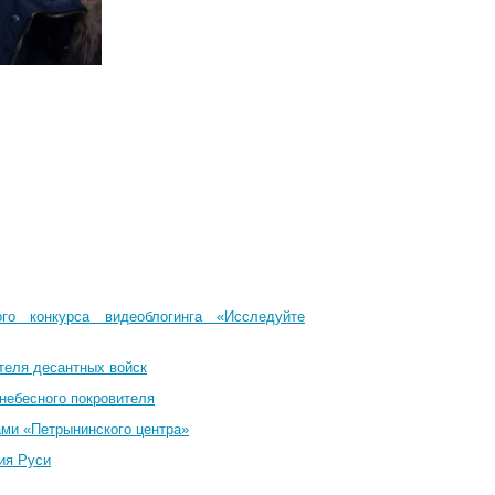
го конкурса видеоблогинга «Исследуйте
теля десантных войск
небесного покровителя
ами «Петрынинского центра»
ия Руси