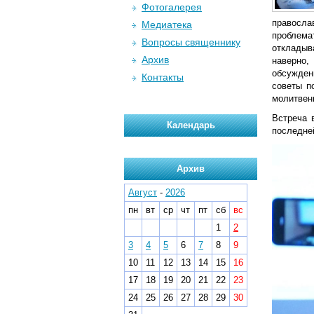
Фотогалерея
правосла
Медиатека
проблема
Вопросы священнику
откладыв
Архив
наверно,
обсужден
Контакты
советы п
молитвен
Встреча 
Календарь
последне
Архив
Август
-
2026
пн
вт
ср
чт
пт
сб
вс
1
2
3
4
5
6
7
8
9
10
11
12
13
14
15
16
17
18
19
20
21
22
23
24
25
26
27
28
29
30