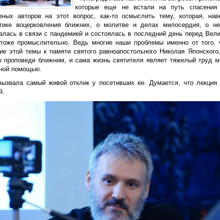
которые еще не встали на путь спасения
вных авторов на этот вопрос, как-то осмыслить тему, которая, нав
тике воцерковления ближних, о молитве и делах милосердия, о н
алась в связи с пандемией и состоялась в последний день перед Вел
 тоже промыслительно. Ведь многие наши проблемы именно от того,
ие этой темы к памяти святого равноапостольного Николая Японского
о проповеди ближним, и сама жизнь святителя являет тяжелый труд м
ной помощью.
вызвала самый живой отклик у посетивших ее. Думается, что лекция
й.