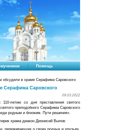
мученики
Помощь
м обсудили в храме Серафима Саровского
ме Серафима Саровского
09.03.2022
 110-летию со дня преставления святого
 святого преподобного Серафима Саровского
еди родным и близким. Пути решения».
клирик храма диакон Дионисий Выпов:
ан, переживающих о своих родных и друзьях,