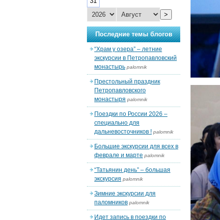
31
>
Последние темы блогов
“Храм у озера” – летние
экскурсии в Петропавловский
монастырь
palomnik
Престольный праздник
Петропавловского
монастыря
palomnik
Поездки по России 2026 –
специально для
дальневосточников !
palomnik
Большие экскурсии для всех в
феврале и марте
palomnik
“Татьянин день” – большая
экскурсия
palomnik
Зимние экскурсии для
паломников
palomnik
Идет запись в поездки по