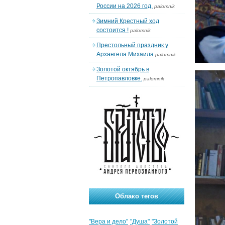
России на 2026 год.
palomnik
Зимний Крестный ход
состоится !
palomnik
Престольный праздник у
Архангела Михаила
palomnik
Золотой октябрь в
Петропавловке.
palomnik
Облако тегов
"Вера и дело"
"Душа"
"Золотой