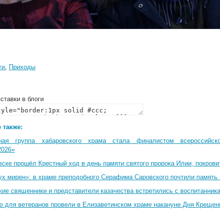
ти
,
Приходы
ставки в блоги
 также:
ная группа хабаровского храма стала финалистом всероссийско
2026»
вске прошёл Крестный ход в день памяти святого пророка Илии, покрови
ух мирен»: в храме преподобного Серафима Саровского почтили память 
кие священники и представители казачества встретились с воспитанник
ю для ветеранов провели в Елизаветинском храме накануне Дня Крещен