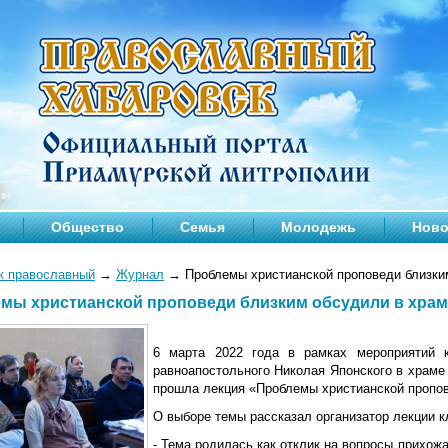
Общество
Семья
Молодежь
Ново
к православный
→
Журнал
→
Проблемы христианской проповеди близки
мы христианской проповеди близким обсудили в хра
6 марта 2022 года в рамках мероприятий к
равноапостольного Николая Японского в храме
прошла лекция «Проблемы христианской пропов
О выборе темы рассказал организатор лекции 
- Тема родилась как отклик на вопросы прихож