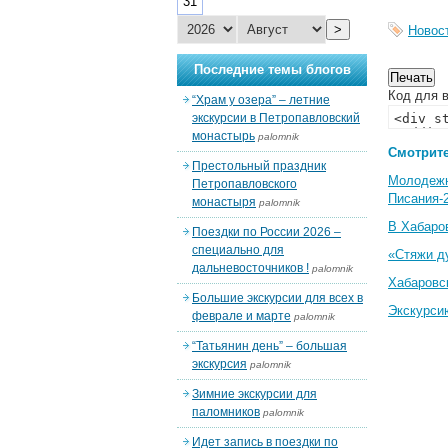
31
>
Новос
Последние темы блогов
Код для в
“Храм у озера” – летние
экскурсии в Петропавловский
монастырь
palomnik
Смотрите
Престольный праздник
Молодеж
Петропавловского
Писания-
монастыря
palomnik
В Хабаро
Поездки по России 2026 –
специально для
«Стяжи д
дальневосточников !
palomnik
Хабаровс
Большие экскурсии для всех в
Экскурси
феврале и марте
palomnik
“Татьянин день” – большая
экскурсия
palomnik
Зимние экскурсии для
паломников
palomnik
Идет запись в поездки по