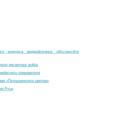
го конкурса видеоблогинга «Исследуйте
теля десантных войск
небесного покровителя
ами «Петрынинского центра»
ия Руси