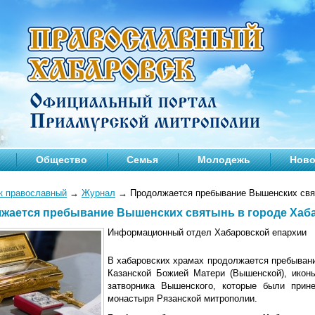
Общество
Семья
Молодежь
Ново
к православный
→
Журнал
→
Продолжается пребывание Вышенских свят
жается пребывание Вышенских святынь в городе Хаб
Информационный отдел Хабаровской епархии
В хабаровских храмах продолжается пребыван
Казанской Божией Матери (Вышенской), икон
затворника Вышенского, которые были прин
монастыря Рязанской митрополии.