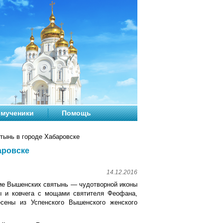
мученики
Помощь
ынь в городе Хабаровске
аровске
14.12.2016
ие Вышенских святынь — чудотворной иконы
ы и ковчега с мощами святителя Феофана,
есены из Успенского Вышенского женского