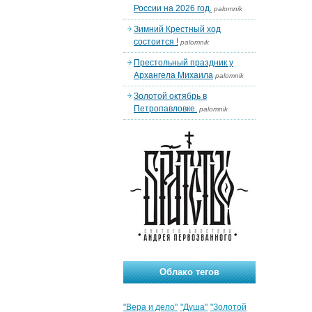
России на 2026 год.
palomnik
Зимний Крестный ход
состоится !
palomnik
Престольный праздник у
Архангела Михаила
palomnik
Золотой октябрь в
Петропавловке.
palomnik
Облако тегов
"Вера и дело"
"Душа"
"Золотой