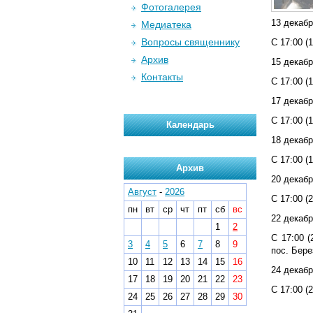
Фотогалерея
13 декабр
Медиатека
Вопросы священнику
С 17:00 (
Архив
15 декабр
Контакты
С 17:00 (
17 декабр
С 17:00 (
Календарь
18 декабр
С 17:00 (
Архив
20 декабр
Август
-
2026
С 17:00 (
пн
вт
ср
чт
пт
сб
вс
22 декабр
1
2
С 17:00 
3
4
5
6
7
8
9
пос. Бере
10
11
12
13
14
15
16
24 декабр
17
18
19
20
21
22
23
С 17:00 (
24
25
26
27
28
29
30