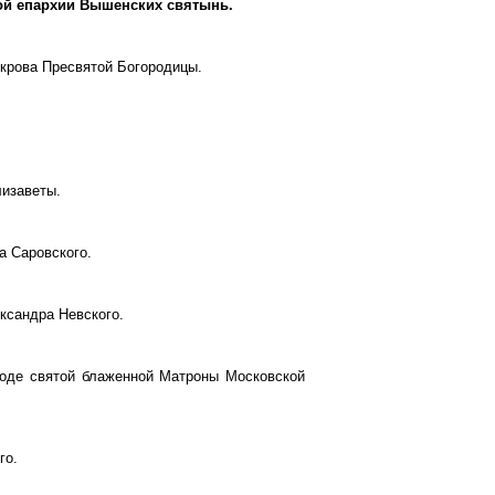
ой епархии
Вышенских святынь.
Покрова Пресвятой Богородицы.
лизаветы.
а Саровского.
ександра Невского.
иходе святой блаженной Матроны Московской
го.