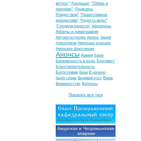
"Образ и
витязь"
"Ландыши"
подобие"
"Поделись
Рождеством"
"Православная
инициатива"
"Радость веры"
"Синдром радости"
Аборигены
Аборты и демография
Автокатастрофа
Аксиос
Акция
Алкоголизм
Амурская епархия
Амурское благочиние
Анонсы
Армия
Бари
Беременность и роды
Благовест
Благотворительность
Богословие
Брак
В начале
Вера
было слово
Великий пост
Викариатство
Вопросы
Показать все теги