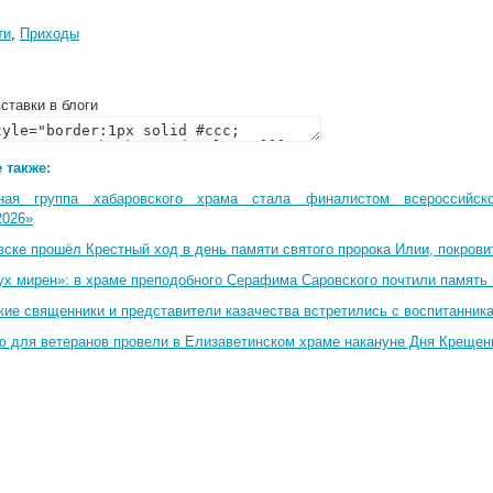
ти
,
Приходы
ставки в блоги
 также:
ная группа хабаровского храма стала финалистом всероссийско
2026»
вске прошёл Крестный ход в день памяти святого пророка Илии, покрови
ух мирен»: в храме преподобного Серафима Саровского почтили память 
кие священники и представители казачества встретились с воспитанник
ю для ветеранов провели в Елизаветинском храме накануне Дня Крещен