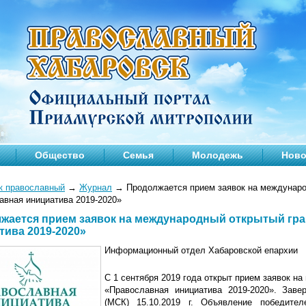
Общество
Семья
Молодежь
Ново
к православный
→
Журнал
→
Продолжается прием заявок на междунаро
авная инициатива 2019-2020»
жается прием заявок на международный открытый гр
тива 2019-2020»
Информационный отдел Хабаровской епархии
С 1 сентября 2019 года открыт прием заявок н
«Православная инициатива 2019-2020». Заве
(МСК) 15.10.2019 г. Объявление победите