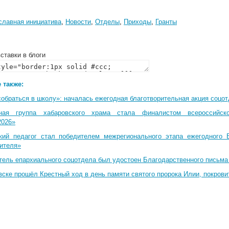
славная инициатива
,
Новости
,
Отделы
,
Приходы
,
Гранты
ставки в блоги
 также:
собраться в школу»: началась ежегодная благотворительная акция соцо
ная группа хабаровского храма стала финалистом всероссийско
2026»
кий педагог стал победителем межрегионального этапа ежегодного 
чителя»
тель епархиального соцотдела был удостоен Благодарственного письма
вске прошёл Крестный ход в день памяти святого пророка Илии, покрови