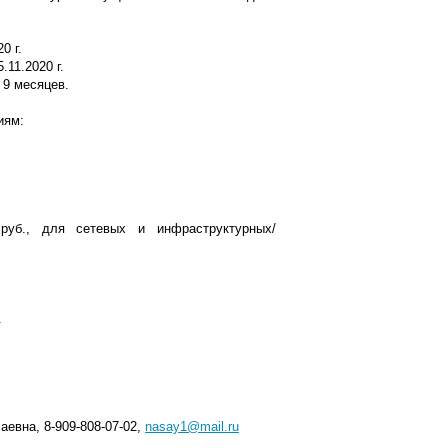
0 г.
11.2020 г.
 9 месяцев.
иям:
уб., для сетевых и инфраструктурных/
.
евна, 8-909-808-07-02,
nasay1@mail.ru