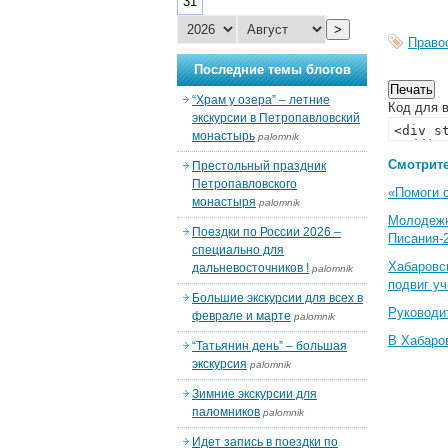
31
>
Право
Последние темы блогов
“Храм у озера” – летние
Код для в
экскурсии в Петропавловский
монастырь
palomnik
Смотрите
Престольный праздник
Петропавловского
«Помоги 
монастыря
palomnik
Молодеж
Поездки по России 2026 –
Писания-
специально для
Хабаровс
дальневосточников !
palomnik
подвиг у
Большие экскурсии для всех в
Руководи
феврале и марте
palomnik
В Хабаро
“Татьянин день” – большая
экскурсия
palomnik
Зимние экскурсии для
паломников
palomnik
Идет запись в поездки по