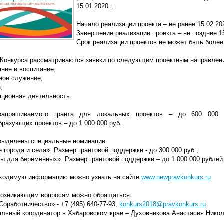
15.01.2020 г.
Начало реализации проекта – не ранее 15.02.202
Завершение реализации проекта – не позднее 15.
Срок реализации проектов не может быть более
 Конкурса рассматриваются заявки по следующим проектным направлен
ание и воспитание;
ное служение;
;
ационная деятельность.
запрашиваемого гранта для локальных проектов – до 600 000 р
разующих проектов – до 1 000 000 руб.
 выделены специальные номинации:
 города и села». Размер грантовой поддержки - до 300 000 руб.;
ы для беременных». Размер грантовой поддержки – до 1 000 000 рублей
ходимую информацию можно узнать на сайте
www.newpravkonkurs.ru
возникающим вопросам можно обращаться:
Соработничество» - +7 (495) 640-77-93,
konkurs2018@pravkonkurs.ru
альный координатор в Хабаровском крае – Духовникова Анастасия Никола