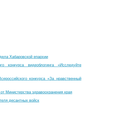
тдела Хабаровской епархии
го конкурса видеоблогинга «Исследуйте
Всероссийского конкурса «За нравственный
 от Министерства здравоохранения края
теля десантных войск