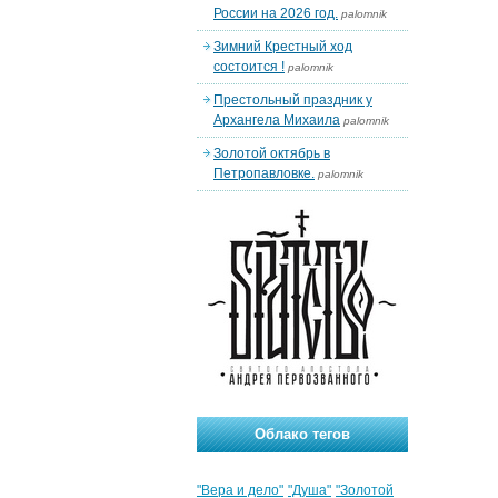
России на 2026 год.
palomnik
Зимний Крестный ход
состоится !
palomnik
Престольный праздник у
Архангела Михаила
palomnik
Золотой октябрь в
Петропавловке.
palomnik
Облако тегов
"Вера и дело"
"Душа"
"Золотой