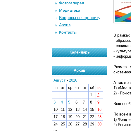
Фотогалерея
Медиатека
Вопросы священнику
Архив
Контакты
В рамках
- образов
- социаль
- культура
Календарь
- информ
Размер 
Архив
системооб
Август
-
2026
А так же
пн
вт
ср
чт
пт
сб
вс
1) «Малые
2) «Приют
1
2
3
4
5
6
7
8
9
Всю необ
10
11
12
13
14
15
16
По всем 
17
18
19
20
21
22
23
1) Фонд «
24
25
26
27
28
29
30
2) Регион