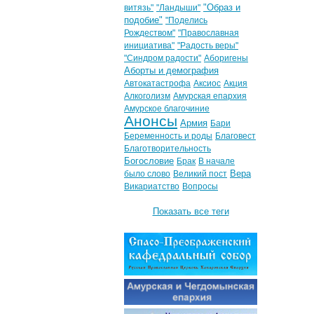
"Образ и
витязь"
"Ландыши"
подобие"
"Поделись
Рождеством"
"Православная
инициатива"
"Радость веры"
"Синдром радости"
Аборигены
Аборты и демография
Автокатастрофа
Аксиос
Акция
Алкоголизм
Амурская епархия
Амурское благочиние
Анонсы
Армия
Бари
Беременность и роды
Благовест
Благотворительность
Богословие
Брак
В начале
Вера
было слово
Великий пост
Викариатство
Вопросы
Показать все теги