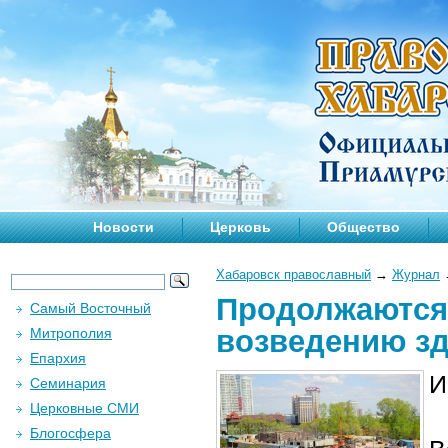
Новости
Церковь
Общество
Хабаровск православный
→
Журнал
Продолжаются
Самый Восточный
возведению зд
Митрополия
Епархия
И
Семинария
Церковные СМИ
Блогосфера