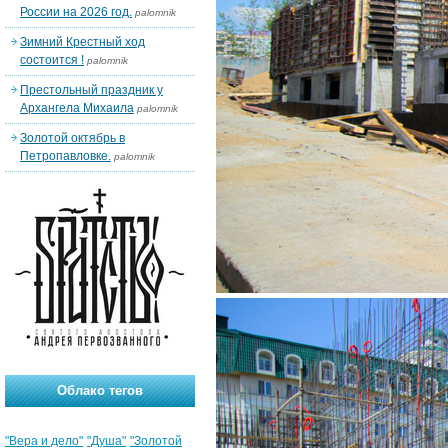
России на 2026 год.
palomnik
Зимний Крестный ход
состоится !
palomnik
Престольный праздник у
Архангела Михаила
palomnik
Золотой октябрь в
Петропавловке.
palomnik
Облако тегов
"Вера и дело"
"Душа"
"Золотой