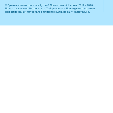
© Приамурская митрополия Русской Православной Церкви, 2012 - 2026
По благословению Митрополита Хабаровского и Приамурского Артемия.
При копировании материалов активная ссылка на сайт обязательна.