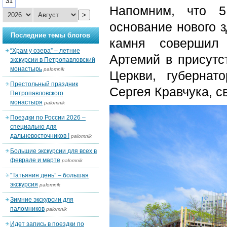
31
Напомним, что 5
>
основание нового 
Последние темы блогов
камня совершил 
“Храм у озера” – летние
Артемий в присутс
экскурсии в Петропавловский
монастырь
palomnik
Церкви, губернат
Престольный праздник
Сергея Кравчука, 
Петропавловского
монастыря
palomnik
Поездки по России 2026 –
специально для
дальневосточников !
palomnik
Большие экскурсии для всех в
феврале и марте
palomnik
“Татьянин день” – большая
экскурсия
palomnik
Зимние экскурсии для
паломников
palomnik
Идет запись в поездки по