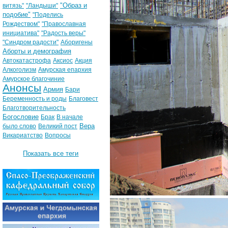
"Образ и
витязь"
"Ландыши"
подобие"
"Поделись
Рождеством"
"Православная
инициатива"
"Радость веры"
"Синдром радости"
Аборигены
Аборты и демография
Автокатастрофа
Аксиос
Акция
Алкоголизм
Амурская епархия
Амурское благочиние
Анонсы
Армия
Бари
Беременность и роды
Благовест
Благотворительность
Богословие
Брак
В начале
Вера
было слово
Великий пост
Викариатство
Вопросы
Показать все теги