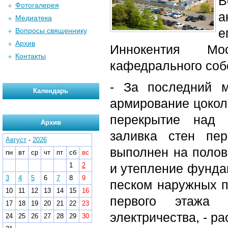
В
Фотогалерея
а
Медиатека
е
Вопросы священнику
Архив
Иннокентия Мос
Контакты
кафедрального соб
- За последний 
Календарь
армирование цоколь
перекрытие над 
Архив
заливка стен пе
Август
-
2026
выполнен на полов
пн
вт
ср
чт
пт
сб
вс
1
2
и утепление фундам
3
4
5
6
7
8
9
песком наружных п
10
11
12
13
14
15
16
первого этажа 
17
18
19
20
21
22
23
электричества, - р
24
25
26
27
28
29
30