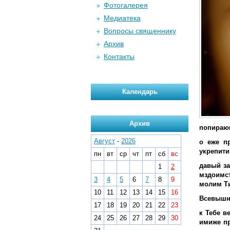
Фотогалерея
Медиатека
Вопросы священнику
Архив
Контакты
Календарь
Архив
попирающ
Август
-
2026
о еже п
укрепити
пн
вт
ср
чт
пт
сб
вс
давый за
1
2
мздоимст
3
4
5
6
7
8
9
молим Ти
10
11
12
13
14
15
16
Всевышни
17
18
19
20
21
22
23
к Тебе в
24
25
26
27
28
29
30
имиже пр