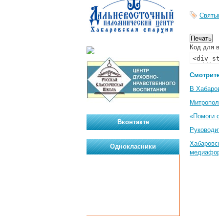
Святы
Код для в
Смотрите
В Хабаро
Митропол
«Помоги 
Вконтакте
Руководи
Хабаровс
Однокласники
медиафо