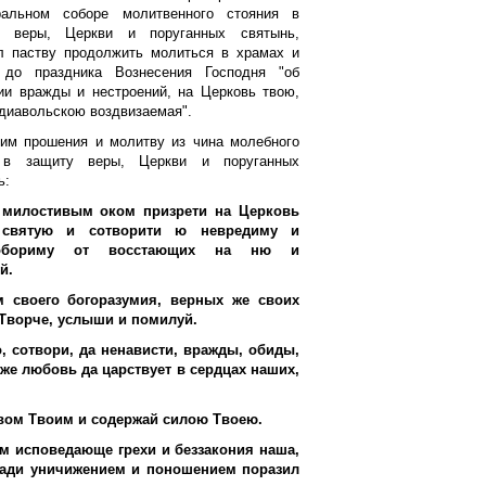
ральном соборе молитвенного стояния в
у веры, Церкви и поруганных святынь,
л паству продолжить молиться в храмах и
 до праздника Вознесения Господня "об
ии вражды и нестроений, на Церковь твою,
диавольскою воздвизаемая".
им прошения и молитву из чина молебного
 в защиту веры, Церкви и поруганных
ь:
 милостивым оком призрети на Церковь
святую и сотворити ю невредиму и
еобориму от восстающих на ню и
й.
 своего богоразумия, верных же своих
Творче, услыши и помилуй.
, сотвори, да ненависти, вражды, обиды,
 же любовь да царствует в сердцах наших,
вом Твоим и содержай силою Твоею.
м исповедающе грехи и беззакония наша,
ради уничижением и поношением поразил