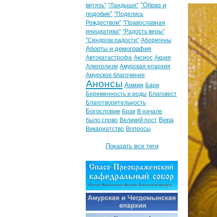
"Образ и
витязь"
"Ландыши"
подобие"
"Поделись
Рождеством"
"Православная
инициатива"
"Радость веры"
"Синдром радости"
Аборигены
Аборты и демография
Автокатастрофа
Аксиос
Акция
Алкоголизм
Амурская епархия
Амурское благочиние
Анонсы
Армия
Бари
Беременность и роды
Благовест
Благотворительность
Богословие
Брак
В начале
Вера
было слово
Великий пост
Викариатство
Вопросы
Показать все теги