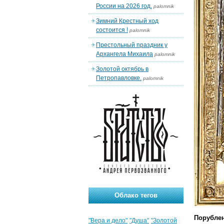
России на 2026 год.
palomnik
Зимний Крестный ход
состоится !
palomnik
Престольный праздник у
Архангела Михаила
palomnik
Золотой октябрь в
Петропавловке.
palomnik
Облако тегов
Порублен
"Вера и дело"
"Душа"
"Золотой