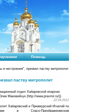
мученики
Помощь
 и нестроения", призвал паству митрополит
ризвал паству митрополит
ационный отдел Хабаровской епархии.
лии Маковейчук (http://www.pravmir.ru/))
22.04.2012
олит Хабаровский и Приамурский Игнатий по
чании в Спасо-Преображенмском