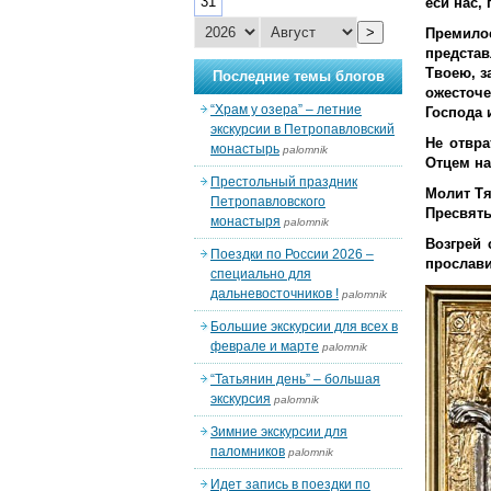
31
еси нас,
>
Премило
предста
Твоею, з
Последние темы блогов
ожесточе
“Храм у озера” – летние
Господа 
экскурсии в Петропавловский
Не отвра
монастырь
palomnik
Отцем на
Престольный праздник
Молит Тя
Петропавловского
Пресвяты
монастыря
palomnik
Возгрей 
Поездки по России 2026 –
прослави
специально для
дальневосточников !
palomnik
Большие экскурсии для всех в
феврале и марте
palomnik
“Татьянин день” – большая
экскурсия
palomnik
Зимние экскурсии для
паломников
palomnik
Идет запись в поездки по