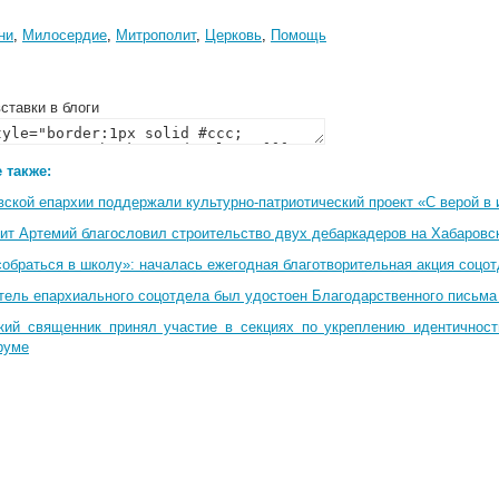
ни
,
Милосердие
,
Митрополит
,
Церковь
,
Помощь
ставки в блоги
 также:
вской епархии поддержали культурно-патриотический проект «С верой в
ит Артемий благословил строительство двух дебаркадеров на Хабаровс
собраться в школу»: началась ежегодная благотворительная акция соцо
тель епархиального соцотдела был удостоен Благодарственного письма
кий священник принял участие в секциях по укреплению идентичнос
руме