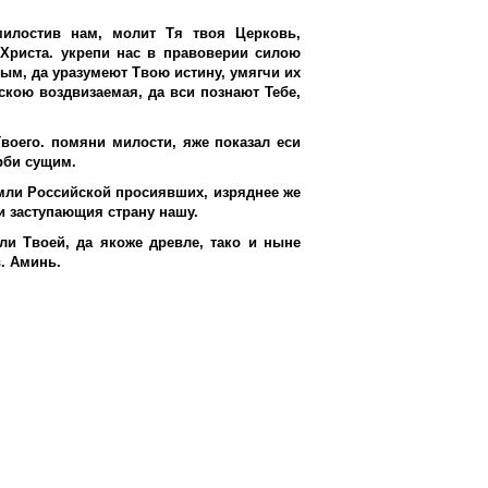
милостив нам, молит Тя твоя Церковь,
Христа. укрепи нас в правоверии силою
м, да уразумеют Твою истину, умягчи их
кою воздвизаемая, да вси познают Тебе,
Твоего. помяни милости, яже показал еси
рби сущим.
емли Российской просиявших, изряднее же
 заступающия страну нашу.
ли Твоей, да якоже древле, тако и ныне
в. Аминь.