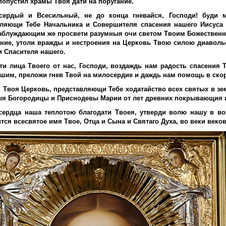
 попустил храмы Твоя дати на поругание.
сердый и Всесильный, не до конца гневайся, Господи! буди 
вляющи Тебе Начальника и Совершителя спасения нашего Иисуса 
аблуждающим же просвети разумныя очи светом Твоим Божественны
ние, утоли вражды и нестроения на Церковь Твою силою диавольс
и Спасителя нашего.
ти лица Твоего от нас, Господи, воздаждь нам радость спасения 
шим, преложи гнев Твой на милосердие и даждь нам помощь в ско
 Твоя Церковь, представляющи Тебе ходатайство всех святых в з
я Богородицы и Приснодевы Марии от лет древних покрывающия и
сердца наша теплотою благодати Твоея, утверди волю нашу в во
тся всесвятое имя Твое, Отца и Сына и Святаго Духа, во веки веко