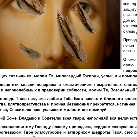
кафед
защит
призва
домах
утолен
силою 
Привод
пения
святын
О еже
свою 
непр
их святыни ея, молим Тя, милосердый Господи, услыши и помилу
росветити мысли неверием и ожесточением помраченных светом
 и непоколебимых в правоверии соблюсти, молим Тя, Всесильный 
поведь Твою нам, еже любити Тебе Бога нашего и ближняго своего
ва, клятвопреступства и прочая беззакония прекратятся, истинная
 ся, Спасителю наш, услыши и милостивно помилуй.
й Боже, Владыко и Содетелю всея твари, наполняяй вся величест
еликодаровитому Господу нашему припадаем, сердцем сокрушенны
огневахом Твое благоутробие и затворихом щедроты Твоя. сего 