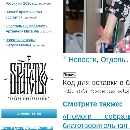
России на 2026 год.
palomnik
Зимний Крестный ход
состоится !
palomnik
Престольный праздник у
Архангела Михаила
palomnik
Золотой октябрь в
Петропавловке.
palomnik
Новости
,
Отделы
Код для вставки в 
Смотрите также:
Облако тегов
«Помоги собра
благотворительная
"Вера и дело"
"Душа"
"Золотой