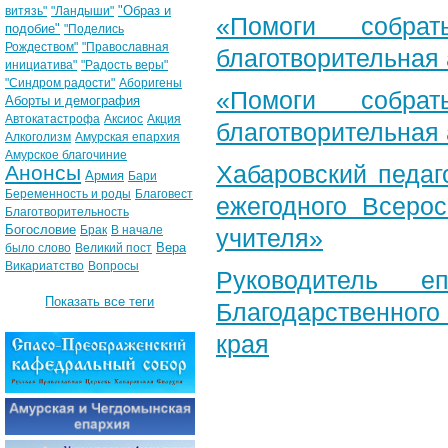
"Образ и
витязь"
"Ландыши"
«Помоги собра
подобие"
"Поделись
Рождеством"
"Православная
благотворительная
инициатива"
"Радость веры"
"Синдром радости"
Аборигены
«Помоги собра
Аборты и демография
Автокатастрофа
Аксиос
Акция
благотворительная
Алкоголизм
Амурская епархия
Амурское благочиние
Хабаровский педаг
Анонсы
Армия
Бари
Беременность и роды
Благовест
ежегодного Всерос
Благотворительность
Богословие
Брак
В начале
учителя»
Вера
было слово
Великий пост
Викариатство
Вопросы
Руководитель е
Показать все теги
Благодарственног
края