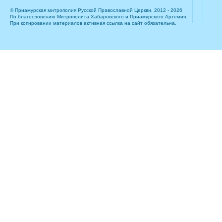
© Приамурская митрополия Русской Православной Церкви, 2012 - 2026
По благословению Митрополита Хабаровского и Приамурского Артемия.
При копировании материалов активная ссылка на сайт обязательна.