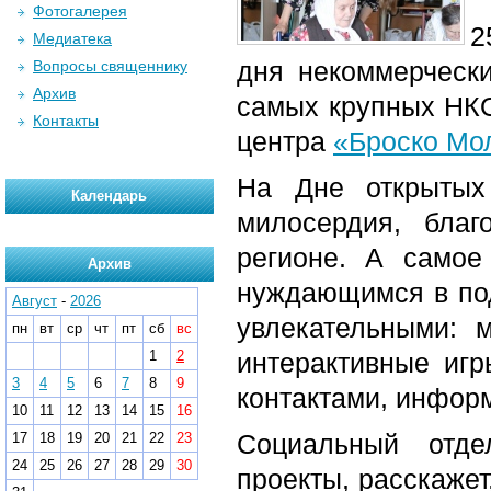
Фотогалерея
2
Медиатека
дня некоммерчески
Вопросы священнику
Архив
самых крупных НКО
Контакты
центра
«Броско Мо
На Дне открытых
Календарь
милосердия, благ
регионе. А самое
Архив
нуждающимся в под
Август
-
2026
увлекательными: м
пн
вт
ср
чт
пт
сб
вс
1
2
интерактивные иг
3
4
5
6
7
8
9
контактами, инфор
10
11
12
13
14
15
16
Социальный отде
17
18
19
20
21
22
23
24
25
26
27
28
29
30
проекты, расскажет