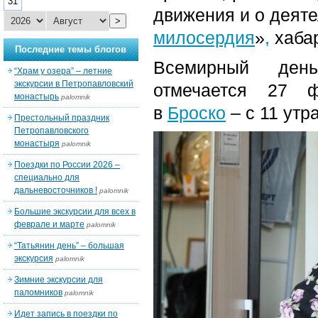
31
движения и о деяте
>
милосердия
»
,
хаба
Последние темы блогов
Всемирный день
“Храм у озера” – летние
экскурсии в Петропавловский
отмечается 27 ф
монастырь
palomnik
в
Броско
– с 11 утр
Престольный праздник
Петропавловского
монастыря
palomnik
Поездки по России 2026 –
специально для
дальневосточников !
palomnik
Большие экскурсии для всех в
феврале и марте
palomnik
“Татьянин день” – большая
экскурсия
palomnik
Зимние экскурсии для
паломников
palomnik
Идет запись в поездки по