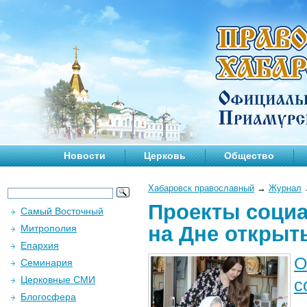
Новости
Церковь
Общество
Хабаровск православный
→
Журнал
Проекты социа
Самый Восточный
на Дне открыт
Митрополия
Епархия
О
Семинария
Церковные СМИ
с
Блогосфера