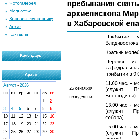
пребывания святы
Фотогалерея
Медиатека
архиепископа Мир
Вопросы священнику
в Хабаровской
епа
Архив
Контакты
Прибытие 
Владивостока 
Краткий молеб
Календарь
Перенос мо
кафедральн
прибытии в 9.
Архив
11.00 час. – 
Август
-
2026
25 сентября
(служит П
пн
вт
ср
чт
пт
сб
вс
Богородицы).
понедельник
1
2
13.00 час. -
м
3
4
5
6
7
8
9
(служит Пр
10
11
12
13
14
15
16
собора).
17
18
19
20
21
22
23
15.00 час. -
м
24
25
26
27
28
29
30
(служит При