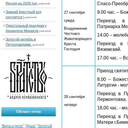
Спасо-Преобр
России на 2026 год.
palomnik
9.00 час. – Б
Зимний Крестный ход
27 сентября
состоится !
palomnik
среда
Переезд в 
Престольный праздник у
Патриарха Мос
Воздвижение
Архангела Михаила
palomnik
Честнаго
14.00 – молеб
Животворящего
Золотой октябрь в
Переезд в П
Креста
Петропавловке.
palomnik
Господня
Вяземский.
17.00 час. – 
Приход святит
8.00 – Божес
Литургии - мо
Переезд в Пр
28 сентября
Лермонтовка.
четверг
18.00 час. - м
Облако тегов
Переезд в П
Матери г.Бики
"Вера и дело"
"Душа"
"Золотой