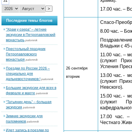
храма).
31
>
17.00 час. – 
Последние темы блогов
Спасо-Преобр
“Храм у озера” – летние
8.00 час. – Б
экскурсии в Петропавловский
Поздравлен
монастырь
palomnik
Владыки с 45
Престольный праздник
Петропавловского
11.00 час. – 
монастыря
palomnik
(служит Прих
Успения Прес
26 сентября
Поездки по России 2026 –
специально для
13.00 час. -
м
вторник
дальневосточников !
palomnik
(служит Прих
Невского).
Большие экскурсии для всех в
феврале и марте
palomnik
15.00 час. -
м
(служит Пр
“Татьянин день” – большая
экскурсия
кафедрального
palomnik
Зимние экскурсии для
17.00 час. 
паломников
palomnik
Честнаго Жив
Идет запись в поездки по