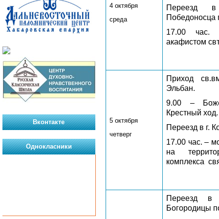
4 октября
Переезд в
Победоносца п
среда
17.00 час.
акафистом свт
Приход св.в
Эльбан.
9.00 – Боже
Крестный ход.
5 октября
Вконтакте
Переезд в г. 
четверг
17.00 час. – 
Однокласники
на террито
комплекса
св
Переезд в 
Богородицы п