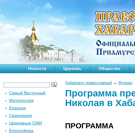
Новости
Церковь
Общество
Хабаровск православный
→
Журнал
Программа пр
Самый Восточный
Николая в Хаб
Митрополия
Епархия
Семинария
Церковные СМИ
ПРОГРАММА
Блогосфера