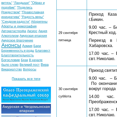
"Образ и
витязь"
"Ландыши"
подобие"
"Поделись
Рождеством"
"Православная
Приход Каз
инициатива"
"Радость веры"
г.Бикин.
"Синдром радости"
Аборигены
Аборты и демография
9.00 час. – 
Автокатастрофа
Аксиос
Акция
Крестный ход.
29 сентября
Алкоголизм
Амурская епархия
пятница
Переезд в П
Амурское благочиние
Анонсы
Хабаровска.
Армия
Бари
Беременность и роды
Благовест
17.00 час. –
Благотворительность
свт. Николаю.
Богословие
Брак
В начале
Вера
было слово
Великий пост
Викариатство
Вопросы
Приход святит
9.00 час.
– Б
Показать все теги
По окончани
вокруг города
30 сентября
суббота
14.00 час
Преображенск
17.00 час. –
свт. Николаю.