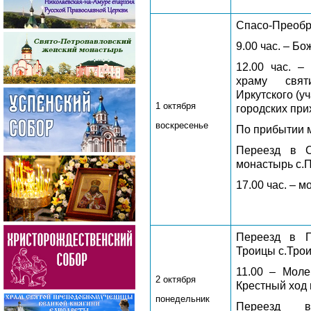
Спасо-Преобр
9.00 час. – Б
12.00 час. –
храму свят
Иркутского (у
1 октября
городских при
воскресенье
По прибытии 
Переезд в С
монастырь с.
17.00 час. – 
Переезд в П
Троицы с.Трои
11.00 – Моле
2 октября
Крестный ход 
понедельник
Переезд