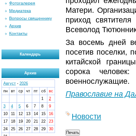
проходил ежегодн
Фотогалерея
Матери. Организац
Медиатека
приход святителя 
Вопросы священнику
Архив
Всеволод Тютюнник
Контакты
За восемь дней в
посетив поселки, п
Календарь
китайской границ
сорока человек:
Архив
военнослужащие.
Август
-
2026
пн
вт
ср
чт
пт
сб
вс
Православие на Д
1
2
3
4
5
6
7
8
9
10
11
12
13
14
15
16
Новости
17
18
19
20
21
22
23
24
25
26
27
28
29
30