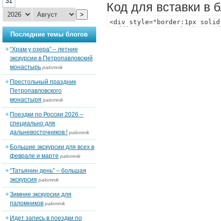
31
Код для вставки в 
>
Последние темы блогов
“Храм у озера” – летние
экскурсии в Петропавловский
монастырь
palomnik
Престольный праздник
Петропавловского
монастыря
palomnik
Поездки по России 2026 –
специально для
дальневосточников !
palomnik
Большие экскурсии для всех в
феврале и марте
palomnik
“Татьянин день” – большая
экскурсия
palomnik
Зимние экскурсии для
паломников
palomnik
Идет запись в поездки по