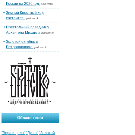
России на 2026 год.
palomnik
Зимний Крестный ход
состоится !
palomnik
Престольный праздник у
Архангела Михаила
palomnik
Золотой октябрь в
Петропавловке.
palomnik
Облако тегов
"Вера и дело"
"Душа"
"Золотой