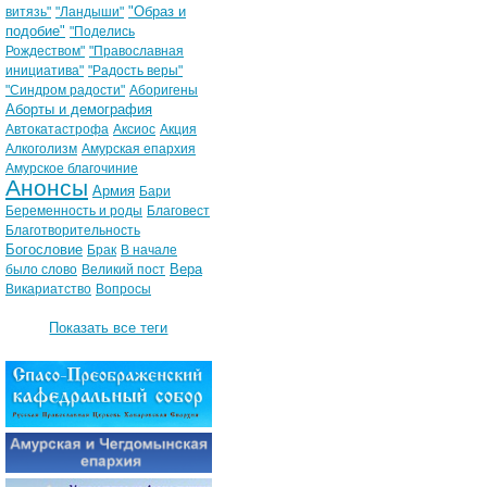
"Образ и
витязь"
"Ландыши"
подобие"
"Поделись
Рождеством"
"Православная
инициатива"
"Радость веры"
"Синдром радости"
Аборигены
Аборты и демография
Автокатастрофа
Аксиос
Акция
Алкоголизм
Амурская епархия
Амурское благочиние
Анонсы
Армия
Бари
Беременность и роды
Благовест
Благотворительность
Богословие
Брак
В начале
Вера
было слово
Великий пост
Викариатство
Вопросы
Показать все теги