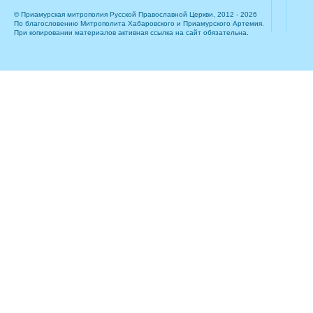
© Приамурская митрополия Русской Православной Церкви, 2012 - 2026
По благословению Митрополита Хабаровского и Приамурского Артемия.
При копировании материалов активная ссылка на сайт обязательна.