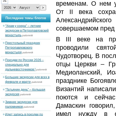
31
временам. О нем у
>
От II века сохра
Последние темы блогов
Александрийског
“Храм у озера” – летние
совершаемом пред 
экскурсии в Петропавловский
монастырь
palomnik
В III веке на п
Престольный праздник
проводили свят
Петропавловского
монастыря
palomnik
Чудотворец. В посл
Поездки по России 2026 –
отцы Церкви – Гр
специально для
дальневосточников !
palomnik
Медиоланский, И
Большие экскурсии для всех в
празднике Богояв
феврале и марте
palomnik
Византий написали
“Татьянин день” – большая
экскурсия
palomnik
поются и сейчас
Зимние экскурсии для
Дамаскин говорил,
паломников
palomnik
имел нужду в о
Идет запись в поездки по