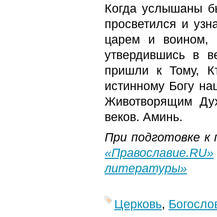
Когда услышаны бы
просветился и узн
царем и воином, 
утвердившись в в
пришли к Тому, Кт
истинному Богу на
Животворящим Дух
веков. Аминь.
При подготовке к
«Православие.
RU
»
литературы»
Церковь
,
Богосло