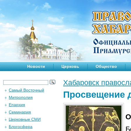
Новости
Церковь
Общество
Хабаровск правосл
Самый Восточный
Просвещение д
Митрополия
Епархия
Семинария
О
Церковные СМИ
Блогосфера
Б