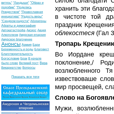
силою благодати 
"Образ и
витязь"
"Ландыши"
хранить эти благо
подобие"
"Поделись
Рождеством"
"Православная
в чистоте той др
инициатива"
"Радость веры"
"Синдром радости"
Аборигены
праздник Крещени
Аборты и демография
Автокатастрофа
Аксиос
Акция
облекостеся
(Гал 3
Алкоголизм
Амурская епархия
Амурское благочиние
Тропарь Крещению
Анонсы
Армия
Бари
Беременность и роды
Благовест
Во Иордане крещ
Благотворительность
Богословие
Брак
В начале
поклонение,/ Род
Вера
было слово
Великий пост
Викариатство
Вопросы
возлюбленного Т
Показать все теги
извествоваше слов
мир просвещей, сл
Слово на Богояв
Мужи, возлюбленн