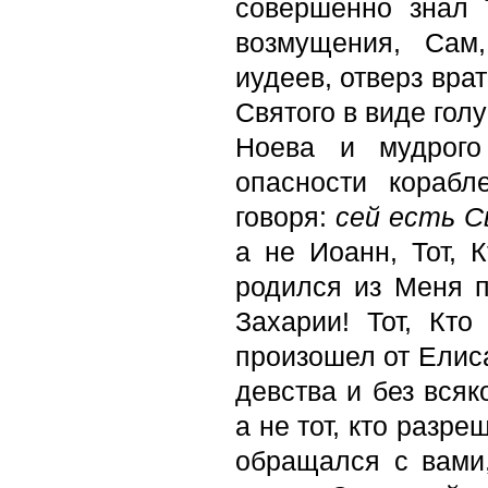
совершенно знал 
возмущения, Сам
иудеев, отверз вра
Святого в виде гол
Ноева и мудрого
опасности корабл
говоря:
сей есть 
а не Иоанн, Тот, К
родился из Меня п
Захарии! Тот, Кто
произошел от Елиса
девства и без всяк
а не тот, кто разре
обращался с вами,