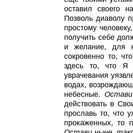
оставил своего н
Позволь диаволу пр
простому человеку,
получить себе дол
и желание, для 
сокровенно то, чт
здесь то, что Я
уврачевания уязвле
водах, возрождающ
небесные.
Остави
действовать в Сво
прославь то, что 
прокаженных, то 
Остави ныне, тако