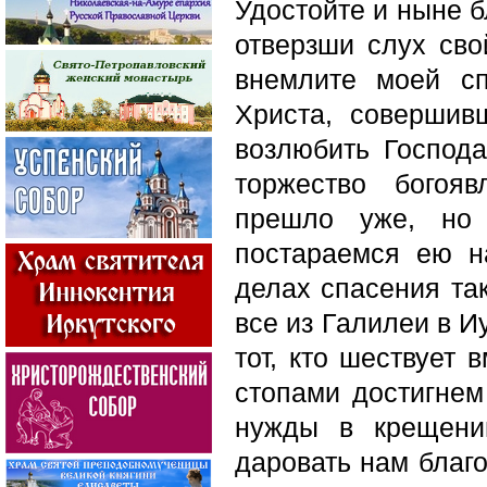
Удостойте и ныне б
отверзши слух сво
внемлите моей с
Христа, совершив
возлюбить Господа
торжество богоя
прешло уже, но 
постараемся ею н
делах спасения та
все из Галилеи в И
тот, кто шествует
стопами достигнем 
нужды в крещени
даровать нам благ