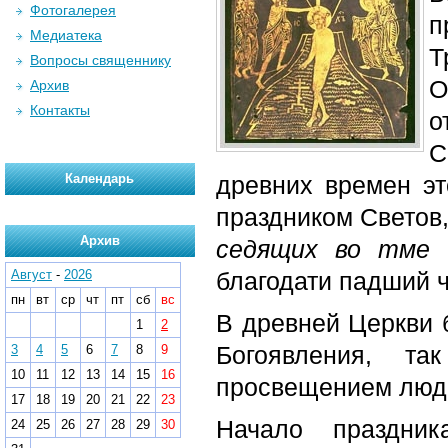
Фотогалерея
п
Медиатека
Т
Вопросы священнику
О
Архив
Контакты
о
С
Календарь
древних времен э
праздником Светов,
Архив
седящих во тме 
Август
-
2026
благодати падший ч
пн
вт
ср
чт
пт
сб
вс
В древней Церкви 
1
2
Богоявления, т
3
4
5
6
7
8
9
10
11
12
13
14
15
16
просвещением люд
17
18
19
20
21
22
23
Начало праздник
24
25
26
27
28
29
30