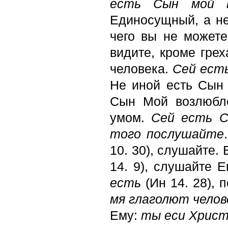
есть Сын мой в
Единосущный, а не
чего вы не можете
видите, кроме грех
человека.
Сей ест
Не иной есть Сын
Сын Мой возлюбле
умом.
Сей есть С
того послушайте
10. 30), слушайте.
14. 9), слушайте 
есть
(Ин 14. 28),
мя глаголют челов
Ему:
ты еси Христ