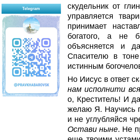
скудельник от гли
Telegram
управляется твар
принимает настав
богатого, а не 
объясняется и д
Спасителю в тоне
истинным богочелов
Но Иисус в ответ с
нам исполнити вся
о, Креститель! И д
желаю Я. Научись п
и не углубляйся чр
Остави ныне
. Не 
еще твоими устами