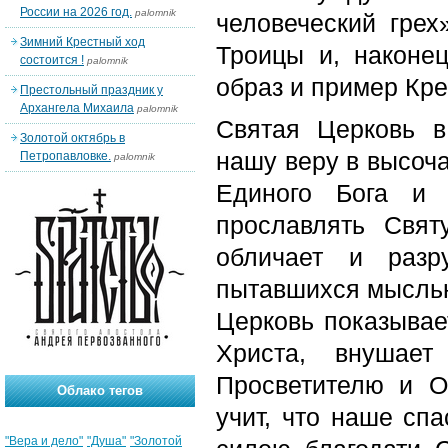
России на 2026 год.
palomnik
человеческий грех
Зимний Крестный ход
Троицы и, наконец
состоится !
palomnik
образ и пример Кр
Престольный праздник у
Архангела Михаила
palomnik
Святая Церковь в
Золотой октябрь в
нашу веру в высоч
Петропавловке.
palomnik
Единого Бога и 
прославлять Свя
обличает и разр
пытавшихся мыслью
Церковь показыва
Христа, внушает
Просветителю и О
Облако тегов
учит, что наше сп
"Вера и дело"
"Душа"
"Золотой