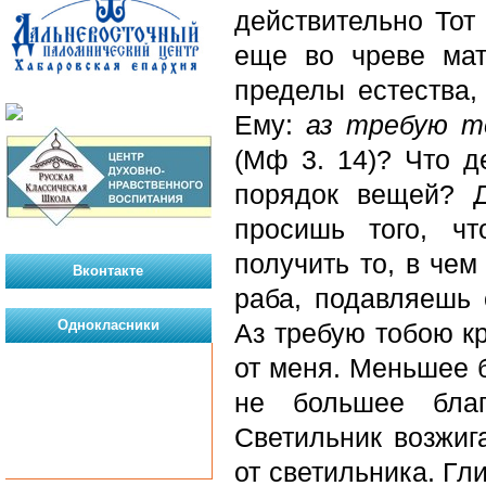
действительно Тот
еще во чреве мат
пределы естества,
Ему:
аз требую т
(Мф 3. 14)? Что 
порядок вещей? Д
просишь того, ч
получить то, в че
Вконтакте
раба, подавляешь
Однокласники
Аз требую тобою к
от меня. Меньшее б
не большее благ
Светильник возжиг
от светильника. Гл