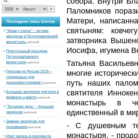
собора. Внутри Бл
31
Паломников пораз
>
Матери, написанн
Последние темы блогов
святыням: ковче
“Храм у озера” – летние
экскурсии в Петропавловский
затворника Вышенс
монастырь
palomnik
Иосифа, игумена Во
Престольный праздник
Петропавловского
Татьяна Васильевн
монастыря
palomnik
многие историческ
Поездки по России 2026 –
специально для
путь наших пало
дальневосточников !
palomnik
святителя Иннокен
Большие экскурсии для всех в
феврале и марте
palomnik
монастырь в че
“Татьянин день” – большая
единственный в ми
экскурсия
palomnik
Зимние экскурсии для
- С душевным те
паломников
palomnik
монастыря, - прод
Идет запись в поездки по