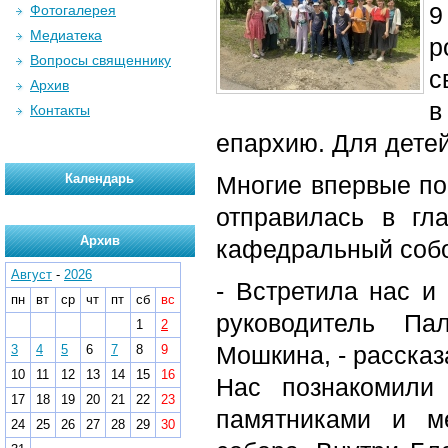
9
Фотогалерея
Медиатека
р
Вопросы священнику
с
Архив
в
Контакты
епархию. Для дете
Календарь
Многие впервые пое
отправилась в гл
Архив
кафедральный соб
Август
-
2026
- Встретила нас и
пн
вт
ср
чт
пт
сб
вс
руководитель Па
1
2
Мошкина, - рассказ
3
4
5
6
7
8
9
10
11
12
13
14
15
16
Нас познакомили
17
18
19
20
21
22
23
памятниками и м
24
25
26
27
28
29
30