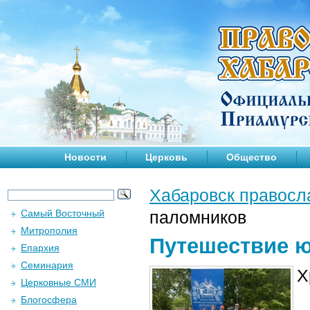
Новости
Церковь
Общество
Хабаровск правосл
Самый Восточный
паломников
Митрополия
Путешествие 
Епархия
Семинария
Х
Церковные СМИ
Блогосфера