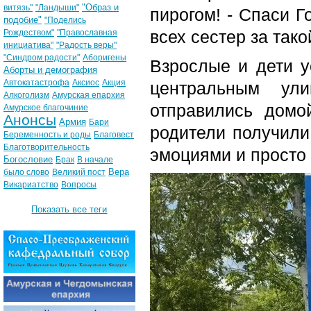
"Образ и
витязь"
"Ландыши"
пирогом! - Спаси 
подобие"
"Поделись
всех сестер за так
Рождеством"
"Православная
инициатива"
"Радость веры"
"Синдром радости"
Аборигены
Взрослые и дети у
Аборты и демография
Автокатастрофа
Аксиос
Акция
центральным ул
Алкоголизм
Амурская епархия
отправились домо
Амурское благочиние
Анонсы
Армия
Бари
родители получили
Беременность и роды
Благовест
Благотворительность
эмоциями и просто
Богословие
Брак
В начале
Вера
было слово
Великий пост
Викариатство
Вопросы
Показать все теги