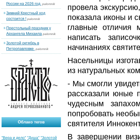
России на 2026 год.
palomnik
провела экскурсию,
Зимний Крестный ход
показала иконы и с
состоится !
palomnik
главные отличия 
Престольный праздник у
Архангела Михаила
palomnik
написать записо
Золотой октябрь в
начинаниях святит
Петропавловке.
palomnik
Насельницы изгота
из натуральных ком
- Мы смогли увидет
рассказали юные 
чудесным запахо
попробовать необык
святителя Иннокент
Облако тегов
В завершении виз
"Вера и дело"
"Душа"
"Золотой