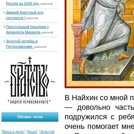
России на 2026 год.
palomnik
Зимний Крестный ход
состоится !
palomnik
Престольный праздник у
Архангела Михаила
palomnik
Золотой октябрь в
Петропавловке.
palomnik
В Найхин со мной 
— довольно часты
подружился с ребя
Облако тегов
очень помогает мне
"Вера и дело"
"Душа"
"Золотой