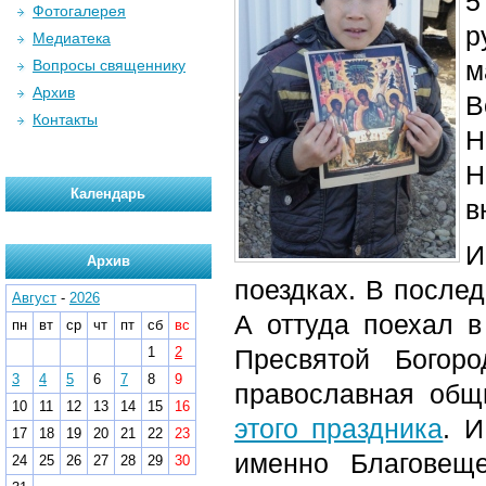
5
Фотогалерея
р
Медиатека
м
Вопросы священнику
Архив
В
Контакты
Н
Н
Календарь
в
И
Архив
поездках. В послед
Август
-
2026
А оттуда поехал в
пн
вт
ср
чт
пт
сб
вс
1
2
Пресвятой Богор
3
4
5
6
7
8
9
православная об
10
11
12
13
14
15
16
этого праздника
. 
17
18
19
20
21
22
23
именно Благовеще
24
25
26
27
28
29
30