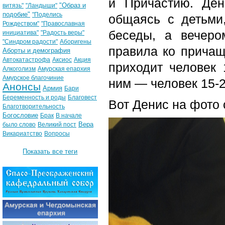
и Причастию. Ден
"Образ и
витязь"
"Ландыши"
подобие"
"Поделись
общаясь с детьми
Рождеством"
"Православная
беседы, а вечеро
инициатива"
"Радость веры"
"Синдром радости"
Аборигены
правила ко причащ
Аборты и демография
Автокатастрофа
Аксиос
Акция
приходит человек 
Алкоголизм
Амурская епархия
Амурское благочиние
ним — человек 15-2
Анонсы
Армия
Бари
Беременность и роды
Благовест
Вот Денис на фото 
Благотворительность
Богословие
Брак
В начале
Вера
было слово
Великий пост
Викариатство
Вопросы
Показать все теги