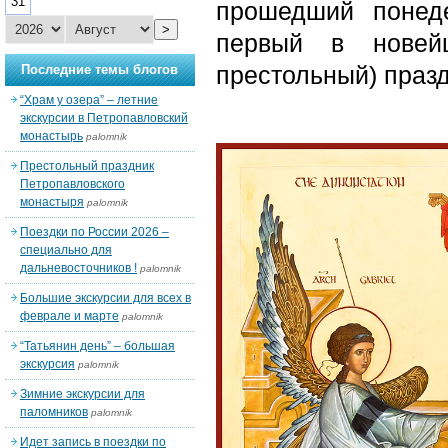
31
прошедший понед
>
первый в новей
престольный) празд
Последние темы блогов
“Храм у озера” – летние
экскурсии в Петропавловский
монастырь
palomnik
Престольный праздник
Петропавловского
монастыря
palomnik
Поездки по России 2026 –
специально для
дальневосточников !
palomnik
Большие экскурсии для всех в
феврале и марте
palomnik
“Татьянин день” – большая
экскурсия
palomnik
Зимние экскурсии для
паломников
palomnik
Идет запись в поездки по