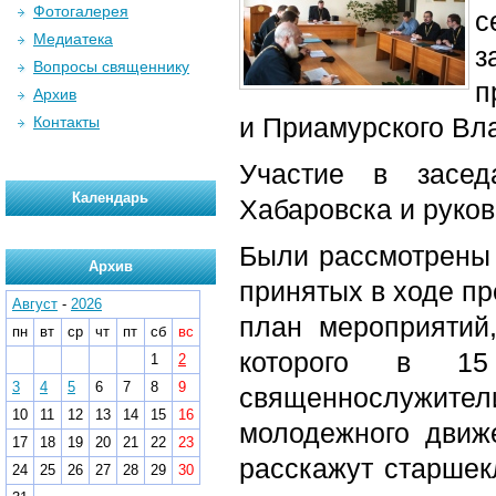
Фотогалерея
с
Медиатека
з
Вопросы священнику
п
Архив
и Приамурского Вл
Контакты
Участие в засед
Календарь
Хабаровска и руков
Были рассмотрены 
Архив
принятых в ходе пр
Август
-
2026
план мероприятий
пн
вт
ср
чт
пт
сб
вс
которого в 15
1
2
3
4
5
6
7
8
9
священнослужит
10
11
12
13
14
15
16
молодежного движ
17
18
19
20
21
22
23
расскажут старшек
24
25
26
27
28
29
30