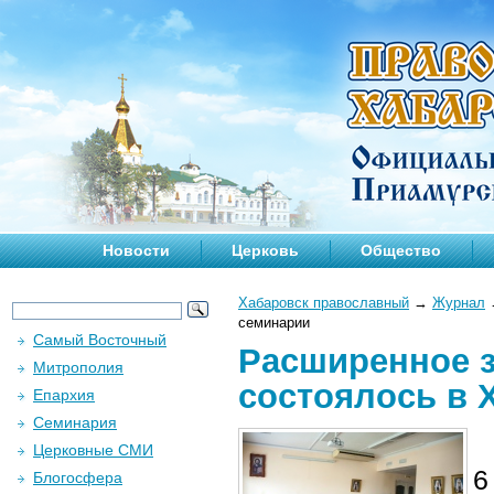
Новости
Церковь
Общество
Хабаровск православный
→
Журнал
семинарии
Самый Восточный
Расширенное з
Митрополия
состоялось в 
Епархия
Семинария
Церковные СМИ
6
Блогосфера