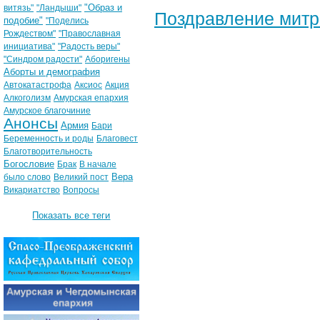
"Образ и
витязь"
"Ландыши"
Поздравление​ мит
подобие"
"Поделись
Рождеством"
"Православная
инициатива"
"Радость веры"
"Синдром радости"
Аборигены
Аборты и демография
Автокатастрофа
Аксиос
Акция
Алкоголизм
Амурская епархия
Амурское благочиние
Анонсы
Армия
Бари
Беременность и роды
Благовест
Благотворительность
Богословие
Брак
В начале
Вера
было слово
Великий пост
Викариатство
Вопросы
Показать все теги