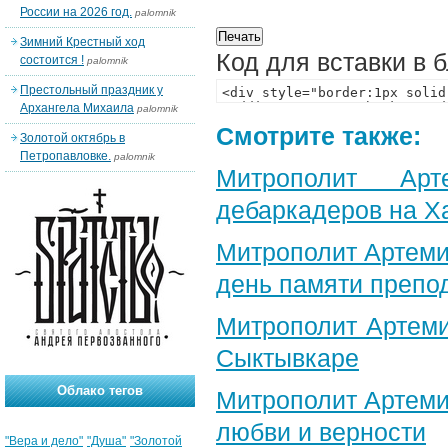
России на 2026 год.
palomnik
Зимний Крестный ход
Код для вставки в 
состоится !
palomnik
Престольный праздник у
Архангела Михаила
palomnik
Смотрите также:
Золотой октябрь в
Петропавловке.
palomnik
Митрополит Арт
дебаркадеров на Х
Митрополит Артеми
день памяти препо
Митрополит Артеми
Сыктывкаре
Облако тегов
Митрополит Артеми
любви и верности
"Вера и дело"
"Душа"
"Золотой