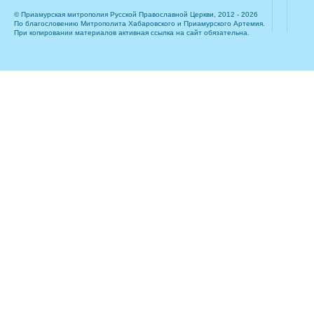
© Приамурская митрополия Русской Православной Церкви, 2012 - 2026
По благословению Митрополита Хабаровского и Приамурского Артемия.
При копировании материалов активная ссылка на сайт обязательна.