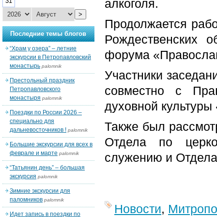
алкоголя.
31
>
Продолжается рабо
Последние темы блогов
Рождественских о
“Храм у озера” – летние
форума «Православ
экскурсии в Петропавловский
монастырь
palomnik
Участники заседан
Престольный праздник
совместно с Пра
Петропавловского
монастыря
palomnik
духовной культуры 
Поездки по России 2026 –
специально для
Также был рассмот
дальневосточников !
palomnik
Отдела по церко
Большие экскурсии для всех в
феврале и марте
palomnik
служению и Отдела
“Татьянин день” – большая
экскурсия
palomnik
Зимние экскурсии для
паломников
palomnik
Новости
,
Митропо
Идет запись в поездки по