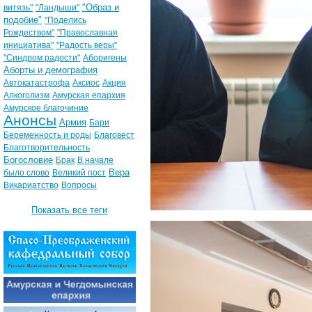
"Образ и
витязь"
"Ландыши"
подобие"
"Поделись
Рождеством"
"Православная
инициатива"
"Радость веры"
"Синдром радости"
Аборигены
Аборты и демография
Автокатастрофа
Аксиос
Акция
Алкоголизм
Амурская епархия
Амурское благочиние
Анонсы
Армия
Бари
Беременность и роды
Благовест
Благотворительность
Богословие
Брак
В начале
Вера
было слово
Великий пост
Викариатство
Вопросы
Показать все теги