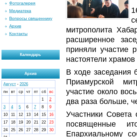
Фотогалерея
1
Медиатека
с
Вопросы священнику
Архив
митрополита Хаба
Контакты
расширенное засе
приняли участие р
Календарь
настоятели храмов 
В ходе заседания 
Архив
Приамурской мит
Август
-
2026
участие около вос
пн
вт
ср
чт
пт
сб
вс
1
2
два раза больше, ч
3
4
5
6
7
8
9
Участники Совета 
10
11
12
13
14
15
16
посвященные ит
17
18
19
20
21
22
23
24
25
26
27
28
29
30
Епархиальному со