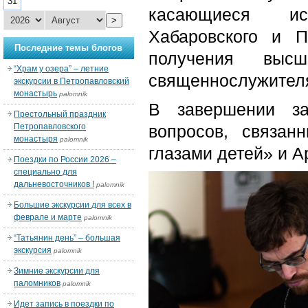
31
касающиеся ис
>
Хабаровского и П
Последние темы блогов
получения высш
“Храм у озера” – летние
священнослужител
экскурсии в Петропавловский
монастырь
palomnik
В завершении за
Престольный праздник
Петропавловского
вопросов, связан
монастыря
palomnik
глазами детей» и А
Поездки по России 2026 –
специально для
дальневосточников !
palomnik
Большие экскурсии для всех в
феврале и марте
palomnik
“Татьянин день” – большая
экскурсия
palomnik
Зимние экскурсии для
паломников
palomnik
Идет запись в поездки по