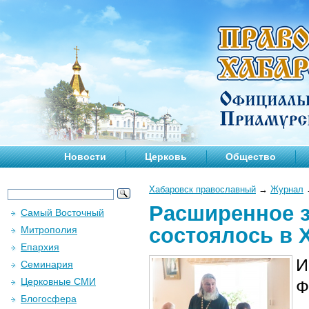
Новости
Церковь
Общество
Хабаровск православный
→
Журнал
Расширенное з
Самый Восточный
состоялось в 
Митрополия
Епархия
И
Семинария
Церковные СМИ
Ф
Блогосфера