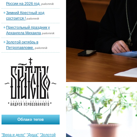
России на 2026 год.
palomnik
Зимний Крестный ход
состоится !
palomnik
Престольный праздник у
Архангела Михаила
palomnik
Золотой октябрь в
Петропавловке.
palomnik
Облако тегов
"Вера и дело"
"Душа"
"Золотой