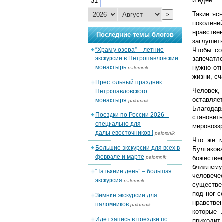
и идеи.
31
Такие яс
>
поколени
нравстве
Последние темы блогов
заглушит
“Храм у озера” – летние
Чтобы со
экскурсии в Петропавловский
запечатл
монастырь
нужно от
palomnik
жизни, сч
Престольный праздник
Человек,
Петропавловского
оставляе
монастыря
palomnik
Благодар
Поездки по России 2026 –
становит
специально для
мировоззр
дальневосточников !
palomnik
Что же м
Большие экскурсии для всех в
Булгаков
феврале и марте
palomnik
божестве
ближнему
“Татьянин день” – большая
человече
экскурсия
palomnik
существе
под ног с
Зимние экскурсии для
нравствен
паломников
palomnik
которые 
Идет запись в поездки по
приходит