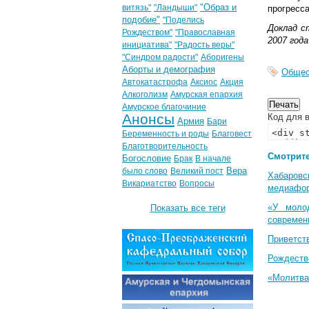
"Образ и
витязь"
"Ландыши"
прогресса
подобие"
"Поделись
Доклад с
Рождеством"
"Православная
2007 года
инициатива"
"Радость веры"
"Синдром радости"
Аборигены
Аборты и демография
Общес
Автокатастрофа
Аксиос
Акция
Алкоголизм
Амурская епархия
Амурское благочиние
Анонсы
Код для в
Армия
Бари
Беременность и роды
Благовест
Благотворительность
Смотрите
Богословие
Брак
В начале
Вера
было слово
Великий пост
Хабаровс
Викариатство
Вопросы
медиафо
«У моло
Показать все теги
современ
Приветст
Рождеств
«Молитва