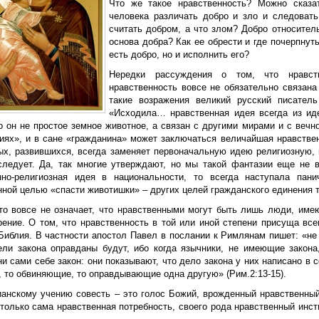
Что же такое нравственность? Можно сказат
человека различать добро и зло и следовать
считать добром, а что злом? Добро относител
основа добра? Как ее обрести и где почерпнуть
есть добро, но и исполнить его?
Нередки рассуждения о том, что нравст
нравственность вовсе не обязательно связан
такие возражения великий русский писател
«Исходила… нравственная идея всегда из иде
то он не простое земное животное, а связан с другими мирами и с веч
иях», и в сане «гражданина» может заключаться величайшая нравствен
ых, развившихся, всегда заменяет первоначальную идею религиозную, к
следует. Да, так многие утверждают, но мы такой фантазии еще не 
нно-религиозная идея в национальности, то всегда наступала пани
ной целью «спасти животишки» – других целей гражданского единения т
то вовсе не означает, что нравственными могут быть лишь люди, име
рение. О том, что нравственность в той или иной степени присуща вс
 Библия. В частности апостол Павел в послании к Римлянам пишет: «не
ели закона оправданы будут, ибо когда язычники, не имеющие закона
ни сами себе закон: они показывают, что дело закона у них написано в 
, то обвиняющие, то оправдывающие одна другую» (Рим.2:13-15).
ианскому учению совесть – это голос Божий, врожденный нравственны
только сама нравственная потребность, своего рода нравственный инст