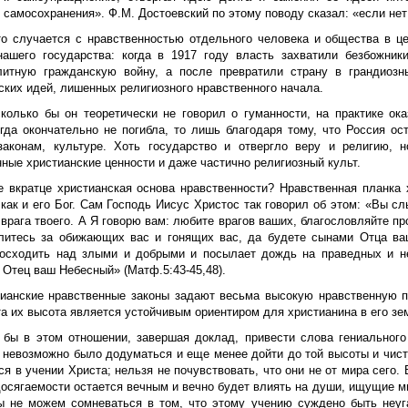
о самосохранения».
Ф.М. Достоевский по этому поводу сказал: «если нет
то случается с нравственностью отдельного человека и общества в ц
нашего государства: когда в 1917 году власть захватили безбожни
литную гражданскую войну, а после превратили страну в грандиозн
ких идей, лишенных религиозного нравственного начала.
сколько бы он теоретически не говорил о гуманности, на практике ок
огда окончательно не погибла, то лишь благодаря тому, что Россия ос
законам, культуре. Хоть государство и отвергло веру и религию, 
ные христианские ценности и даже частично религиозный культ.
е вкратце христианская основа нравственности? Нравственная планка 
как и его Бог. Сам Господь Иисус Христос так говорил об этом: «Вы сл
 врага твоего. А Я говорю вам: любите врагов ваших, благословляйте 
литесь за обижающих вас и гонящих вас, да будете сынами Отца ва
осходить над злыми и добрыми и посылает дождь на праведных и н
 Отец ваш Небесный» (Матф.5:43-45,48).
тианские нравственные законы задают весьма высокую нравственную п
а их высота является устойчивым ориентиром для христианина в его зе
 бы в этом отношении, завершая доклад, привести слова гениального 
 невозможно было додуматься и еще менее дойти до той высоты и чисто
я в учении Христа; нельзя не почувствовать, что они не от мира сего.
досягаемости остается вечным и вечно будет влиять на души, ищущие м
ы не можем сомневаться в том, что этому учению суждено быть неу