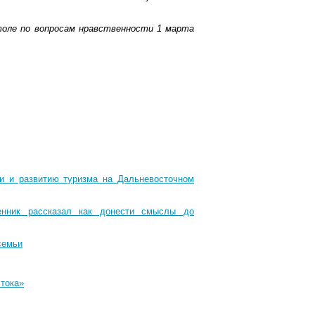
толе по вопросам нравственности 1 марта
ти и развитию туризма на Дальневосточном
енник рассказал как донести смыслы до
семьи
стока»