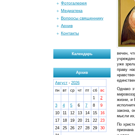
Фотогалерея
Медиатека
Вопросы священнику
Архив
Контакты
вечен, ч
Календарь
учрежден
уже зрел
праву на
Архив
нравстве
единствен
Август
-
2026
Однако э
пн
вт
ср
чт
пт
сб
вс
мировозз
1
2
жизни, и
исполнит
3
4
5
6
7
8
9
закона, о
10
11
12
13
14
15
16
мысли их
17
18
19
20
21
22
23
По христ
24
25
26
27
28
29
30
признана 