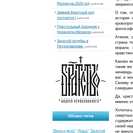
России на 2026 год.
palomnik
звериног
Зимний Крестный ход
О том, ч
состоится !
история 
palomnik
кровопро
Престольный праздник у
философс
Архангела Михаила
palomnik
Атеизм, 
Золотой октябрь в
страна т
Петропавловке.
palomnik
морали, 
нравствен
Какова ж
таким же 
ненавидь
вас и мо
Своему в
совершен
Да, хрис
именно эт
Хотелось
смертных
Облако тегов
содержатс
своей не
"Вера и дело"
"Душа"
"Золотой
ни минут