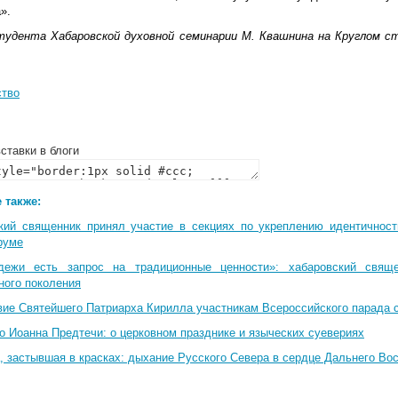
».
тудента Хабаровской духовной семинарии М. Квашнина на Круглом с
тво
ставки в блоги
 также:
кий священник принял участие в секциях по укреплению идентичнос
руме
дежи есть запрос на традиционные ценности»: хабаровский свящ
ного поколения
вие Святейшего Патриарха Кирилла участникам Всероссийского парада 
о Иоанна Предтечи: о церковном празднике и языческих суевериях
, застывшая в красках: дыхание Русского Севера в сердце Дальнего Во