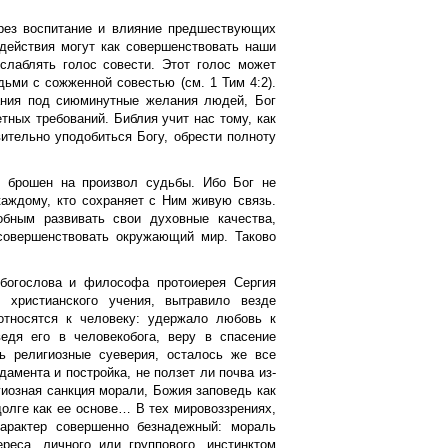
ерез воспитание и влияние предшествующих
здействия могут как совершенствовать наши
ослаблять голос совести. Этот голос может
ьми с сожженной совестью (см. 1 Тим 4:2).
вания под сиюминутные желания людей, Бог
ных требований. Библия учит нас тому, как
вительно уподобиться Богу, обрести полноту
е брошен на произвол судьбы. Ибо Бог не
каждому, кто сохраняет с Ним живую связь.
обным развивать свои духовные качества,
 совершенствовать окружающий мир. Таково
богослова и философа протоиерея Сергия
 христианского учения, вытравило везде
относятся к человеку: удержало любовь к
ведя его в человекобога, веру в спасение
шь религиозные суеверия, осталось же все
амента и постройка, не ползет ли почва из-
гиозная санкция морали, Божия заповедь как
долге как ее основе… В тех мировоззрениях,
характер совершенно безнадежный: мораль
реса, личного или группового, инстинктом