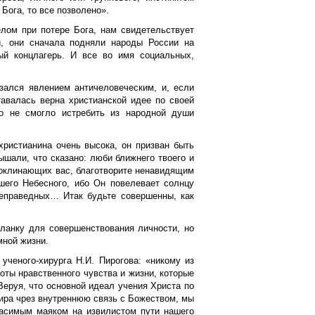
 Бога, то все позволено».
елом при потере Бога, нам свидетельствует
ки, они сначала подняли народы России на
ый концлагерь. И все во имя социальных,
азался явлением античеловеческим, и, если
тавалась верна христианской идее по своей
но не смогло истребить из народной души
христианина очень высока, он призван быть
ышали, что сказано: люби ближнего твоего и
проклинающих вас, благотворите ненавидящим
шего Небесного, ибо Он повелевает солнцу
еправедных… Итак будьте совершенны, как
ланку для совершенствования личности, но
мной жизни.
ученого-хирурга Н.И. Пирогова: «никому из
ты нравственного чувства и жизни, которые
 Веруя, что основной идеал учения Христа по
ира чрез внутреннюю связь с Божеством, мы
гасимым маяком на извилистом пути нашего