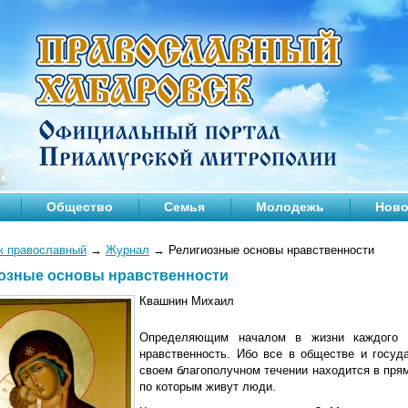
Общество
Семья
Молодежь
Ново
к православный
→
Журнал
→
Религиозные основы нравственности
озные основы нравственности
Квашнин Михаил
Определяющим началом в жизни каждого 
нравственность. Ибо все в обществе и госуда
своем благополучном течении находится в пря
по которым живут люди.