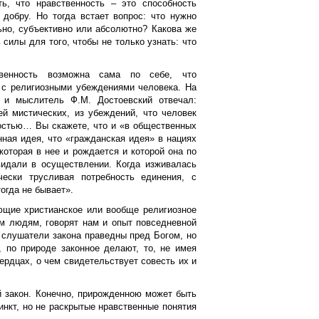
ь, что нравственность – это способность
 добру. Но тогда встает вопрос: что нужно
ьно, субъективно или абсолютно? Какова же
 силы для того, чтобы не только узнать: что
венность возможна сама по себе, что
а с религиозными убеждениями человека. На
ь и мыслитель Ф.М. Достоевский отвечал:
й мистических, из убеждений, что человек
ностью… Вы скажете, что и «в общественных
ная идея, что «гражданская идея» в нациях
оторая в нее и рождается и которой она по
видали в осуществлении. Когда изживалась
чески трусливая потребность единения, с
огда не бывает».
ющие христианское или вообще религиозное
ем людям, говорят нам и опыт повседневной
 слушатели закона праведны пред Богом, но
, по природе законное делают, то, не имея
сердцах, о чем свидетельствует совесть их и
й закон. Конечно, прирожденною может быть
инкт, но не раскрытые нравственные понятия