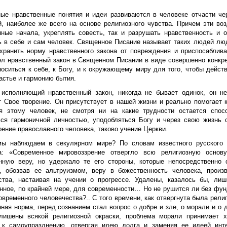
ные нравственные понятия и идеи развиваются в человеке отчасти ч
й, наиболее же всего на основе религиозного чувства. Причем эти во
нные начала, укреплять совесть, так и разрушать нравственность и 
ь в себе и сам человек. Священное Писание называет таких людей люд
хранить норму нравственного закона от повреждения и приспосабли
ел нравственный закон в Священном Писании в виде совершенно конкрет
носиться к себе, к Богу, и к окружающему миру для того, чтобы дейст
астье и гармонию бытия.
 исполняющий нравственный закон, никогда не бывает одинок, он н
т Свое творение. Он присутствует в нашей жизни и реально помогает 
я этому человек, не смотря ни на какие трудности остается спос
ься гармоничной личностью, уподобляться Богу и через свою жизнь
ение православного человека, таково учение Церкви.
ы наблюдаем в секулярном мире? По словам известного русского 
а: «Современное мировоззрение отвергло всю религиозную основу
нную веру, но удержало те его стороны, которые непосредственно 
, обозвав ее альтруизмом, веру в божественность человека, произ
ства, настаивая на учении о прогрессе. Удалены, казалось бы, ли
нное, по крайней мере, для современности… Но не рушится ли без фунд
овременного человечества?.. С того времени, как отвергнута была рели
ная норма, перед сознанием стал вопрос о добре и зле, о морали и о 
лишены всякой религиозной окраски, проблема морали принимает 
 к самоупразднению, отвергая идею долга и заменяя ее идеей инте