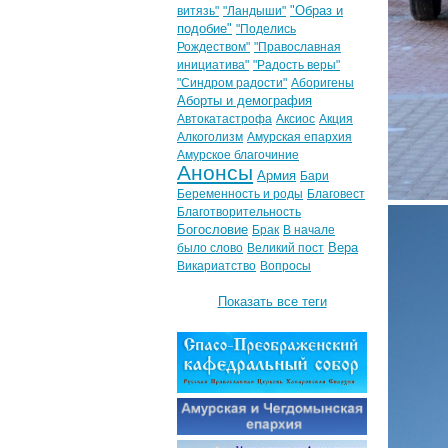
"Образ и
витязь"
"Ландыши"
подобие"
"Поделись
Рождеством"
"Православная
инициатива"
"Радость веры"
"Синдром радости"
Аборигены
Аборты и демография
Автокатастрофа
Аксиос
Акция
Алкоголизм
Амурская епархия
Амурское благочиние
Анонсы
Армия
Бари
Беременность и роды
Благовест
Благотворительность
Богословие
Брак
В начале
Вера
было слово
Великий пост
Викариатство
Вопросы
Показать все теги