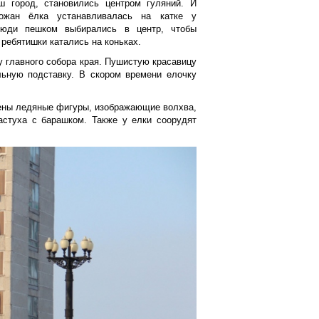
ш город, становились центром гуляний. И
ожан ёлка устанавливалась на катке у
люди пешком выбирались в центр, чтобы
 ребятишки катались на коньках.
у главного собора края. Пушистую красавицу
льную подставку. В скором времени елочку
ены ледяные фигуры, изображающие волхва,
астуха с барашком. Также у елки соорудят