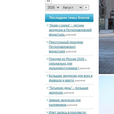
31
>
Последние темы блогов
“Храм у озера” – летние
экскурсии в Петропавловский
монастырь
palomnik
Престольный праздник
Петропавловского
монастыря
palomnik
Поездки по России 2026 –
специально для
дальневосточников !
palomnik
Большие экскурсии для всех в
феврале и марте
palomnik
“Татьянин день” – большая
экскурсия
palomnik
Зимние экскурсии для
паломников
palomnik
Идет запись в поездки по