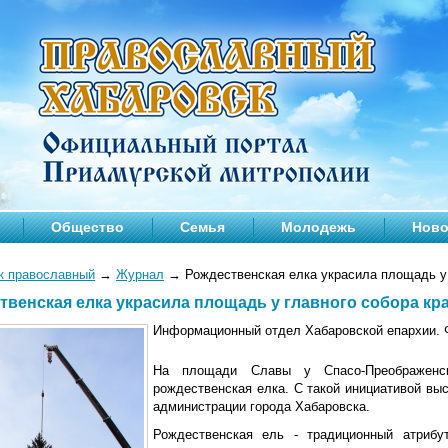
Общество
Семья
Молодежь
Ново
к православный
→
Журнал
→
Рождественская елка украсила площадь у 
твенская елка украсила площадь у главного собора кр
Информационный отдел Хабаровской епархии. 
На площади Славы у Спасо-Преображенск
рождественская елка. С такой инициативой вы
администрации города Хабаровска.
Рождественская ель - традиционный атрибу