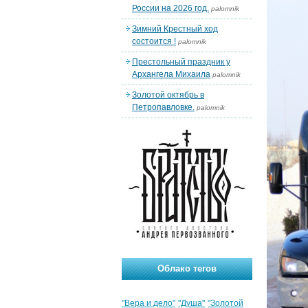
России на 2026 год.
palomnik
Зимний Крестный ход
состоится !
palomnik
Престольный праздник у
Архангела Михаила
palomnik
Золотой октябрь в
Петропавловке.
palomnik
Облако тегов
"Вера и дело"
"Душа"
"Золотой