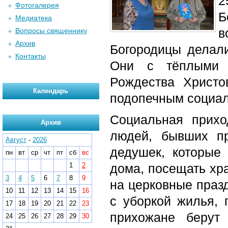
2
Фотогалерея
Б
Медиатека
в
Вопросы священнику
Архив
Богородицы делали
Контакты
Они с тёплыми 
Рождества Христо
Календарь
подопечным социал
Социальная прихо
Архив
людей, бывших пр
Август
-
2026
дедушек, которые
пн
вт
ср
чт
пт
сб
вс
1
2
дома, посещать хра
3
4
5
6
7
8
9
на церковные празд
10
11
12
13
14
15
16
с уборкой жилья, 
17
18
19
20
21
22
23
прихожане берут
24
25
26
27
28
29
30