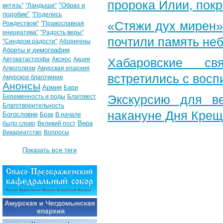
пророка Илии, пок
"Образ и
витязь"
"Ландыши"
подобие"
"Поделись
«Стяжи дух мирен»
Рождеством"
"Православная
инициатива"
"Радость веры"
почтили память неб
"Синдром радости"
Аборигены
Аборты и демография
Автокатастрофа
Аксиос
Акция
Хабаровские св
Алкоголизм
Амурская епархия
встретились с вос
Амурское благочиние
Анонсы
Армия
Бари
Экскурсию для в
Беременность и роды
Благовест
Благотворительность
накануне Дня Крещ
Богословие
Брак
В начале
Вера
было слово
Великий пост
Викариатство
Вопросы
Показать все теги