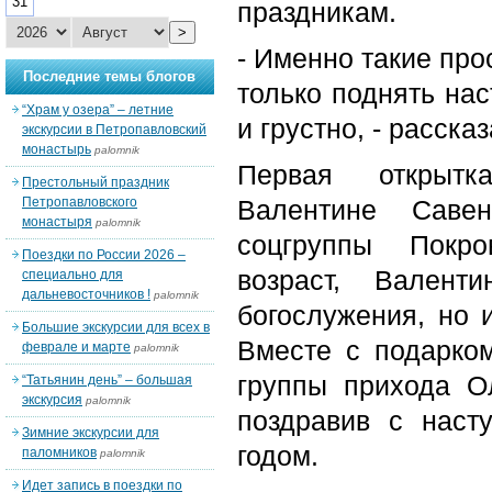
31
праздникам.
>
- Именно такие про
Последние темы блогов
только поднять нас
“Храм у озера” – летние
и грустно, - расск
экскурсии в Петропавловский
монастырь
palomnik
Первая открыт
Престольный праздник
Петропавловского
Валентине Саве
монастыря
palomnik
соцгруппы Покр
Поездки по России 2026 –
возраст, Валент
специально для
дальневосточников !
palomnik
богослужения, но 
Большие экскурсии для всех в
Вместе с подарком
феврале и марте
palomnik
группы прихода О
“Татьянин день” – большая
экскурсия
palomnik
поздравив с нас
Зимние экскурсии для
годом.
паломников
palomnik
Идет запись в поездки по