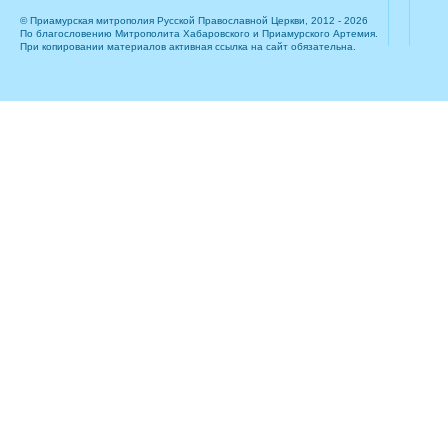
© Приамурская митрополия Русской Православной Церкви, 2012 - 2026
По благословению Митрополита Хабаровского и Приамурского Артемия.
При копировании материалов активная ссылка на сайт обязательна.