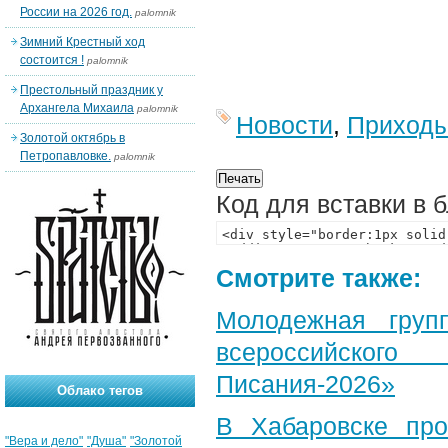
России на 2026 год.
palomnik
Зимний Крестный ход
состоится !
palomnik
Престольный праздник у
Архангела Михаила
palomnik
Новости
,
Приход
Золотой октябрь в
Петропавловке.
palomnik
Код для вставки в 
Смотрите также:
Молодежная груп
всероссийского
Писания-2026»
Облако тегов
В Хабаровске пр
"Вера и дело"
"Душа"
"Золотой