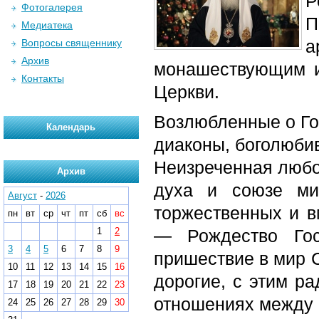
Р
Фотогалерея
П
Медиатека
а
Вопросы священнику
Архив
монашествующим и
Контакты
Церкви.
Возлюбленные о Го
Календарь
диаконы, боголюбив
Неизреченная любо
Архив
духа и союзе ми
Август
-
2026
торжественных и в
пн
вт
ср
чт
пт
сб
вс
1
2
— Рождество Гос
3
4
5
6
7
8
9
пришествие в мир С
10
11
12
13
14
15
16
дорогие, с этим р
17
18
19
20
21
22
23
отношениях между 
24
25
26
27
28
29
30