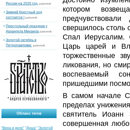
России на 2026 год.
palomnik
котором возвещ
Зимний Крестный ход
предчувствовали
состоится !
palomnik
свершилось столь 
Престольный праздник у
Архангела Михаила
palomnik
Спал Иерусалим. 
Золотой октябрь в
Царь царей и Вл
Петропавловке.
palomnik
торжественные з
ликования, но смир
воспеваемый со
пришедшими
посмо
В самом начале С
пределах унижения
святитель Иоанн 
Облако тегов
совершенная любо
"Вера и дело"
"Душа"
"Золотой