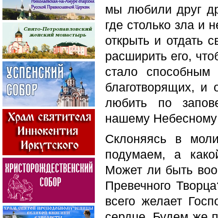
мы
любили друг д
где столько зла и 
открыть и отдать с
расширить его, что
стало способным 
благотворящих, и 
любить по запов
нашему Небесному
Склоняясь в мол
подумаем, а как
Может ли быть воо
Превечного Творца
всего желает Гос
сердце. Будем же 