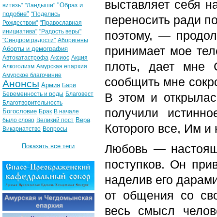
выставляет себя на
"Образ и
витязь"
"Ландыши"
подобие"
"Поделись
переносить ради п
Рождеством"
"Православная
инициатива"
"Радость веры"
поэтому
, — продол
"Синдром радости"
Аборигены
принимает мое тел
Аборты и демография
Автокатастрофа
Аксиос
Акция
плоть, дает мне 
Алкоголизм
Амурская епархия
Амурское благочиние
сообщить мне сокр
Анонсы
Армия
Бари
Беременность и роды
Благовест
В этом и открыла
Благотворительность
получили истинн
Богословие
Брак
В начале
Вера
было слово
Великий пост
Которого все, Им и
Викариатство
Вопросы
Любовь — настоящ
Показать все теги
поступков. Он при
наделив его дарами
от общения со св
весь смысл челов