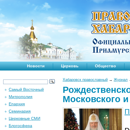
Новости
Церковь
Общество
Хабаровск православный
→
Журнал
Рождественско
Самый Восточный
Московского и
Митрополия
Епархия
П
Семинария
Церковные СМИ
Блогосфера