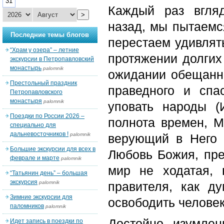
31
Каждый раз вгля
>
назад, мы пытаемс
Последние темы блогов
перестаем удивлят
“Храм у озера” – летние
протяжении долгих
экскурсии в Петропавловский
монастырь
palomnik
ожидании обещанн
Престольный праздник
праведного и спа
Петропавловского
монастыря
palomnik
уповать народы
(И
Поездки по России 2026 –
полнота времен,
М
специально для
дальневосточников !
palomnik
верующий в Него 
Большие экскурсии для всех в
Любовь Божия,
пре
феврале и марте
palomnik
мир
не ходатая, 
“Татьянин день” – большая
экскурсия
palomnik
правителя, как д
Зимние экскурсии для
освободить человека
паломников
palomnik
Достойно изумлен
Идет запись в поездки по