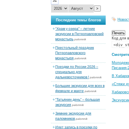
31
>
Новос
Последние темы блогов
“Храм у озера” – летние
экскурсии в Петропавловский
Код для в
монастырь
palomnik
Престольный праздник
Петропавловского
Смотрите
монастыря
palomnik
Молодеж
Поездки по России 2026 –
Писания-
специально для
В Хабаро
дальневосточников !
palomnik
«Стяжи д
Большие экскурсии для всех в
феврале и марте
palomnik
Хабаровс
“Татьянин день” – большая
Экскурси
экскурсия
palomnik
Зимние экскурсии для
паломников
palomnik
Идет запись в поездки по