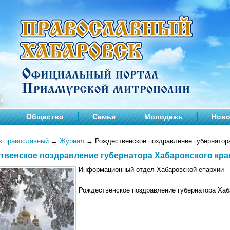
Общество
Семья
Молодежь
Ново
к православный
→
Журнал
→
Рождественское поздравление губернатора
твенское поздравление губернатора Хабаровского кра
Информационный отдел Хабаровской епархии
Рождественское поздравление губернатора Хаб