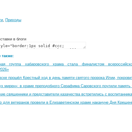
ти
,
Приходы
ставки в блоги
 также:
ная группа хабаровского храма стала финалистом всероссийско
2026»
вске прошёл Крестный ход в день памяти святого пророка Илии, покрови
ух мирен»: в храме преподобного Серафима Саровского почтили память 
кие священники и представители казачества встретились с воспитанник
ю для ветеранов провели в Елизаветинском храме накануне Дня Крещен