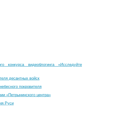
го конкурса видеоблогинга «Исследуйте
теля десантных войск
небесного покровителя
ами «Петрынинского центра»
ия Руси