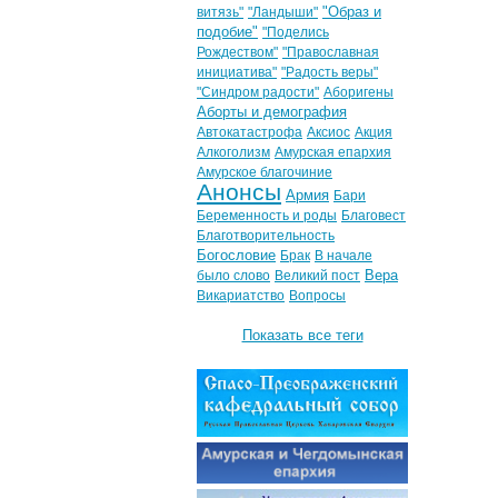
"Образ и
витязь"
"Ландыши"
подобие"
"Поделись
Рождеством"
"Православная
инициатива"
"Радость веры"
"Синдром радости"
Аборигены
Аборты и демография
Автокатастрофа
Аксиос
Акция
Алкоголизм
Амурская епархия
Амурское благочиние
Анонсы
Армия
Бари
Беременность и роды
Благовест
Благотворительность
Богословие
Брак
В начале
Вера
было слово
Великий пост
Викариатство
Вопросы
Показать все теги