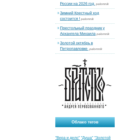
России на 2026 год.
palomnik
Зимний Крестный ход
состоится !
palomnik
Престольный праздник у
Архангела Михаила
palomnik
Золотой октябрь в
Петропавловке.
palomnik
Облако тегов
"Вера и дело"
"Душа"
"Золотой