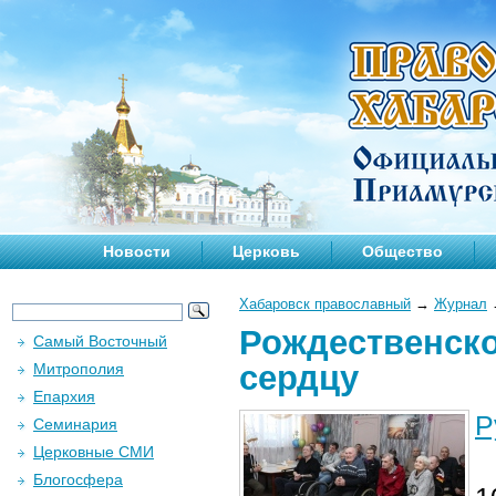
Новости
Церковь
Общество
Хабаровск православный
→
Журнал
Рождественско
Самый Восточный
сердцу
Митрополия
Епархия
Р
Семинария
Церковные СМИ
Блогосфера