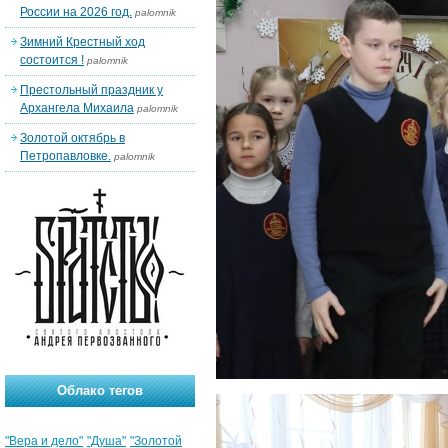
России на 2026 год.
palomnik
Зимний Крестный ход
состоится !
palomnik
Престольный праздник у
Архангела Михаила
palomnik
Золотой октябрь в
Петропавловке.
palomnik
Облако тегов
"Вера и дело"
"Душа"
"Золотой