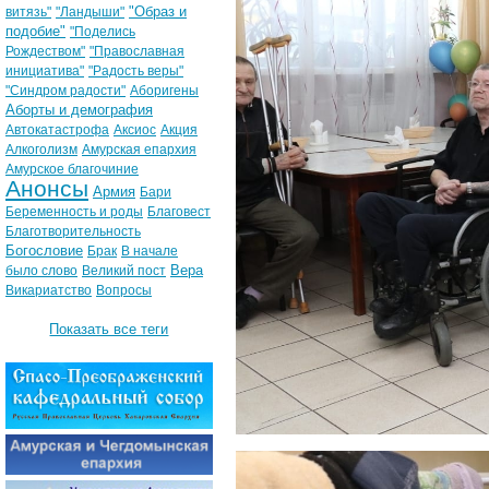
"Образ и
витязь"
"Ландыши"
подобие"
"Поделись
Рождеством"
"Православная
инициатива"
"Радость веры"
"Синдром радости"
Аборигены
Аборты и демография
Автокатастрофа
Аксиос
Акция
Алкоголизм
Амурская епархия
Амурское благочиние
Анонсы
Армия
Бари
Беременность и роды
Благовест
Благотворительность
Богословие
Брак
В начале
Вера
было слово
Великий пост
Викариатство
Вопросы
Показать все теги