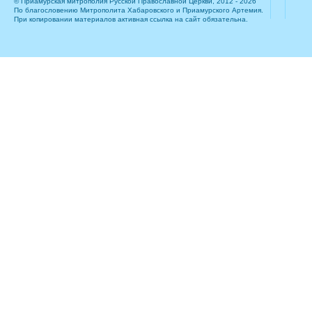
© Приамурская митрополия Русской Православной Церкви, 2012 - 2026
По благословению Митрополита Хабаровского и Приамурского Артемия.
При копировании материалов активная ссылка на сайт обязательна.