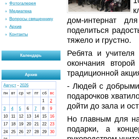
1
Фотогалерея
к
Медиатека
дом-интернат д
Вопросы священнику
Архив
поделиться радост
Контакты
тяжело и грустно.
Ребята и учителя
Календарь
окончания второй
традиционной акци
Архив
- Людей с добрыми
Август
-
2026
пн
вт
ср
чт
пт
сб
вс
подарочков хватило
1
2
дойти до зала и ост
3
4
5
6
7
8
9
10
11
12
13
14
15
16
Но главным для на
17
18
19
20
21
22
23
подарки, а конце
24
25
26
27
28
29
30
руководством учит