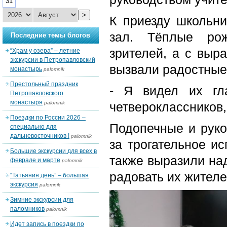
31
>
К приезду школьн
зал. Тёплые рож
Последние темы блогов
зрителей, а с выр
“Храм у озера” – летние
экскурсии в Петропавловский
вызвали радостные
монастырь
palomnik
Престольный праздник
- Я видел их гл
Петропавловского
монастыря
palomnik
четвероклассников,
Поездки по России 2026 –
Подопечные и руко
специально для
дальневосточников !
palomnik
за трогательное и
Большие экскурсии для всех в
также выразили на
феврале и марте
palomnik
радовать их жител
“Татьянин день” – большая
экскурсия
palomnik
Зимние экскурсии для
паломников
palomnik
Идет запись в поездки по