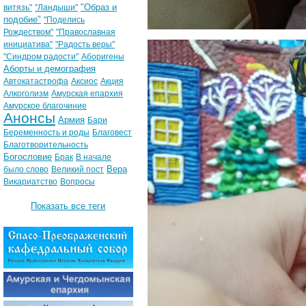
"Образ и
витязь"
"Ландыши"
подобие"
"Поделись
Рождеством"
"Православная
инициатива"
"Радость веры"
"Синдром радости"
Аборигены
Аборты и демография
Автокатастрофа
Аксиос
Акция
Алкоголизм
Амурская епархия
Амурское благочиние
Анонсы
Армия
Бари
Беременность и роды
Благовест
Благотворительность
Богословие
Брак
В начале
Вера
было слово
Великий пост
Викариатство
Вопросы
Показать все теги