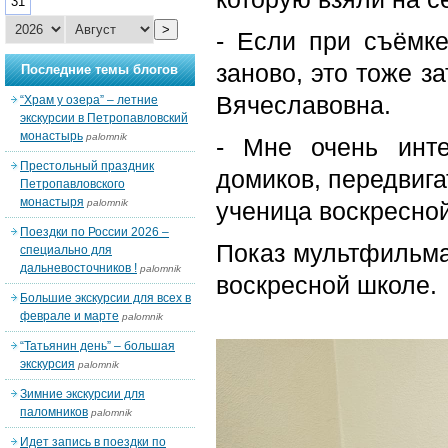
31
>
- Если при съёмк
заново, это тоже з
Последние темы блогов
Вячеславовна.
“Храм у озера” – летние
экскурсии в Петропавловский
монастырь
palomnik
- Мне очень инт
Престольный праздник
домиков, передвига
Петропавловского
монастыря
palomnik
ученица воскресно
Поездки по России 2026 –
Показ мультфильма
специально для
дальневосточников !
palomnik
воскресной школе.
Большие экскурсии для всех в
феврале и марте
palomnik
“Татьянин день” – большая
экскурсия
palomnik
Зимние экскурсии для
паломников
palomnik
Идет запись в поездки по