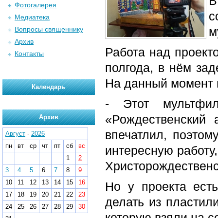
В
Фотогалерея
с
Медиатека
м
Вопросы священнику
Архив
Работа над проект
Контакты
полгода, в нём зад
На данный момент 
Календарь
- Этот мультфи
«Рождественский 
Архив
впечатлил, поэтом
Август
-
2026
пн
вт
ср
чт
пт
сб
вс
интересную работу
1
2
Христорождественс
3
4
5
6
7
8
9
10
11
12
13
14
15
16
Но у проекта ест
17
18
19
20
21
22
23
делать из пластили
24
25
26
27
28
29
30
которую взяли на 