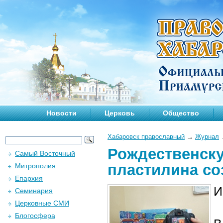
Новости
Церковь
Общество
Хабаровск православный
→
Журнал
Рождественск
Самый Восточный
пластилина со
Митрополия
Епархия
И
Семинария
Церковные СМИ
Блогосфера