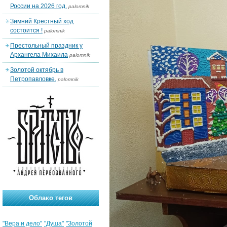
России на 2026 год.
palomnik
Зимний Крестный ход
состоится !
palomnik
Престольный праздник у
Архангела Михаила
palomnik
Золотой октябрь в
Петропавловке.
palomnik
Облако тегов
"Вера и дело"
"Душа"
"Золотой