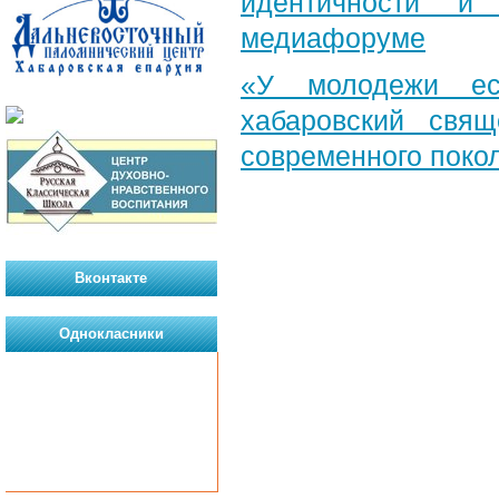
идентичности и
медиафоруме
«У молодежи ес
хабаровский свя
современного поко
Вконтакте
Однокласники