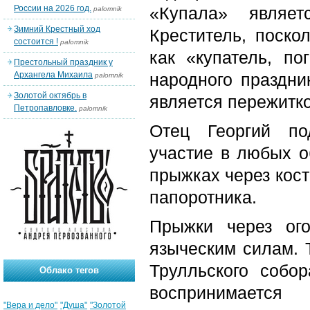
России на 2026 год.
«Купала» являе
palomnik
Зимний Крестный ход
Креститель, поско
состоится !
palomnik
как «купатель, по
Престольный праздник у
Архангела Михаила
народного праздни
palomnik
Золотой октябрь в
является пережитк
Петропавловке.
palomnik
Отец Георгий по
участие в любых о
прыжках через кост
папоротника.
Прыжки через ог
языческим силам. 
Трулльского собо
Облако тегов
воспринимаетс
"Вера и дело"
"Душа"
"Золотой