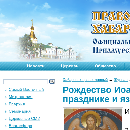
Новости
Церковь
Общество
Хабаровск православный
→
Журнал
Рождество Иоа
Самый Восточный
празднике и я
Митрополия
Епархия
И
Семинария
Церковные СМИ
Блогосфера