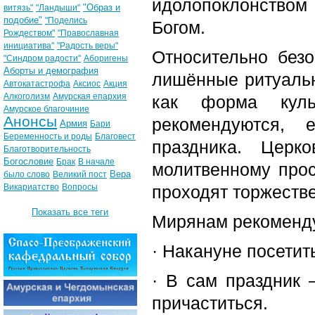
идолопоклонством
"Образ и
витязь"
"Ландыши"
подобие"
"Поделись
Богом.
Рождеством"
"Православная
инициатива"
"Радость веры"
Относительно без
"Синдром радости"
Аборигены
Аборты и демография
лишённые ритуальн
Автокатастрофа
Аксиос
Акция
Алкоголизм
Амурская епархия
как форма куль
Амурское благочиние
Анонсы
рекомендуются, 
Армия
Бари
Беременность и роды
Благовест
праздника. Церк
Благотворительность
Богословие
Брак
В начале
молитвенному про
Вера
было слово
Великий пост
Викариатство
Вопросы
проходят торжеств
Показать все теги
Мирянам рекоменду
· Накануне посети
· В сам праздник
причаститься.