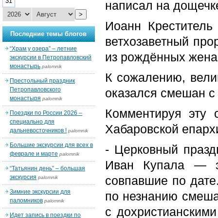
31
написал на дощечк
>
Иоанн Креститель
Последние темы блогов
ветхозаветный про
“Храм у озера” – летние
из рождённых жена
экскурсии в Петропавловский
монастырь
palomnik
К сожалению, вели
Престольный праздник
Петропавловского
оказался смешан с
монастыря
palomnik
Комментируя эту 
Поездки по России 2026 –
специально для
Хабаровской епарх
дальневосточников !
palomnik
Большие экскурсии для всех в
- Церковный празд
феврале и марте
palomnik
Иван Купала — э
“Татьянин день” – большая
экскурсия
совпавшие по дате
palomnik
Зимние экскурсии для
по незнанию смеша
паломников
palomnik
с дохристианскими
Идет запись в поездки по