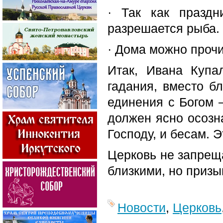
· Так как праздн
разрешается рыба.
· Дома можно проч
Итак, Ивана Куп
гадания, вместо б
единения с Богом 
должен ясно осозн
Господу, и бесам. 
Церковь не запреща
близкими, но призы
Новости
,
Церковь