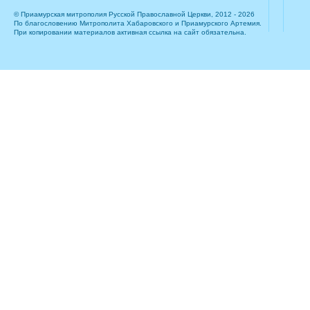
© Приамурская митрополия Русской Православной Церкви, 2012 - 2026
По благословению Митрополита Хабаровского и Приамурского Артемия.
При копировании материалов активная ссылка на сайт обязательна.