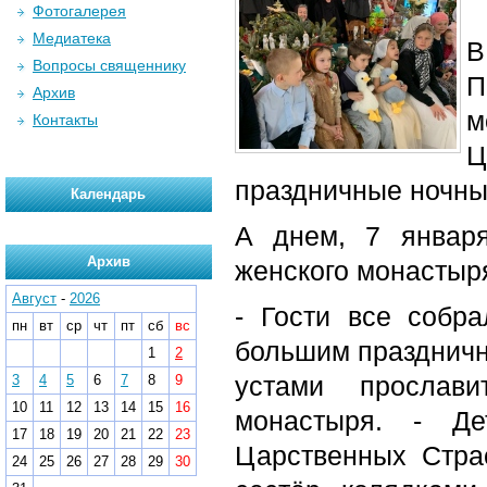
Фотогалерея
Медиатека
В
Вопросы священнику
П
Архив
м
Контакты
Ц
праздничные ночны
Календарь
А днем, 7 января
Архив
женского монастыр
Август
-
2026
- Гости все собр
пн
вт
ср
чт
пт
сб
вс
большим праздничн
1
2
устами прослави
3
4
5
6
7
8
9
10
11
12
13
14
15
16
монастыря. - Д
17
18
19
20
21
22
23
Царственных Стра
24
25
26
27
28
29
30