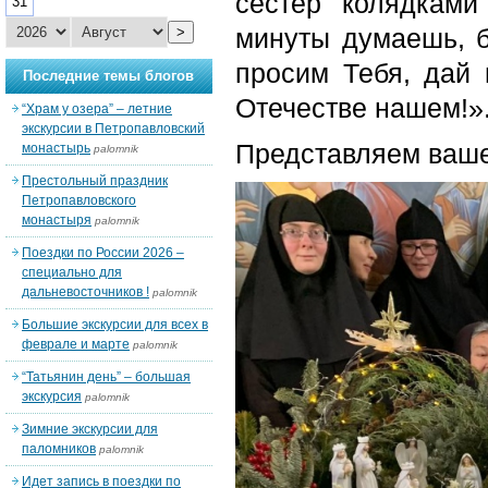
сестёр колядками
31
минуты думаешь, б
>
просим Тебя, дай 
Последние темы блогов
Отечестве нашем!»
“Храм у озера” – летние
экскурсии в Петропавловский
Представляем ваш
монастырь
palomnik
Престольный праздник
Петропавловского
монастыря
palomnik
Поездки по России 2026 –
специально для
дальневосточников !
palomnik
Большие экскурсии для всех в
феврале и марте
palomnik
“Татьянин день” – большая
экскурсия
palomnik
Зимние экскурсии для
паломников
palomnik
Идет запись в поездки по