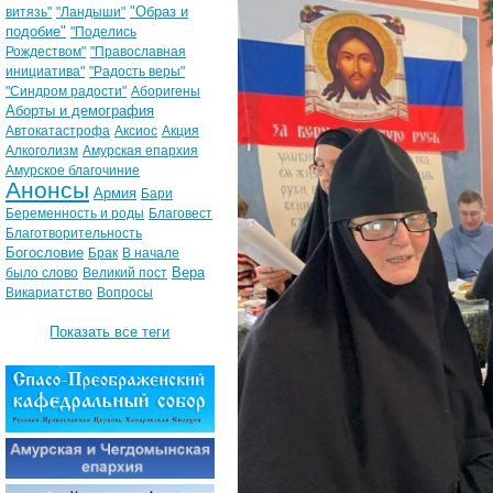
"Образ и
витязь"
"Ландыши"
подобие"
"Поделись
Рождеством"
"Православная
инициатива"
"Радость веры"
"Синдром радости"
Аборигены
Аборты и демография
Автокатастрофа
Аксиос
Акция
Алкоголизм
Амурская епархия
Амурское благочиние
Анонсы
Армия
Бари
Беременность и роды
Благовест
Благотворительность
Богословие
Брак
В начале
Вера
было слово
Великий пост
Викариатство
Вопросы
Показать все теги