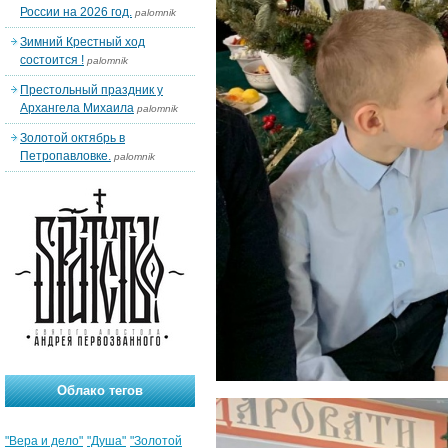
России на 2026 год.
palomnik
Зимний Крестный ход
состоится !
palomnik
Престольный праздник у
Архангела Михаила
palomnik
Золотой октябрь в
Петропавловке.
palomnik
Облако тегов
"Вера и дело"
"Душа"
"Золотой