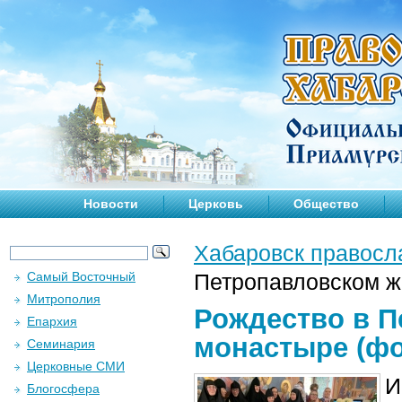
Новости
Церковь
Общество
Хабаровск правосл
Самый Восточный
Петропавловском ж
Митрополия
Рождество в 
Епархия
монастыре (фо
Семинария
Церковные СМИ
И
Блогосфера