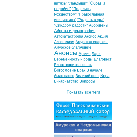
"Образ и
витязь"
"Ландыши"
подобие"
"Поделись
Рождеством"
"Православная
инициатива"
"Радость веры"
"Синдром радости"
Аборигены
Аборты и демография
Автокатастрофа
Аксиос
Акция
Алкоголизм
Амурская епархия
Амурское благочиние
Анонсы
Армия
Бари
Беременность и роды
Благовест
Благотворительность
Богословие
Брак
В начале
Вера
было слово
Великий пост
Викариатство
Вопросы
Показать все теги