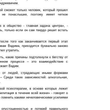
Андреевичем.
ей сможет только человек, который прошел
 не понаслышке, поэтому имеет четкое
в в общество - главная задача центра», -
ь, только если он сам твердо решит встать
после того как заканчивается первый этап
ловам Вадима, приходится буквально заново
пел утратить.
ь, какие причины подтолкнули к бегству от
онном процессе – это взаимодействие с
лжает Вадим.
ся от людей, страдающих иными формами
 – Среди таких зависимостей: алкогольная,
.
вой психотерапии, в основе которых лежит
илитация в течение всей жизни» - говорят о
о помнить какими нечеловеческими усилиями
 опустошенностью и потерей правильного