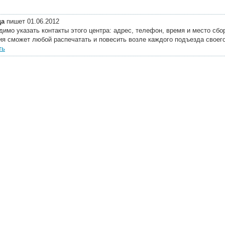
да
пишет 01.06.2012
имо указать контакты этого центра: адрес, телефон, время и место сбо
ия сможет любой распечатать и повесить возле каждого подъезда своег
ть