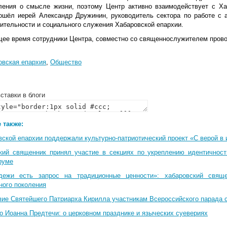
ления о смысле жизни, поэтому Центр активно взаимодействует с Ха
ошёл иерей Александр Дружинин, руководитель сектора по работе с 
рительности и социального служения Хабаровской епархии.
щее время сотрудники Центра, совместно со священнослужителем прово
овская епархия
,
Общество
ставки в блоги
 также:
вской епархии поддержали культурно-патриотический проект «С верой в
кий священник принял участие в секциях по укреплению идентичнос
руме
дежи есть запрос на традиционные ценности»: хабаровский свящ
ного поколения
вие Святейшего Патриарха Кирилла участникам Всероссийского парада 
о Иоанна Предтечи: о церковном празднике и языческих суевериях