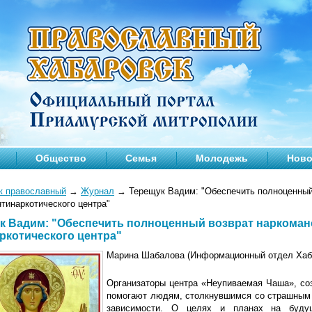
Общество
Семья
Молодежь
Ново
к православный
→
Журнал
→
Терещук Вадим: "Обеспечить полноценный 
тинаркотического центра"
к Вадим: "Обеспечить полноценный возврат наркомано
ркотического центра"
Марина Шабалова (Информационный отдел Хаба
Организаторы центра «Неупиваемая Чаша», соз
помогают людям, столкнувшимся со страшным
зависимости. О целях и планах на буду