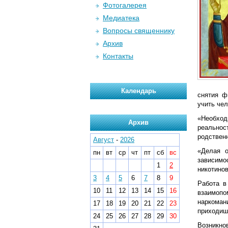
Фотогалерея
Медиатека
Вопросы священнику
Архив
Контакты
Календарь
снятия ф
учить чел
«Необход
Архив
реально
родствен
Август
-
2026
«Делая 
пн
вт
ср
чт
пт
сб
вс
зависимо
1
2
никотинов
3
4
5
6
7
8
9
Работа в
10
11
12
13
14
15
16
взаимопом
наркоман
17
18
19
20
21
22
23
приходиш
24
25
26
27
28
29
30
Возникно