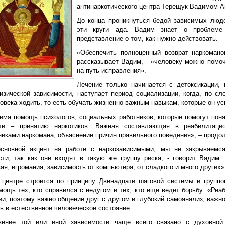
антинаркотического центра Терещук Вадимом 
До конца проникнуться бедой зависимых люд
эти круги ада. Вадим знает о проблеме
представление о том, как нужно действовать.
«Обеспечить полноценный возврат наркомано
рассказывает Вадим, - «человеку можно помоч
на путь исправления».
Лечение только начинается с детоксикации, 
изической зависимости, наступает период социализации, когда, по с
овека ходить, то есть обучать жизненно важным навыкам, которые он ус
има помощь психологов, социальных работников, которые помогут понят
сти – принятию наркотиков. Важная составляющая в реабилитаци
никами наркомана, объяснение причин правильного поведения», – продо
основной акцент на работе с наркозависимыми, мы не закрываем
сти, так как они входят в такую же группу риска, - говорит Вадим.
ая, игромания, зависимость от компьютера, от сладкого и много других»
 центре строится по принципу Двенадцати шаговой системы и группо
ощь тех, кто справился с недугом и тех, кто еще ведет борьбу. «Реаб
ии, поэтому важно общение друг с другом и глубокий самоанализ, важн
ь в естественное человеческое состояние.
вение той или иной зависимости чаще всего связано с духовной