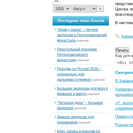
31
представ
>
Центра в
благотво
Последние темы блогов
В настоя
“Храм у озера” – летние
экскурсии в Петропавловский
Хабар
монастырь
palomnik
Престольный праздник
Петропавловского
Код для в
монастыря
palomnik
Поездки по России 2026 –
Смотрите
специально для
дальневосточников !
palomnik
В Хабаро
Большие экскурсии для всех в
Хабаровс
феврале и марте
palomnik
медиафо
“Татьянин день” – большая
«У моло
экскурсия
современ
palomnik
Приветст
Зимние экскурсии для
паломников
palomnik
Рождеств
Идет запись в поездки по