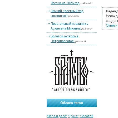
России на 2026 год.
palomnik
Зимний Крестный ход
Надеж
состоится !
Необход
palomnik
сведен
Престольный праздник у
Ответи
Архангела Михаила
palomnik
Золотой октябрь в
Петропавловке.
palomnik
Облако тегов
"Вера и дело"
"Душа"
"Золотой