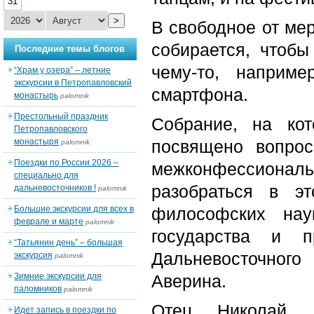
31
>
В свободное от ме
собирается, чтобы
Последние темы блогов
чему-то, наприм
“Храм у озера” – летние
экскурсии в Петропавловский
смартфона.
монастырь
palomnik
Престольный праздник
Собрание, на ко
Петропавловского
монастыря
посвящено вопрос
palomnik
Поездки по России 2026 –
межконфессиона
специально для
разобраться в э
дальневосточников !
palomnik
Большие экскурсии для всех в
философских нау
феврале и марте
palomnik
государства и 
“Татьянин день” – большая
Дальневосточног
экскурсия
palomnik
Зимние экскурсии для
Аверина.
паломников
palomnik
Отец Николай, 
Идет запись в поездки по