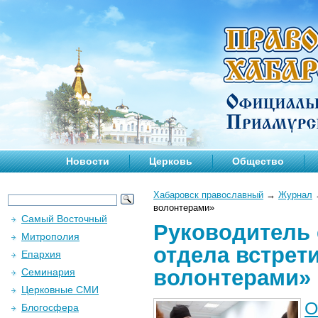
Новости
Церковь
Общество
Хабаровск православный
→
Журнал
волонтерами»
Самый Восточный
Руководитель 
Митрополия
отдела встрет
Епархия
волонтерами»
Семинария
Церковные СМИ
О
Блогосфера