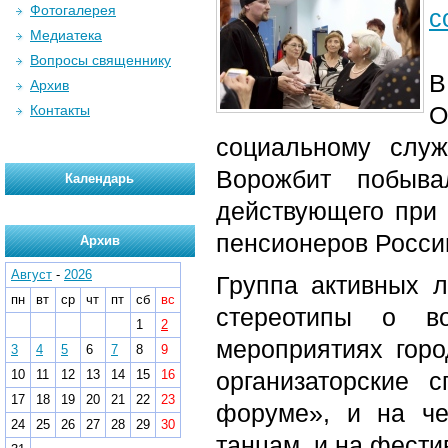
Фотогалерея
с
Медиатека
Вопросы священнику
В
Архив
О
Контакты
социальному слу
Ворожбит побыва
Календарь
действующего при
пенсионеров Росси
Архив
Август
-
2026
Группа активных 
пн
вт
ср
чт
пт
сб
вс
стереотипы о во
1
2
мероприятиях гор
3
4
5
6
7
8
9
10
11
12
13
14
15
16
организаторские 
17
18
19
20
21
22
23
форуме», и на че
24
25
26
27
28
29
30
танцам, и на фест