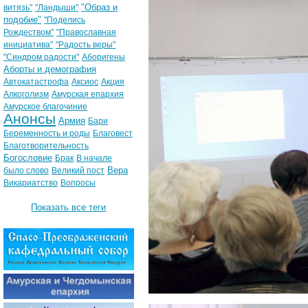
"Образ и
витязь"
"Ландыши"
подобие"
"Поделись
Рождеством"
"Православная
инициатива"
"Радость веры"
"Синдром радости"
Аборигены
Аборты и демография
Автокатастрофа
Аксиос
Акция
Алкоголизм
Амурская епархия
Амурское благочиние
Анонсы
Армия
Бари
Беременность и роды
Благовест
Благотворительность
Богословие
Брак
В начале
Вера
было слово
Великий пост
Викариатство
Вопросы
Показать все теги