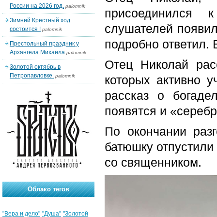
России на 2026 год.
palomnik
присоединился 
Зимний Крестный ход
слушателей появил
состоится !
palomnik
подробно ответил. 
Престольный праздник у
Архангела Михаила
palomnik
Отец Николай рас
Золотой октябрь в
Петропавловке.
palomnik
которых активно у
рассказ о богаде
появятся и «сереб
По окончании разг
батюшку отпустили 
со священником.
Облако тегов
"Вера и дело"
"Душа"
"Золотой