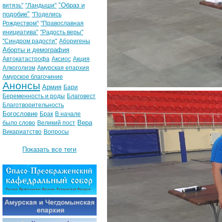
"Образ и
витязь"
"Ландыши"
подобие"
"Поделись
Рождеством"
"Православная
инициатива"
"Радость веры"
"Синдром радости"
Аборигены
Аборты и демография
Автокатастрофа
Аксиос
Акция
Алкоголизм
Амурская епархия
Амурское благочиние
Анонсы
Армия
Бари
Беременность и роды
Благовест
Благотворительность
Богословие
Брак
В начале
Вера
было слово
Великий пост
Викариатство
Вопросы
Показать все теги