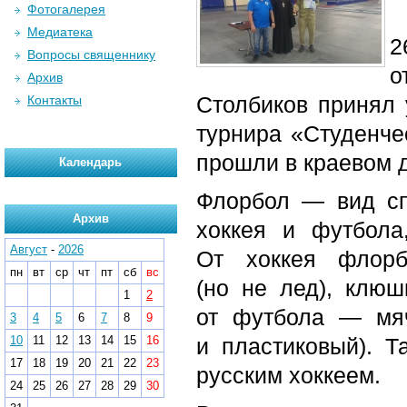
Фотогалерея
Медиатека
2
Вопросы священнику
о
Архив
Столбиков принял 
Контакты
турнира «Студенче
прошли в краевом 
Календарь
Флорбол — вид сп
Архив
хоккея и футбола
Август
-
2026
От хоккея флорб
пн
вт
ср
чт
пт
сб
вс
(но не лед), клюш
1
2
от футбола — мя
3
4
5
6
7
8
9
10
11
12
13
14
15
16
и пластиковый). 
17
18
19
20
21
22
23
русским хоккеем.
24
25
26
27
28
29
30