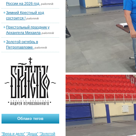
России на 2026 год.
palomnik
Зимний Крестный ход
состоится !
palomnik
Престольный праздник у
Архангела Михаила
palomnik
Золотой октябрь в
Петропавловке.
palomnik
Облако тегов
"Вера и дело"
"Душа"
"Золотой