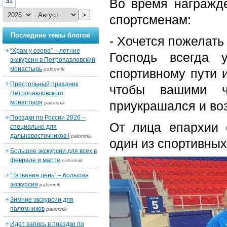
Во время награжд
31
>
спортсменам:
Последние темы блогов
- Хочется пожелать
“Храм у озера” – летние
Господь всегда 
экскурсии в Петропавловский
монастырь
palomnik
спортивному пути 
Престольный праздник
чтобы вашими 
Петропавловского
монастыря
приукрашался и во
palomnik
Поездки по России 2026 –
От лица епархии 
специально для
дальневосточников !
palomnik
один из спортивных
Большие экскурсии для всех в
феврале и марте
palomnik
“Татьянин день” – большая
экскурсия
palomnik
Зимние экскурсии для
паломников
palomnik
Идет запись в поездки по