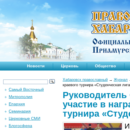
Новости
Церковь
Общество
Хабаровск православный
→
Журнал
краевого турнира «Студенческая лиг
Самый Восточный
Руководитель 
Митрополия
участие в наг
Епархия
турнира «Студ
Семинария
Церковные СМИ
И
Блогосфера