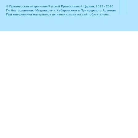
© Приамурская митрополия Русской Православной Церкви, 2012 - 2026
По благословению Митрополита Хабаровского и Приамурского Артемия.
При копировании материалов активная ссылка на сайт обязательна.