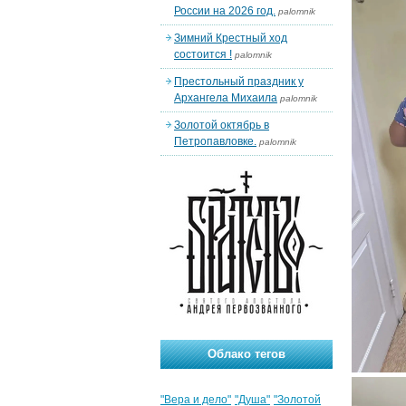
России на 2026 год.
palomnik
Зимний Крестный ход
состоится !
palomnik
Престольный праздник у
Архангела Михаила
palomnik
Золотой октябрь в
Петропавловке.
palomnik
Облако тегов
"Вера и дело"
"Душа"
"Золотой