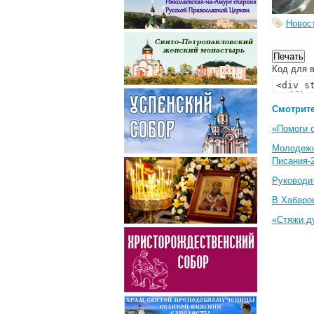
Новос
Код для в
Смотрите
«Помоги 
Молодеж
Писания-
Руководи
В Хабаро
«Стяжи д