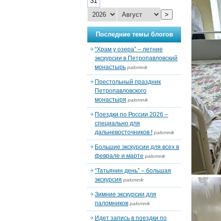
31
>
Последние темы блогов
“Храм у озера” – летние
экскурсии в Петропавловский
монастырь
palomnik
Престольный праздник
Петропавловского
монастыря
palomnik
Поездки по России 2026 –
специально для
дальневосточников !
palomnik
Большие экскурсии для всех в
феврале и марте
palomnik
“Татьянин день” – большая
экскурсия
palomnik
Зимние экскурсии для
паломников
palomnik
Идет запись в поездки по