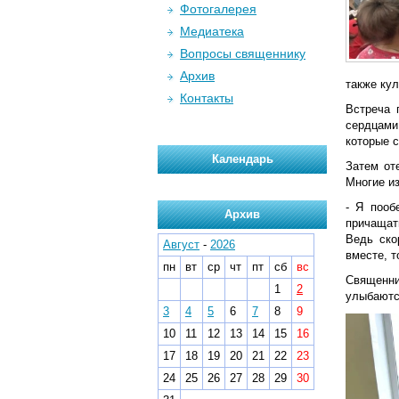
Фотогалерея
Медиатека
Вопросы священнику
Архив
также ку
Контакты
Встреча 
сердцами
которые 
Календарь
Затем от
Многие и
- Я пооб
Архив
причащать
Ведь ско
Август
-
2026
вместе, т
пн
вт
ср
чт
пт
сб
вс
Священни
1
2
улыбаются
3
4
5
6
7
8
9
10
11
12
13
14
15
16
17
18
19
20
21
22
23
24
25
26
27
28
29
30