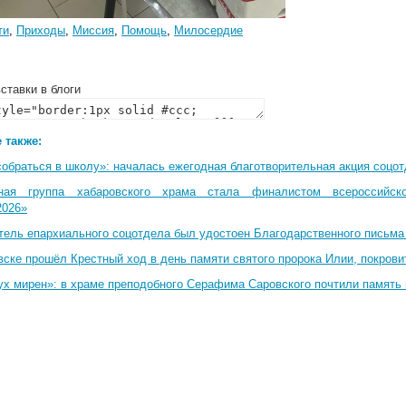
ти
,
Приходы
,
Миссия
,
Помощь
,
Милосердие
ставки в блоги
 также:
собраться в школу»: началась ежегодная благотворительная акция соцо
ная группа хабаровского храма стала финалистом всероссийско
2026»
тель епархиального соцотдела был удостоен Благодарственного письма
вске прошёл Крестный ход в день памяти святого пророка Илии, покрови
ух мирен»: в храме преподобного Серафима Саровского почтили память 