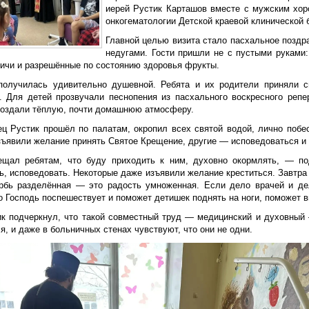
иерей Рустик Карташов вместе с мужским хор
онкогематологии Детской краевой клинической 
Главной целью визита стало пасхальное поздр
недугами. Гости пришли не с пустыми руками
личи и разрешённые по состоянию здоровья фрукты.
получилась удивительно душевной. Ребята и их родители приняли 
. Для детей прозвучали песнопения из пасхального воскресного репе
создали тёплую, почти домашнюю атмосферу.
ец Рустик прошёл по палатам, окропил всех святой водой, лично поб
зъявили желание принять Святое Крещение, другие — исповедоваться и 
ещал ребятам, что буду приходить к ним, духовно окормлять, — по
, исповедовать. Некоторые даже изъявили желание креститься. Завтра ж
рбь разделённая — это радость умноженная. Если дело врачей и д
о Господь поспешествует и поможет детишек поднять на ноги, поможет в
к подчеркнул, что такой совместный труд — медицинский и духовный 
, и даже в больничных стенах чувствуют, что они не одни.