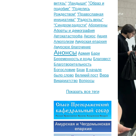
"Образ и
витязь"
"Ландыши"
подобие"
"Поделись
Рождеством"
"Православная
инициатива"
"Радость веры"
"Синдром радости"
Аборигены
Аборты и демография
Автокатастрофа
Аксиос
Акция
Алкоголизм
Амурская епархия
Амурское благочиние
Анонсы
Армия
Бари
Беременность и роды
Благовест
Благотворительность
Богословие
Брак
В начале
Вера
было слово
Великий пост
Викариатство
Вопросы
Показать все теги