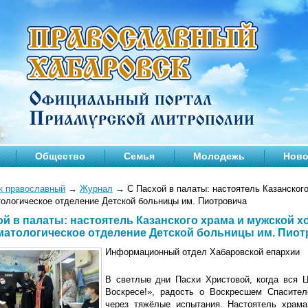
Общество
Семья
Молодежь
Ново
к православный
→
Журнал
→
С Пасхой в палаты: настоятель Казанског
тологическое отделение Детской больницы им. Пиотровича
ой в палаты: настоятель Казанского храма и мужской х
матологическое отделение Детской больницы им. Пиот
Информационный отдел Хабаровской епархии
В светлые дни Пасхи Христовой, когда вся 
Воскресе!», радость о Воскресшем Спасител
через тяжёлые испытания. Настоятель храм