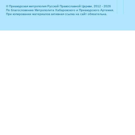
© Приамурская митрополия Русской Православной Церкви, 2012 - 2026
По благословению Митрополита Хабаровского и Приамурского Артемия.
При копировании материалов активная ссылка на сайт обязательна.