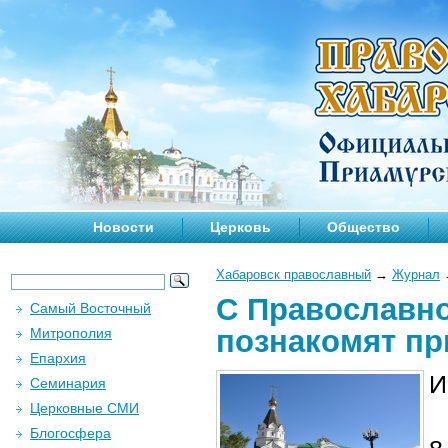
Новости
Церковь
Общество
Хабаровск православный
→
Журнал
С Православно
Самый Восточный
познакомят пр
Митрополия
Епархия
И
Семинария
Церковные СМИ
Блогосфера