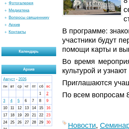
8
Фотогалерея
Медиатека
с
Вопросы священнику
Архив
В программе: знако
Контакты
участники будут пе
помощи карты и вы
Календарь
Во время мероприя
культурой и узнают
Архив
Август
-
2026
Приглашаются учащи
пн
вт
ср
чт
пт
сб
вс
По всем вопросам 
1
2
3
4
5
6
7
8
9
10
11
12
13
14
15
16
17
18
19
20
21
22
23
24
25
26
27
28
29
30
Новости
,
Семина