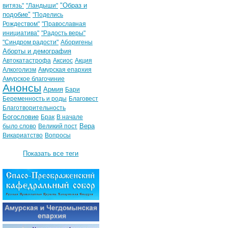
"Образ и
витязь"
"Ландыши"
подобие"
"Поделись
Рождеством"
"Православная
инициатива"
"Радость веры"
"Синдром радости"
Аборигены
Аборты и демография
Автокатастрофа
Аксиос
Акция
Алкоголизм
Амурская епархия
Амурское благочиние
Анонсы
Армия
Бари
Беременность и роды
Благовест
Благотворительность
Богословие
Брак
В начале
Вера
было слово
Великий пост
Викариатство
Вопросы
Показать все теги