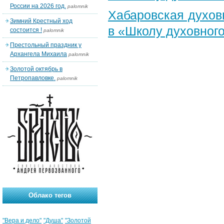
России на 2026 год.
palomnik
Хабаровская духов
Зимний Крестный ход
в «Школу духовног
состоится !
palomnik
Престольный праздник у
Архангела Михаила
palomnik
Золотой октябрь в
Петропавловке.
palomnik
Облако тегов
"Вера и дело"
"Душа"
"Золотой