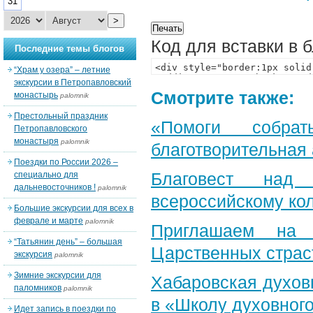
31
>
Код для вставки в 
Последние темы блогов
“Храм у озера” – летние
экскурсии в Петропавловский
Смотрите также:
монастырь
palomnik
Престольный праздник
«Помоги собра
Петропавловского
монастыря
palomnik
благотворительная
Поездки по России 2026 –
Благовест над
специально для
дальневосточников !
palomnik
всероссийскому ко
Большие экскурсии для всех в
феврале и марте
palomnik
Приглашаем на 
“Татьянин день” – большая
Царственных страс
экскурсия
palomnik
Зимние экскурсии для
Хабаровская духов
паломников
palomnik
в «Школу духовног
Идет запись в поездки по