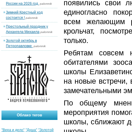
появились свои л
России на 2026 год.
palomnik
единогласно поко
Зимний Крестный ход
состоится !
palomnik
всем желающим р
Престольный праздник у
крольчат, посмот
Архангела Михаила
palomnik
только.
Золотой октябрь в
Петропавловке.
palomnik
Ребятам совсем н
обитателями зоос
школы Елизаветин
на новые встречи,
замечательными эм
По общему мнени
мероприятия помог
Облако тегов
школы, сближают д
школы.
"Вера и дело"
"Душа"
"Золотой