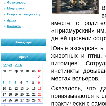
Фотогалерея
В
Медиатека
в
Вопросы священнику
Архив
вместе с родите
Контакты
«Приамурский» им.
детей провели сотр
Календарь
Юные экскурсанты 
животных и птиц,
Архив
питомцев. Сотру
Август
-
2026
инстинкты добыва
пн
вт
ср
чт
пт
сб
вс
1
2
местах вольеров.
3
4
5
6
7
8
9
Оказалось, что 
10
11
12
13
14
15
16
привязываются к с
17
18
19
20
21
22
23
24
25
26
27
28
29
30
практически с самог