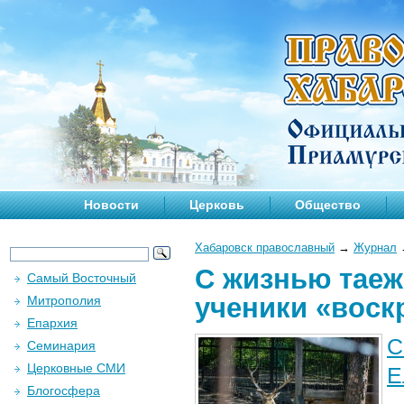
Новости
Церковь
Общество
Хабаровск православный
→
Журнал
С жизнью тае
Самый Восточный
ученики «воск
Митрополия
Епархия
С
Семинария
Церковные СМИ
Е
Блогосфера