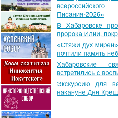
всероссийского
Писания-2026»
В Хабаровске пр
пророка Илии, пок
«Стяжи дух мирен»
почтили память неб
Хабаровские св
встретились с вос
Экскурсию для в
накануне Дня Крещ