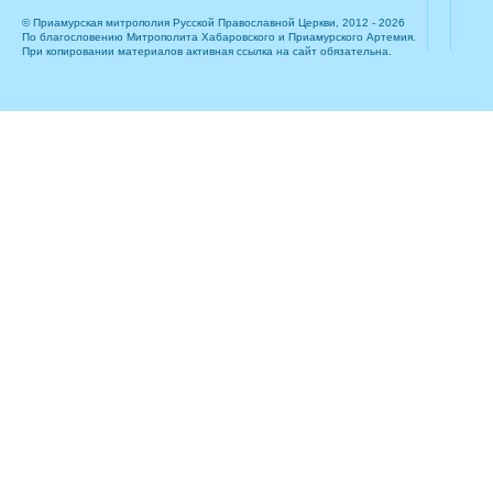
© Приамурская митрополия Русской Православной Церкви, 2012 - 2026
По благословению Митрополита Хабаровского и Приамурского Артемия.
При копировании материалов активная ссылка на сайт обязательна.