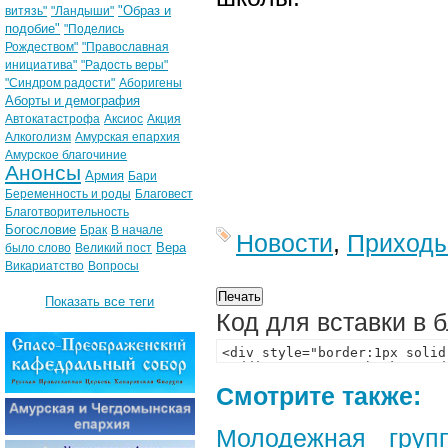
"Образ и
витязь"
"Ландыши"
подобие"
"Поделись
Рождеством"
"Православная
инициатива"
"Радость веры"
"Синдром радости"
Аборигены
Аборты и демография
Автокатастрофа
Аксиос
Акция
Алкоголизм
Амурская епархия
Амурское благочиние
Анонсы
Армия
Бари
Беременность и роды
Благовест
Благотворительность
Богословие
Брак
В начале
Новости
,
Приход
Вера
было слово
Великий пост
Викариатство
Вопросы
Показать все теги
Код для вставки в 
Смотрите также:
Молодежная груп