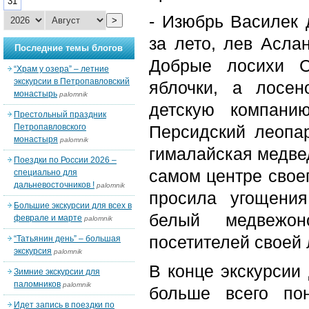
31
- Изюбрь Василек 
>
за лето, лев Асла
Последние темы блогов
Добрые лосихи С
“Храм у озера” – летние
экскурсии в Петропавловский
яблочки, а лосе
монастырь
palomnik
детскую компани
Престольный праздник
Петропавловского
Персидский леопа
монастыря
palomnik
гималайская медве
Поездки по России 2026 –
самом центре свое
специально для
дальневосточников !
palomnik
просила угощения
Большие экскурсии для всех в
белый медвежон
феврале и марте
palomnik
посетителей своей 
“Татьянин день” – большая
экскурсия
palomnik
В конце экскурсии 
Зимние экскурсии для
паломников
palomnik
больше всего по
Идет запись в поездки по