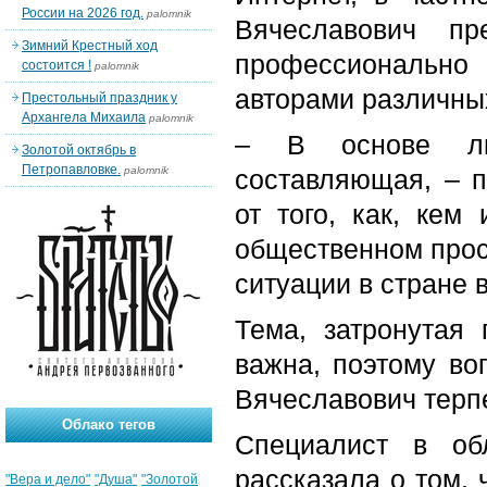
России на 2026 год.
palomnik
Вячеславович пр
Зимний Крестный ход
профессионально
состоится !
palomnik
авторами различны
Престольный праздник у
Архангела Михаила
palomnik
– В основе лю
Золотой октябрь в
Петропавловке.
palomnik
составляющая, – п
от того, как, кем
общественном прост
ситуации в стране 
Тема, затронутая
важна, поэтому во
Вячеславович терпе
Облако тегов
Специалист в о
рассказала о том, 
"Вера и дело"
"Душа"
"Золотой