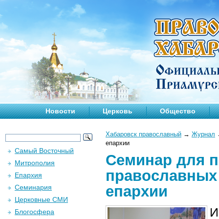
Новости
Церковь
Общество
Хабаровск православный
→
Журнал
епархии
Самый Восточный
Семинар для 
Митрополия
православных
Епархия
епархии
Семинария
Церковные СМИ
И
Блогосфера