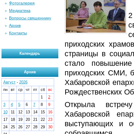
Фотогалерея
Медиатека
2
Вопросы священнику
с
Архив
с
Контакты
приходских храмов
страницы в социал
Календарь
стало повышение
приходских СМИ, 
Архив
Хабаровской епарх
Август
-
2026
пн
вт
ср
чт
пт
сб
вс
Рождественских Об
1
2
Открыла встречу
3
4
5
6
7
8
9
10
11
12
13
14
15
16
Хабаровской епа
17
18
19
20
21
22
23
выступающих и о
24
25
26
27
28
29
30
собравшимся.