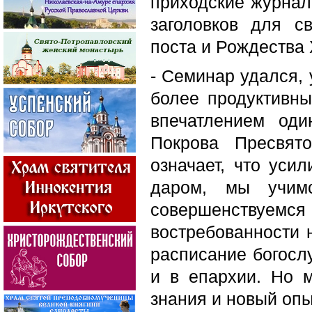
приходские журнали
заголовков для с
поста и Рождества 
- Семинар удался, 
более продуктивн
впечатлением оди
Покрова Пресвят
означает, что уси
даром, мы учим
совершенствуе
востребованности 
расписание богослу
и в епархии. Но 
знания и новый опы