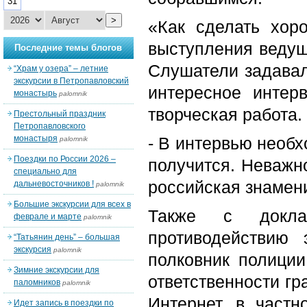
31
>
«Как сделать хор
выступления ведущ
Последние темы блогов
Слушатели задавал
“Храм у озера” – летние
экскурсии в Петропавловский
интересное интер
монастырь
palomnik
творческая работа.
Престольный праздник
Петропавловского
монастыря
- В интервью необх
palomnik
Поездки по России 2026 –
получится. Неважно
специально для
российская знамени
дальневосточников !
palomnik
Большие экскурсии для всех в
Также с докла
феврале и марте
palomnik
противодействию
“Татьянин день” – большая
экскурсия
palomnik
полковник полиции
Зимние экскурсии для
ответственности г
паломников
palomnik
Интернет, в част
Идет запись в поездки по