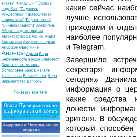
"Образ и
витязь"
"Ландыши"
какие сейчас наиб
подобие"
"Поделись
Рождеством"
"Православная
лучше использова
инициатива"
"Радость веры"
приходами и отде
"Синдром радости"
Аборигены
Аборты и демография
наиболее популярн
Автокатастрофа
Аксиос
Акция
Алкоголизм
Амурская епархия
и Telegram.
Амурское благочиние
Анонсы
Армия
Бари
Завершило встреч
Беременность и роды
Благовест
Благотворительность
секретаря инфор
Богословие
Брак
В начале
Вера
было слово
Великий пост
сегодня» Даниил
Викариатство
Вопросы
информация о цер
Показать все теги
какие средства 
донести информа
зрителя. В обсужде
который способен 