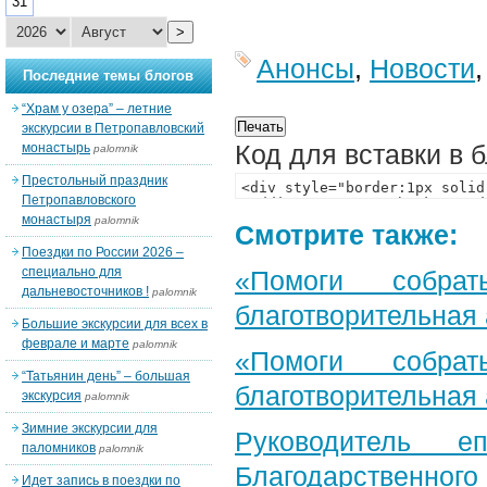
31
>
Анонсы
,
Новости
Последние темы блогов
“Храм у озера” – летние
экскурсии в Петропавловский
Код для вставки в 
монастырь
palomnik
Престольный праздник
Петропавловского
монастыря
palomnik
Смотрите также:
Поездки по России 2026 –
специально для
«Помоги собра
дальневосточников !
palomnik
благотворительная
Большие экскурсии для всех в
феврале и марте
palomnik
«Помоги собра
“Татьянин день” – большая
благотворительная
экскурсия
palomnik
Зимние экскурсии для
Руководитель е
паломников
palomnik
Благодарственног
Идет запись в поездки по