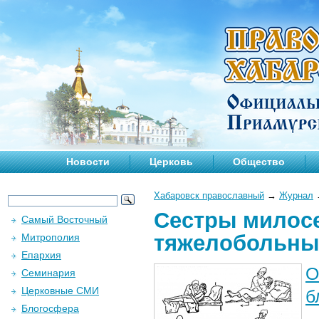
Новости
Церковь
Общество
Хабаровск православный
→
Журнал
Сестры милосе
Самый Восточный
тяжелобольн
Митрополия
Епархия
О
Семинария
Церковные СМИ
б
Блогосфера