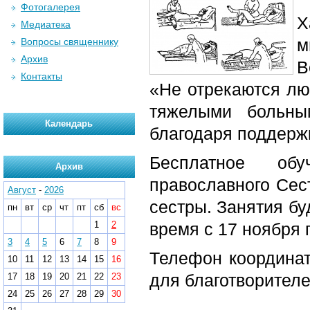
Фотогалерея
Х
Медиатека
м
Вопросы священнику
Архив
В
Контакты
«Не отрекаются лю
тяжелыми больны
Календарь
благодаря поддержк
Бесплатное об
Архив
православного Сес
Август
-
2026
сестры. Занятия бу
пн
вт
ср
чт
пт
сб
вс
1
2
время с 17 ноября п
3
4
5
6
7
8
9
Телефон координат
10
11
12
13
14
15
16
для благотворителе
17
18
19
20
21
22
23
24
25
26
27
28
29
30