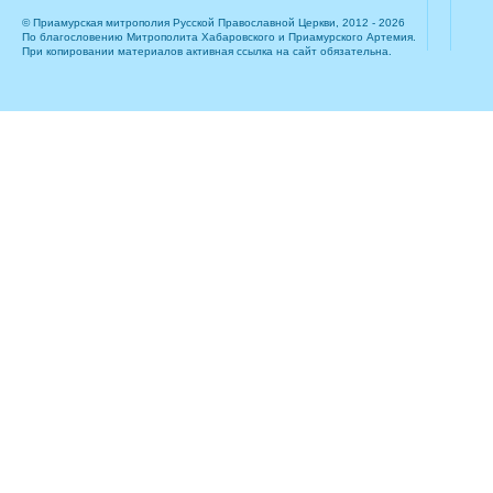
© Приамурская митрополия Русской Православной Церкви, 2012 - 2026
По благословению Митрополита Хабаровского и Приамурского Артемия.
При копировании материалов активная ссылка на сайт обязательна.