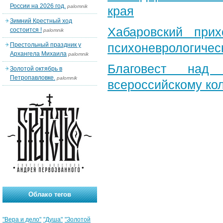
России на 2026 год.
palomnik
края
Зимний Крестный ход
Хабаровский при
состоится !
palomnik
психоневрологичес
Престольный праздник у
Архангела Михаила
palomnik
Благовест над
Золотой октябрь в
Петропавловке.
palomnik
всероссийскому ко
Облако тегов
"Вера и дело"
"Душа"
"Золотой