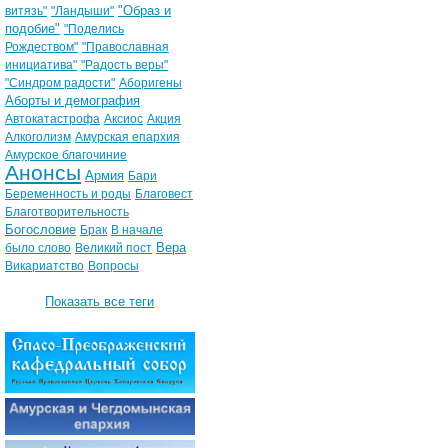
"Образ и
витязь"
"Ландыши"
подобие"
"Поделись
Рождеством"
"Православная
инициатива"
"Радость веры"
"Синдром радости"
Аборигены
Аборты и демография
Автокатастрофа
Аксиос
Акция
Алкоголизм
Амурская епархия
Амурское благочиние
Анонсы
Армия
Бари
Беременность и роды
Благовест
Благотворительность
Богословие
Брак
В начале
Вера
было слово
Великий пост
Викариатство
Вопросы
Показать все теги