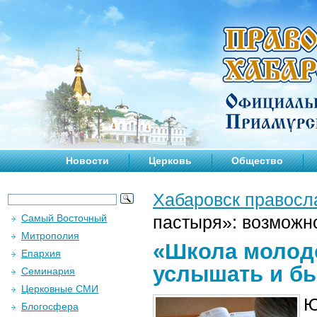
Новости
Церковь
Общество
Хабаровск правосл
Самый Восточный
пастыря»: возможн
Митрополия
«Школа молодо
Епархия
услышать и б
Семинария
Церковные СМИ
Ю
Блогосфера