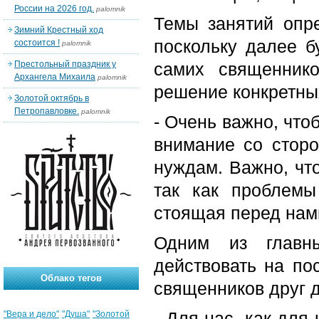
России на 2026 год.
palomnik
Темы занятий опр
Зимний Крестный ход
поскольку далее б
состоится !
palomnik
Престольный праздник у
самих священник
Архангела Михаила
palomnik
решение конкретных
Золотой октябрь в
Петропавловке.
palomnik
- Очень важно, что
внимание со стор
нуждам. Важно, чт
так как проблемы
стоящая перед нами
Одним из главны
действовать на по
Облако тегов
священников друг д
- Для нас, как для
"Вера и дело"
"Душа"
"Золотой