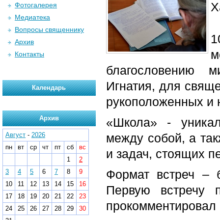
Х
Фотогалерея
Медиатека
Вопросы священнику
1
Архив
м
Контакты
благословению м
Игнатия, для свящ
Календарь
рукоположенных и 
Архив
«Школа» - уника
Август
-
2026
между собой, а та
пн
вт
ср
чт
пт
сб
вс
и задач, стоящих 
1
2
Формат встреч – 
3
4
5
6
7
8
9
10
11
12
13
14
15
16
Первую встречу 
17
18
19
20
21
22
23
прокомментировал 
24
25
26
27
28
29
30