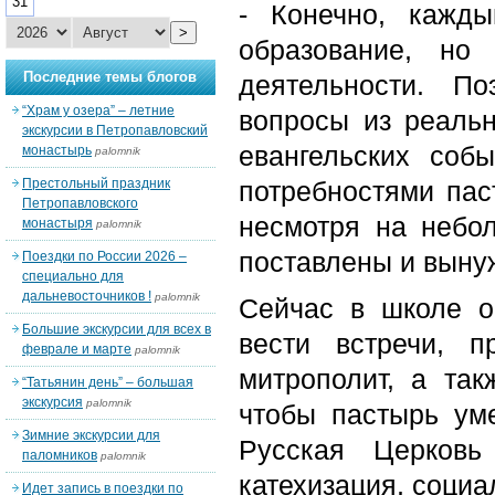
31
- Конечно, кажд
>
образование, но
Последние темы блогов
деятельности. П
“Храм у озера” – летние
вопросы из реальн
экскурсии в Петропавловский
евангельских соб
монастырь
palomnik
Престольный праздник
потребностями пас
Петропавловского
несмотря на небо
монастыря
palomnik
поставлены и выну
Поездки по России 2026 –
специально для
дальневосточников !
palomnik
Сейчас в школе о
Большие экскурсии для всех в
вести встречи, 
феврале и марте
palomnik
митрополит, а так
“Татьянин день” – большая
экскурсия
palomnik
чтобы пастырь уме
Зимние экскурсии для
Русская Церковь
паломников
palomnik
катехизация, соци
Идет запись в поездки по