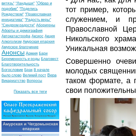
"Образ и
витязь"
"Ландыши"
тот пример, котор
подобие"
"Поделись
Рождеством"
"Православная
служением, и пр
инициатива"
"Радость веры"
"Синдром радости"
Аборигены
Православной Цер
Аборты и демография
Автокатастрофа
Аксиос
Акция
Никольского храм
Алкоголизм
Амурская епархия
Уникальная возмож
Амурское благочиние
Анонсы
Армия
Бари
Беременность и роды
Благовест
Совершенно очеви
Благотворительность
молодых священник
Богословие
Брак
В начале
Вера
было слово
Великий пост
таком формате, а 
Викариатство
Вопросы
свои положительны
Показать все теги