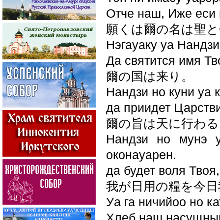
Отче наш, Иже еси 
願くは爾の名は聖と
Нэгауаку уа Нандзи 
Да святится имя Тв
爾の国は来り。
Нандзи но куни уа 
да приидет Царстви
爾の旨は天に行わる
Нандзи но мунэ у
оконауарен.
да будет воля Твоя,
我が日用の糧を今日
Уа га ничийоо но ка
Хлеб наш насущный