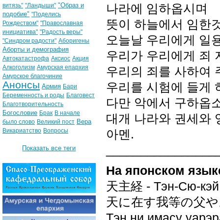
"Образ и
나라에 임하옵시며
витязь"
"Ландыши"
подобие"
"Поделись
뜻이 하늘에서 임한것
Рождеством"
"Православная
инициатива"
"Радость веры"
오늘날 우리에게 일
"Синдром радости"
Аборигены
Аборты и демография
우리가 우리에게 죄 
Автокатастрофа
Аксиос
Акция
Алкоголизм
Амурская епархия
우리의 죄를 사하여
Амурское благочиние
Анонсы
우리를 시험에 들게 
Армия
Бари
Беременность и роды
Благовест
다만 악에서 구하옵소
Благотворительность
Богословие
Брак
В начале
대개 나라와 권세와 
Вера
было слово
Великий пост
Викариатство
Вопросы
아멘.
________________
Показать все теги
На японском язык
天主経 - Тэн-Сю-кэй 
天に在す我等の父や
Тэн ни имасу уарэр