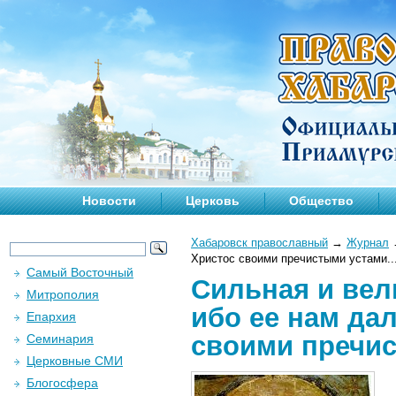
Новости
Церковь
Общество
Хабаровск православный
→
Журнал
Христос своими пречистыми устами..
Самый Восточный
Сильная и вел
Митрополия
ибо ее нам да
Епархия
своими пречис
Семинария
Церковные СМИ
Блогосфера