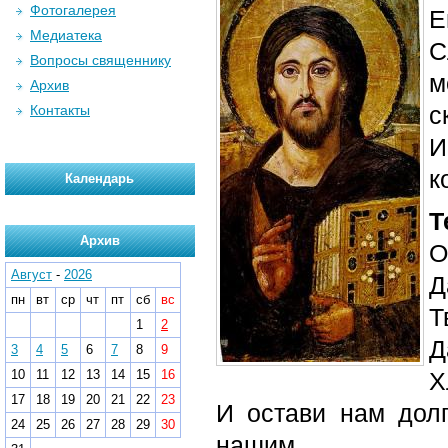
Фотогалерея
Е
Медиатека
С
Вопросы священнику
м
Архив
с
Контакты
И
к
Календарь
Т
Архив
О
Август
-
2026
Д
пн
вт
ср
чт
пт
сб
вс
Т
1
2
Д
3
4
5
6
7
8
9
10
11
12
13
14
15
16
Х
17
18
19
20
21
22
23
И остави нам дол
24
25
26
27
28
29
30
нашим,