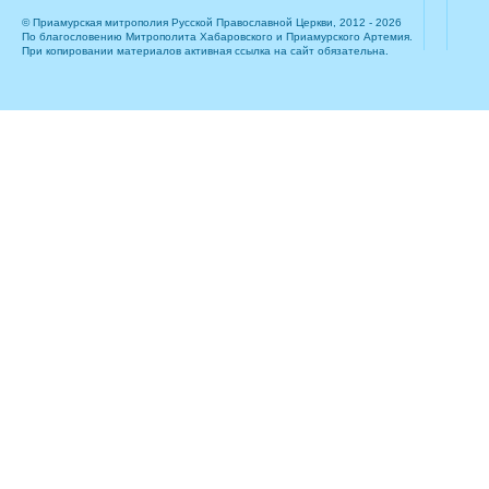
© Приамурская митрополия Русской Православной Церкви, 2012 - 2026
По благословению Митрополита Хабаровского и Приамурского Артемия.
При копировании материалов активная ссылка на сайт обязательна.