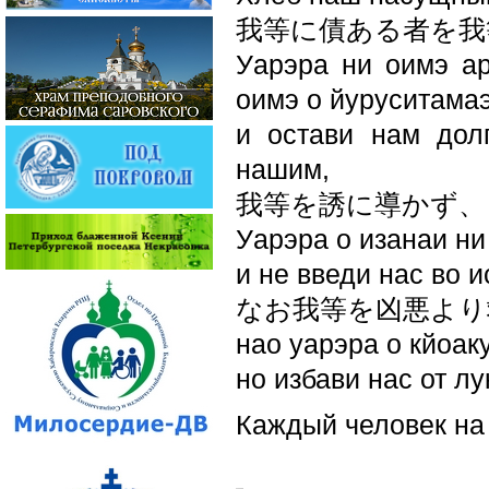
我等に債ある者を我
Уарэра ни оимэ ар
оимэ о йуруситамаэ
и остави нам дол
нашим,
我等を誘に導かず、
Уарэра о изанаи ни
и не введи нас во 
なお我等を凶悪より
нао уарэра о кйоак
но избави нас от лу
Каждый человек на 