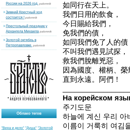
如同行在天上。
России на 2026 год.
palomnik
Зимний Крестный ход
我們日用的飲食，
состоится !
palomnik
今日賜給我們，
Престольный праздник у
免我們的債，
Архангела Михаила
palomnik
Золотой октябрь в
如同我們免了人的債
Петропавловке.
palomnik
不叫我們遇見試探，
救我們脫離兇惡，
因為國度、權柄、榮
直到永遠。阿們！
________________
На корейском язы
주기도문
Облако тегов
하늘에 계신 우리 
이름이 거룩히 여김
"Вера и дело"
"Душа"
"Золотой