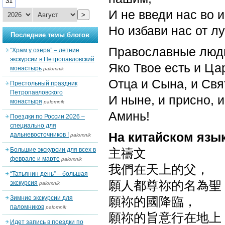
31
И не введи нас во 
>
Но избави нас от лу
Последние темы блогов
Православные люд
“Храм у озера” – летние
экскурсии в Петропавловский
Яко Твое есть и Цар
монастырь
palomnik
Отца и Сына, и Свя
Престольный праздник
Петропавловского
И ныне, и присно, и
монастыря
palomnik
Аминь!
Поездки по России 2026 –
специально для
На китайском язы
дальневосточников !
palomnik
Большие экскурсии для всех в
主禱文
феврале и марте
palomnik
我們在天上的父，
“Татьянин день” – большая
願人都尊祢的名為聖
экскурсия
palomnik
Зимние экскурсии для
願祢的國降臨，
паломников
palomnik
願祢的旨意行在地上
Идет запись в поездки по