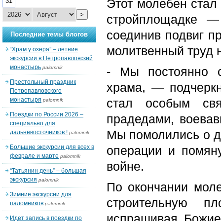
Этот молебен стал
31
>
стройплощадке —
соединив подвиг п
Последние темы блогов
молитвенный труд 
“Храм у озера” – летние
экскурсии в Петропавловский
монастырь
palomnik
- Мы постоянно 
Престольный праздник
храма, — подчерк
Петропавловского
монастыря
стал особым св
palomnik
Поездки по России 2026 –
прадедами, воева
специально для
Мы помолились о д
дальневосточников !
palomnik
Большие экскурсии для всех в
операции и помян
феврале и марте
palomnik
войне.
“Татьянин день” – большая
экскурсия
palomnik
По окончании мол
Зимние экскурсии для
строительную п
паломников
palomnik
испрашивая Божие
Идет запись в поездки по