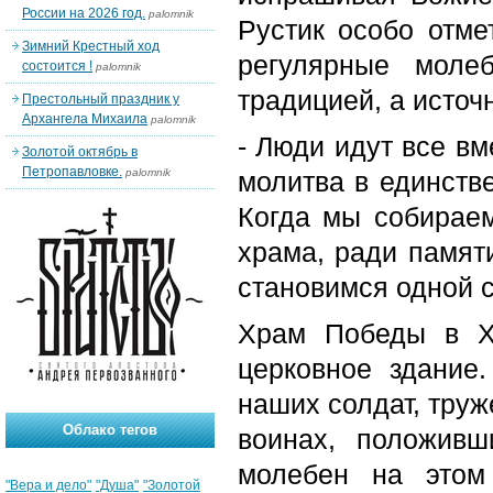
России на 2026 год.
palomnik
Рустик особо отме
Зимний Крестный ход
регулярные моле
состоится !
palomnik
традицией, а источ
Престольный праздник у
Архангела Михаила
palomnik
- Люди идут все вм
Золотой октябрь в
Петропавловке.
palomnik
молитва в единстве
Когда мы собирае
храма, ради памят
становимся одной 
Храм Победы в Ха
церковное здание
наших солдат, труж
Облако тегов
воинах, положив
молебен на этом
"Вера и дело"
"Душа"
"Золотой