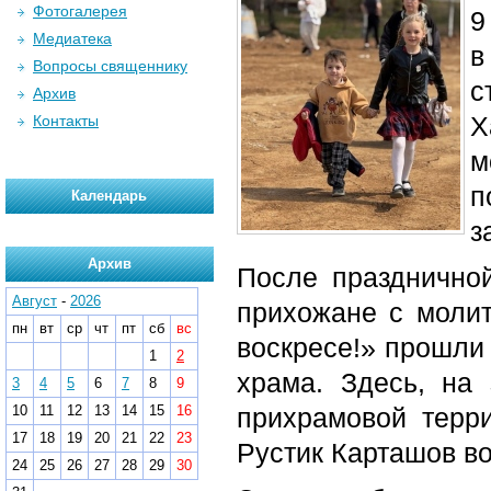
Фотогалерея
9
Медиатека
в
Вопросы священнику
с
Архив
Х
Контакты
м
п
Календарь
з
Архив
После празднично
Август
-
2026
прихожане с молит
пн
вт
ср
чт
пт
сб
вс
воскресе!» прошли 
1
2
храма. Здесь, на 
3
4
5
6
7
8
9
10
11
12
13
14
15
16
прихрамовой терри
17
18
19
20
21
22
23
Рустик Карташов в
24
25
26
27
28
29
30