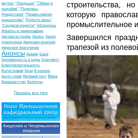
строительства, н
"Образ и
витязь"
"Ландыши"
подобие"
"Поделись
которую правосла
Рождеством"
"Православная
инициатива"
"Радость веры"
промыслительное и
"Синдром радости"
Аборигены
Аборты и демография
Завершился праздн
Автокатастрофа
Аксиос
Акция
Алкоголизм
Амурская епархия
трапезой из полево
Амурское благочиние
Анонсы
Армия
Бари
Беременность и роды
Благовест
Благотворительность
Богословие
Брак
В начале
Вера
было слово
Великий пост
Викариатство
Вопросы
Показать все теги