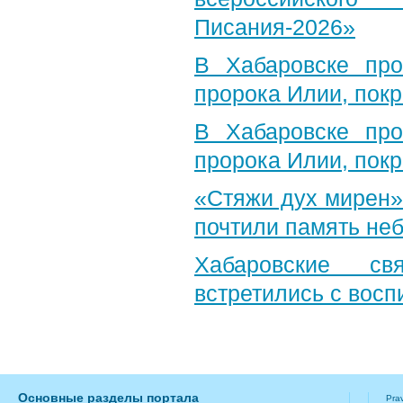
Писания-2026»
В Хабаровске пр
пророка Илии, пок
В Хабаровске пр
пророка Илии, пок
«Стяжи дух мирен»
почтили память неб
Хабаровские св
встретились с вос
Основные разделы портала
Pra