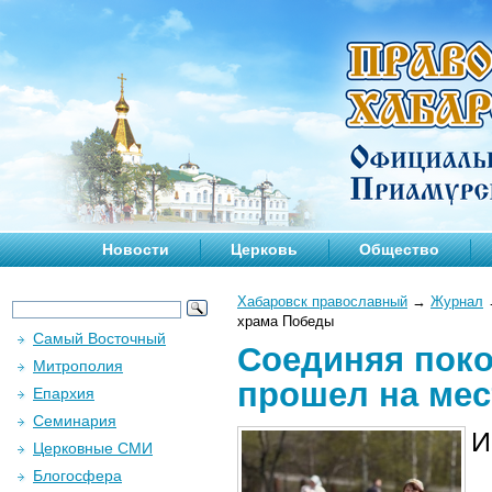
Новости
Церковь
Общество
Хабаровск православный
→
Журнал
храма Победы
Самый Восточный
Соединяя поко
Митрополия
прошел на мес
Епархия
Семинария
И
Церковные СМИ
Блогосфера