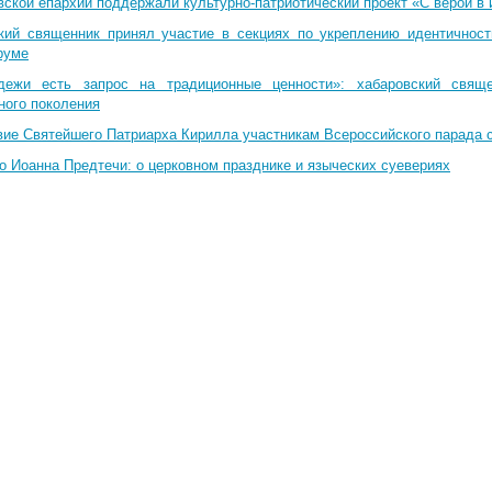
вской епархии поддержали культурно-патриотический проект «С верой в
кий священник принял участие в секциях по укреплению идентичнос
руме
дежи есть запрос на традиционные ценности»: хабаровский свящ
ного поколения
вие Святейшего Патриарха Кирилла участникам Всероссийского парада 
о Иоанна Предтечи: о церковном празднике и языческих суевериях