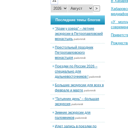
31
В Хабаро
>
Хабаровс
медиафо
Последние темы блогов
«У моло
современ
“Храм у озера” – летние
экскурсии в Петропавловский
Приветст
монастырь
palomnik
Рождеств
Престольный праздник
Петропавловского
монастыря
palomnik
Поездки по России 2026 –
специально для
дальневосточников !
palomnik
Большие экскурсии для всех в
феврале и марте
palomnik
“Татьянин день” – большая
экскурсия
palomnik
Зимние экскурсии для
паломников
palomnik
Идет запись в поездки по