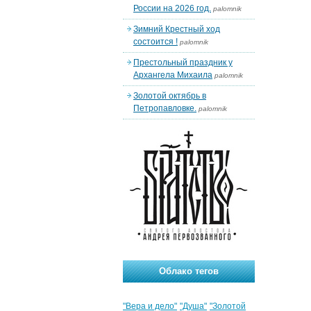
России на 2026 год.
palomnik
Зимний Крестный ход
состоится !
palomnik
Престольный праздник у
Архангела Михаила
palomnik
Золотой октябрь в
Петропавловке.
palomnik
Облако тегов
"Вера и дело"
"Душа"
"Золотой