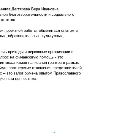
иняла Дегтярева Вера Ивановна,
вной благотворительности и социального
 детства.
м проектной работы, обменяться опытом в
ых, образовательных, культурных,
лечь приходы и церковные организации в
запрос на финансовую помощь - это
ия механизмов написания грантов в рамках
Ведь партнерские отношения представителей
ах – это залог обмена опытом Православного
ционным ценностям».