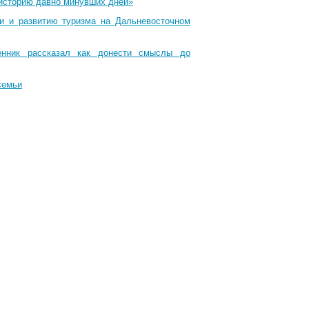
 историю давно минувших дней»
ти и развитию туризма на Дальневосточном
енник рассказал как донести смыслы до
семьи