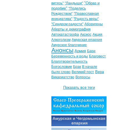
"Образ и
витязь"
"Ландыши"
подобие"
"Поделись
Рождеством"
"Православная
инициатива"
"Радость веры"
"Синдром радости"
Аборигены
Аборты и демография
Автокатастрофа
Аксиос
Акция
Алкоголизм
Амурская епархия
Амурское благочиние
Анонсы
Армия
Бари
Беременность и роды
Благовест
Благотворительность
Богословие
Брак
В начале
Вера
было слово
Великий пост
Викариатство
Вопросы
Показать все теги