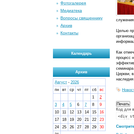
Фотогалерея
Медиатека
Вопросы священнику
служения 
Архив
Целью пр
Контакты
организа
информац
Как отмеч
Календарь
процесс н
эффектив
семинара
Архив
Церкви, в
наследия
Август
-
2026
пн
вт
ср
чт
пт
сб
вс
Новос
1
2
3
4
5
6
7
8
9
Код для в
10
11
12
13
14
15
16
17
18
19
20
21
22
23
Смотрите
24
25
26
27
28
29
30