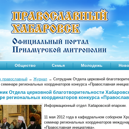
Общество
Семья
Молодежь
Ново
к православный
→
Журнал
→
Сотрудник Отдела церковной благотворите
в семинаре региональных координаторов конкурса «Православная инициа
ник Отдела церковной благотворительности Хабаровск
ре региональных координаторов конкурса «Православ
Информационный отдел Хабаровской епархии.
11 мая 2012 года в кафедральном соборном Хр
семинар региональных координаторов междунар
«Православная инициатива».