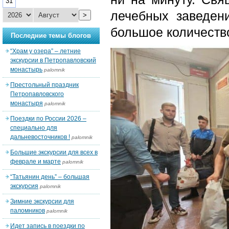
31
лечебных заведени
>
большое количеств
Последние темы блогов
“Храм у озера” – летние
экскурсии в Петропавловский
монастырь
palomnik
Престольный праздник
Петропавловского
монастыря
palomnik
Поездки по России 2026 –
специально для
дальневосточников !
palomnik
Большие экскурсии для всех в
феврале и марте
palomnik
“Татьянин день” – большая
экскурсия
palomnik
Зимние экскурсии для
паломников
palomnik
Идет запись в поездки по