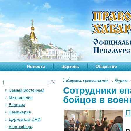
Новости
Церковь
Общество
Хабаровск православный
→
Журнал
Сотрудники еп
Самый Восточный
бойцов в воен
Митрополия
Епархия
П
Семинария
Церковные СМИ
Блогосфера