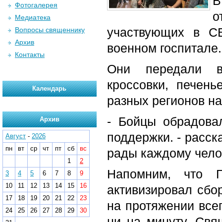
В
Фотогалерея
о
Медиатека
участвующих в С
Вопросы священнику
Архив
военном госпитале.
Контакты
Они передали в
кроссовки, печень
Календарь
разных регионов н
- Бойцы обрадова
Архив
поддержки. - расск
Август
-
2026
пн
вт
ср
чт
пт
сб
вс
рады каждому челов
1
2
Напомним, что Г
3
4
5
6
7
8
9
10
11
12
13
14
15
16
активизировал сбо
17
18
19
20
21
22
23
на протяжении все
24
25
26
27
28
29
30
ни на минуту. Свя