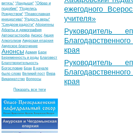
"Образ и
витязь"
"Ландыши"
ежегодного Всерос
подобие"
"Поделись
Рождеством"
"Православная
учителя»
инициатива"
"Радость веры"
"Синдром радости"
Аборигены
Руководитель е
Аборты и демография
Автокатастрофа
Аксиос
Акция
Благодарственног
Алкоголизм
Амурская епархия
Амурское благочиние
края
Анонсы
Армия
Бари
Беременность и роды
Благовест
Руководитель е
Благотворительность
Богословие
Брак
В начале
Благодарственног
Вера
было слово
Великий пост
Викариатство
Вопросы
края
Показать все теги