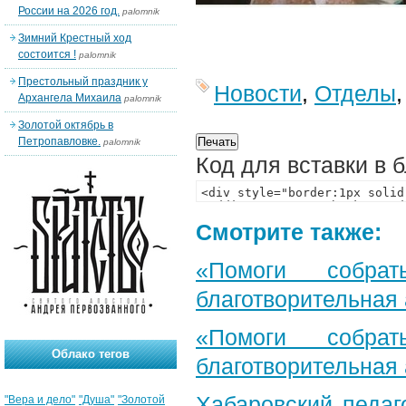
России на 2026 год.
palomnik
Зимний Крестный ход
состоится !
palomnik
Престольный праздник у
Новости
,
Отделы
Архангела Михаила
palomnik
Золотой октябрь в
Петропавловке.
palomnik
Код для вставки в 
Смотрите также:
«Помоги собра
благотворительная
«Помоги собра
Облако тегов
благотворительная
Хабаровский педаг
"Вера и дело"
"Душа"
"Золотой