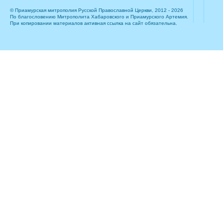
© Приамурская митрополия Русской Православной Церкви, 2012 - 2026
По благословению Митрополита Хабаровского и Приамурского Артемия.
При копировании материалов активная ссылка на сайт обязательна.