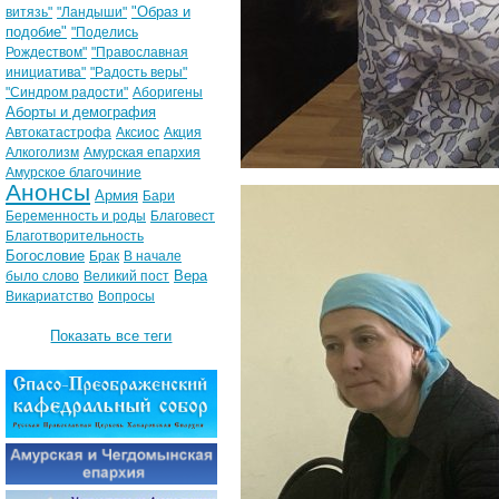
"Образ и
витязь"
"Ландыши"
подобие"
"Поделись
Рождеством"
"Православная
инициатива"
"Радость веры"
"Синдром радости"
Аборигены
Аборты и демография
Автокатастрофа
Аксиос
Акция
Алкоголизм
Амурская епархия
Амурское благочиние
Анонсы
Армия
Бари
Беременность и роды
Благовест
Благотворительность
Богословие
Брак
В начале
Вера
было слово
Великий пост
Викариатство
Вопросы
Показать все теги