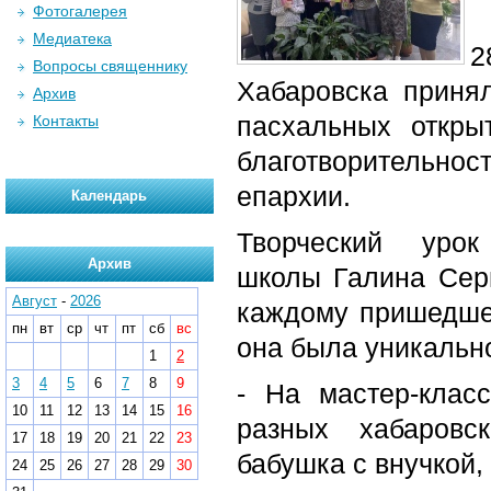
Фотогалерея
Медиатека
2
Вопросы священнику
Хабаровска принял
Архив
пасхальных откры
Контакты
благотворительн
епархии.
Календарь
Творческий уро
Архив
школы Галина Сер
Август
-
2026
каждому пришедшем
пн
вт
ср
чт
пт
сб
вс
она была уникальн
1
2
3
4
5
6
7
8
9
- На мастер-клас
10
11
12
13
14
15
16
разных хабаровс
17
18
19
20
21
22
23
бабушка с внучкой,
24
25
26
27
28
29
30