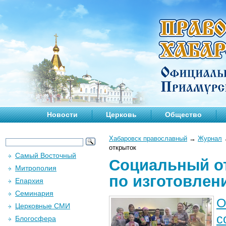
Новости
Церковь
Общество
Хабаровск православный
→
Журнал
открыток
Самый Восточный
Социальный от
Митрополия
по изготовлен
Епархия
Семинария
О
Церковные СМИ
с
Блогосфера