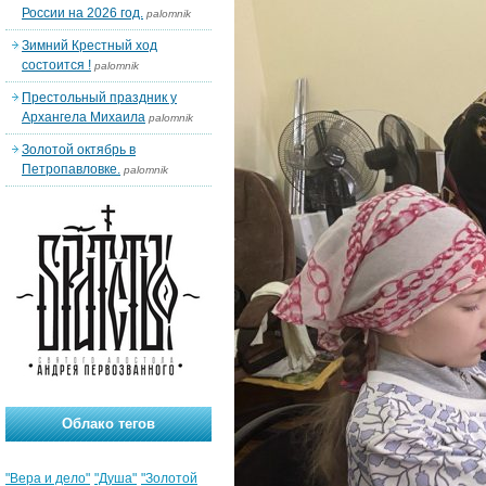
России на 2026 год.
palomnik
Зимний Крестный ход
состоится !
palomnik
Престольный праздник у
Архангела Михаила
palomnik
Золотой октябрь в
Петропавловке.
palomnik
Облако тегов
"Вера и дело"
"Душа"
"Золотой