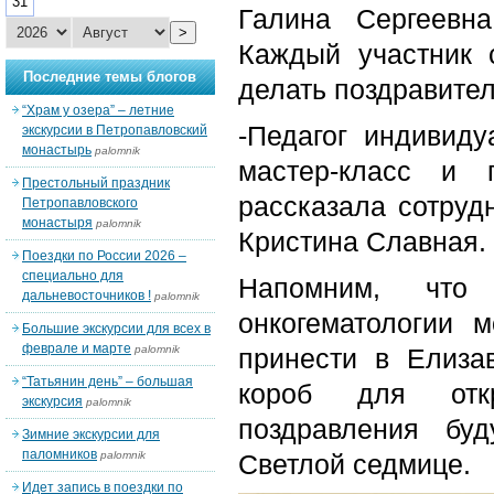
31
Галина Сергеевна
>
Каждый участник 
Последние темы блогов
делать поздравител
“Храм у озера” – летние
-Педагог индивид
экскурсии в Петропавловский
монастырь
palomnik
мастер-класс и 
Престольный праздник
рассказала сотруд
Петропавловского
монастыря
palomnik
Кристина Славная.
Поездки по России 2026 –
специально для
Напомним, что
дальневосточников !
palomnik
онкогематологии 
Большие экскурсии для всех в
феврале и марте
palomnik
принести в Елиза
“Татьянин день” – большая
короб для откр
экскурсия
palomnik
поздравления бу
Зимние экскурсии для
паломников
palomnik
Светлой седмице.
Идет запись в поездки по