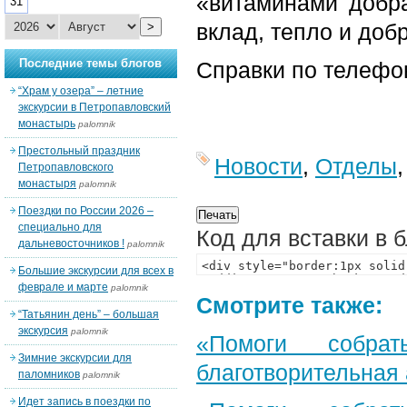
«витаминами добр
31
вклад, тепло и добр
>
Последние темы блогов
Справки по телефо
“Храм у озера” – летние
экскурсии в Петропавловский
монастырь
palomnik
Престольный праздник
Новости
,
Отделы
Петропавловского
монастыря
palomnik
Поездки по России 2026 –
специально для
Код для вставки в 
дальневосточников !
palomnik
Большие экскурсии для всех в
феврале и марте
palomnik
Смотрите также:
“Татьянин день” – большая
экскурсия
palomnik
«Помоги собра
Зимние экскурсии для
благотворительная
паломников
palomnik
Идет запись в поездки по