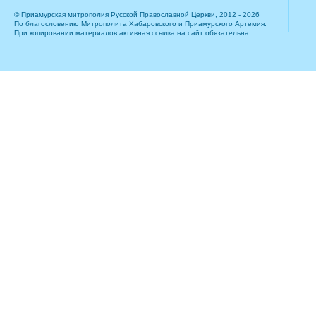
© Приамурская митрополия Русской Православной Церкви, 2012 - 2026
По благословению Митрополита Хабаровского и Приамурского Артемия.
При копировании материалов активная ссылка на сайт обязательна.