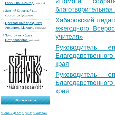
«Помоги собра
России на 2026 год.
palomnik
благотворительная
Зимний Крестный ход
состоится !
palomnik
Хабаровский педаг
Престольный праздник у
ежегодного Всерос
Архангела Михаила
palomnik
учителя»
Золотой октябрь в
Петропавловке.
palomnik
Руководитель е
Благодарственног
края
Руководитель е
Благодарственног
края
Облако тегов
"Вера и дело"
"Душа"
"Золотой