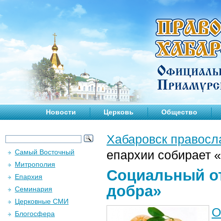
Новости
Церковь
Общество
Хабаровск правосл
Самый Восточный
епархии собирает 
Митрополия
Социальный о
Епархия
добра»
Семинария
Церковные СМИ
О
Блогосфера