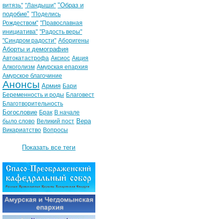
"Образ и
витязь"
"Ландыши"
подобие"
"Поделись
Рождеством"
"Православная
инициатива"
"Радость веры"
"Синдром радости"
Аборигены
Аборты и демография
Автокатастрофа
Аксиос
Акция
Алкоголизм
Амурская епархия
Амурское благочиние
Анонсы
Армия
Бари
Беременность и роды
Благовест
Благотворительность
Богословие
Брак
В начале
Вера
было слово
Великий пост
Викариатство
Вопросы
Показать все теги