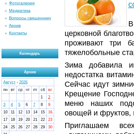
с
Фотогалерея
Медиатека
Вопросы священнику
В
Архив
церковной благотв
Контакты
проживают три б
тяжелобольные ста
Календарь
Зима добавила и
Архив
недостатка витами
Август
-
2026
Сейчас идут зимни
пн
вт
ср
чт
пт
сб
вс
Крещение Господне
1
2
меню наших подо
3
4
5
6
7
8
9
овощей и фруктов, 
10
11
12
13
14
15
16
17
18
19
20
21
22
23
Приглашаем все
24
25
26
27
28
29
30