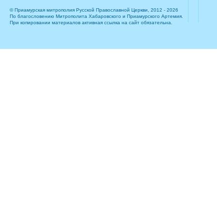
© Приамурская митрополия Русской Православной Церкви, 2012 - 2026
По благословению Митрополита Хабаровского и Приамурского Артемия.
При копировании материалов активная ссылка на сайт обязательна.