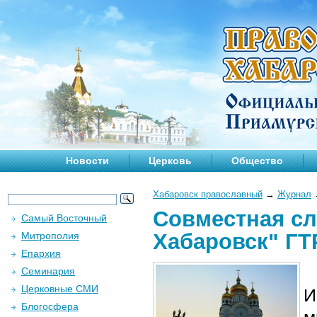
Новости
Церковь
Общество
Хабаровск православный
→
Журнал
Совместная сл
Самый Восточный
Хабаровск" ГТ
Митрополия
Епархия
Семинария
Церковные СМИ
И
Блогосфера