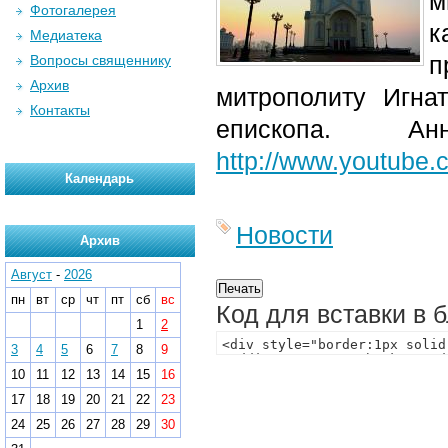
м
Фотогалерея
к
Медиатека
п
Вопросы священнику
Архив
митрополиту Игна
Контакты
епископа. А
http://www.youtube
Календарь
Новости
Архив
Август
-
2026
пн
вт
ср
чт
пт
сб
вс
Код для вставки в 
1
2
3
4
5
6
7
8
9
10
11
12
13
14
15
16
17
18
19
20
21
22
23
24
25
26
27
28
29
30