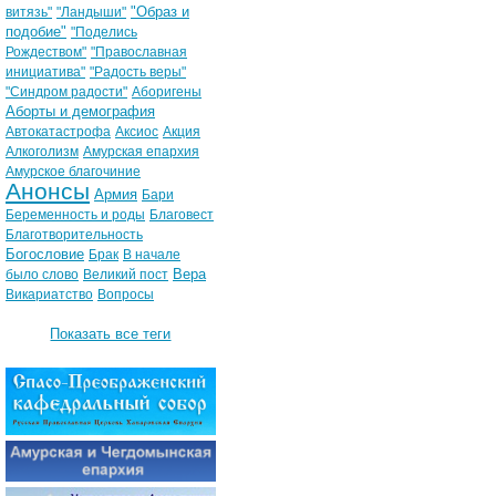
"Образ и
витязь"
"Ландыши"
подобие"
"Поделись
Рождеством"
"Православная
инициатива"
"Радость веры"
"Синдром радости"
Аборигены
Аборты и демография
Автокатастрофа
Аксиос
Акция
Алкоголизм
Амурская епархия
Амурское благочиние
Анонсы
Армия
Бари
Беременность и роды
Благовест
Благотворительность
Богословие
Брак
В начале
Вера
было слово
Великий пост
Викариатство
Вопросы
Показать все теги