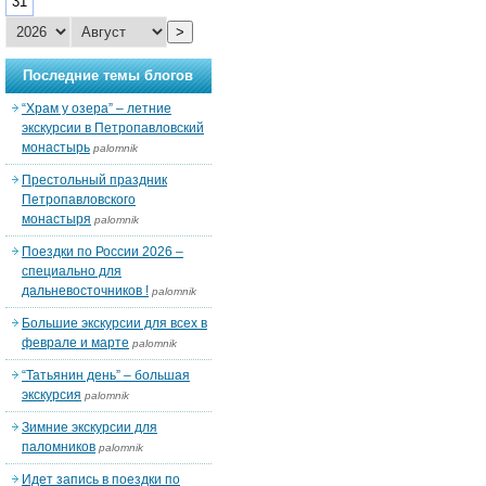
31
>
Последние темы блогов
“Храм у озера” – летние
экскурсии в Петропавловский
монастырь
palomnik
Престольный праздник
Петропавловского
монастыря
palomnik
Поездки по России 2026 –
специально для
дальневосточников !
palomnik
Большие экскурсии для всех в
феврале и марте
palomnik
“Татьянин день” – большая
экскурсия
palomnik
Зимние экскурсии для
паломников
palomnik
Идет запись в поездки по