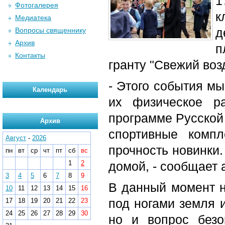
1
Фотогалерея
к
Медиатека
д
Вопросы священнику
Архив
п
Контакты
гранту "Свежий воз
- Этого события мы
Календарь
их физическое р
программе Русской
Архив
спортивные комп
Август
-
2026
прочность новинки.
пн
вт
ср
чт
пт
сб
вс
1
2
домой, - сообщает
3
4
5
6
7
8
9
В данный момент н
10
11
12
13
14
15
16
под ногами земля и
17
18
19
20
21
22
23
24
25
26
27
28
29
30
но и вопрос безо