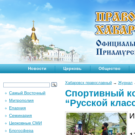
Новости
Церковь
Общество
Хабаровск православный
→
Журнал
Спортивный к
Самый Восточный
“Русской клас
Митрополия
Епархия
И
Семинария
Церковные СМИ
Блогосфера