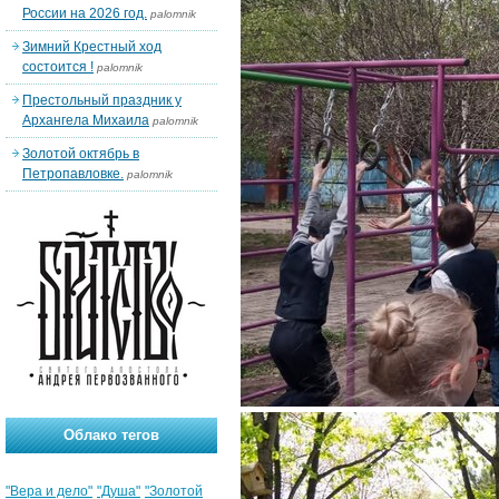
России на 2026 год.
palomnik
Зимний Крестный ход
состоится !
palomnik
Престольный праздник у
Архангела Михаила
palomnik
Золотой октябрь в
Петропавловке.
palomnik
Облако тегов
"Вера и дело"
"Душа"
"Золотой