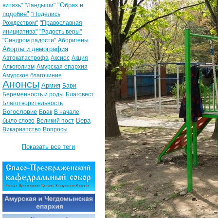
"Образ и
витязь"
"Ландыши"
подобие"
"Поделись
Рождеством"
"Православная
инициатива"
"Радость веры"
"Синдром радости"
Аборигены
Аборты и демография
Автокатастрофа
Аксиос
Акция
Алкоголизм
Амурская епархия
Амурское благочиние
Анонсы
Армия
Бари
Беременность и роды
Благовест
Благотворительность
Богословие
Брак
В начале
Вера
было слово
Великий пост
Викариатство
Вопросы
Показать все теги