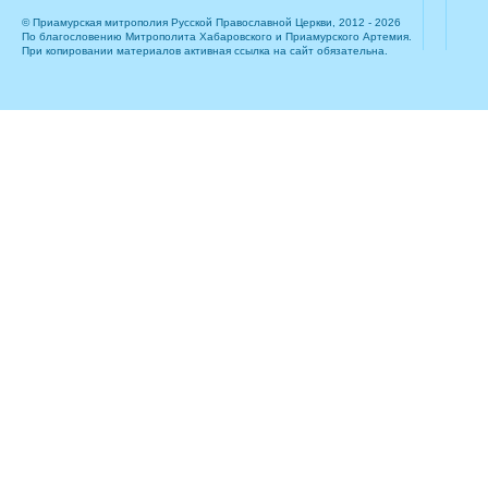
© Приамурская митрополия Русской Православной Церкви, 2012 - 2026
По благословению Митрополита Хабаровского и Приамурского Артемия.
При копировании материалов активная ссылка на сайт обязательна.