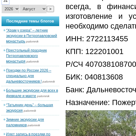
31
всегда, в финанс
>
изготовление и у
Последние темы блогов
необходимо сделат
“Храм у озера” – летние
экскурсии в Петропавловский
ИНН: 2722113455
монастырь
palomnik
КПП: 122201001
Престольный праздник
Петропавловского
монастыря
palomnik
Р/СЧ 40703810870
Поездки по России 2026 –
БИК: 040813608
специально для
дальневосточников !
palomnik
Банк: Дальневосто
Большие экскурсии для всех в
феврале и марте
palomnik
Назначение: Пожер
“Татьянин день” – большая
экскурсия
palomnik
Зимние экскурсии для
паломников
palomnik
Идет запись в поездки по