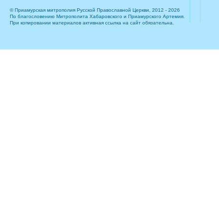
© Приамурская митрополия Русской Православной Церкви, 2012 - 2026
По благословению Митрополита Хабаровского и Приамурского Артемия.
При копировании материалов активная ссылка на сайт обязательна.