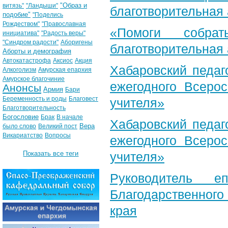
"Образ и
витязь"
"Ландыши"
благотворительная
подобие"
"Поделись
Рождеством"
"Православная
«Помоги собра
инициатива"
"Радость веры"
"Синдром радости"
Аборигены
благотворительная
Аборты и демография
Автокатастрофа
Аксиос
Акция
Хабаровский педаг
Алкоголизм
Амурская епархия
Амурское благочиние
ежегодного Всерос
Анонсы
Армия
Бари
Беременность и роды
Благовест
учителя»
Благотворительность
Богословие
Брак
В начале
Хабаровский педаг
Вера
было слово
Великий пост
Викариатство
Вопросы
ежегодного Всерос
Показать все теги
учителя»
Руководитель е
Благодарственног
края