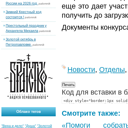
России на 2026 год.
palomnik
еще это дает учас
Зимний Крестный ход
получить до загруз
состоится !
palomnik
Документы конкурс
Престольный праздник у
Архангела Михаила
palomnik
Золотой октябрь в
Петропавловке.
palomnik
Новости
,
Отделы
Код для вставки в 
Смотрите также:
Облако тегов
«Помоги собра
"Вера и дело"
"Душа"
"Золотой