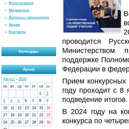
Фотогалерея
Медиатека
В
Вопросы священнику
в
Архив
2
Контакты
проводится Русс
Министерством 
Календарь
поддержке Полномо
Федерации в федер
Архив
Август
-
2026
Прием конкурсных 
пн
вт
ср
чт
пт
сб
вс
году проходит с 8 
1
2
подведение итогов.
3
4
5
6
7
8
9
10
11
12
13
14
15
16
В 2024 году на ко
17
18
19
20
21
22
23
конкурса по четыр
24
25
26
27
28
29
30