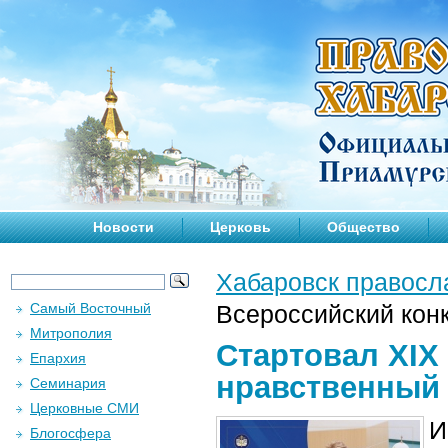
Новости
Церковь
Общество
Хабаровск правосл
Самый Восточный
Всероссийский кон
Митрополия
Стартовал XIX
Епархия
нравственный 
Семинария
Церковные СМИ
И
Блогосфера