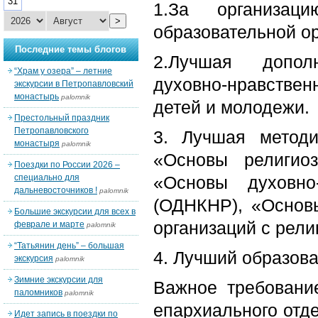
31
1.За организаци
>
образовательной о
Последние темы блогов
2.Лучшая допол
“Храм у озера” – летние
духовно-нравственн
экскурсии в Петропавловский
монастырь
palomnik
детей и молодежи.
Престольный праздник
Петропавловского
3. Лучшая методи
монастыря
palomnik
«Основы религио
Поездки по России 2026 –
специально для
«Основы духовно
дальневосточников !
palomnik
(ОДНКНР), «Основ
Большие экскурсии для всех в
организаций с рел
феврале и марте
palomnik
“Татьянин день” – большая
4. Лучший образова
экскурсия
palomnik
Зимние экскурсии для
Важное требовани
паломников
palomnik
епархиального отде
Идет запись в поездки по