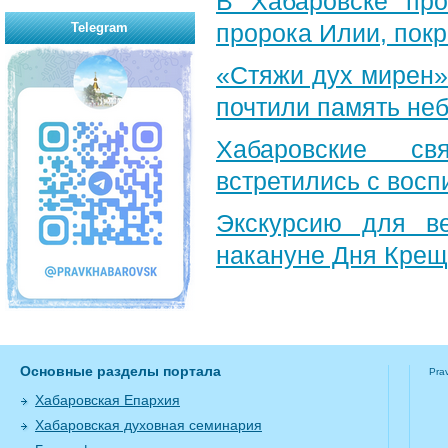
В Хабаровске пр
пророка Илии, пок
Telegram
«Стяжи дух мирен»
почтили память неб
Хабаровские св
встретились с вос
Экскурсию для в
накануне Дня Крещ
Основные разделы портала
Pra
Хабаровская Епархия
Хабаровская духовная семинария