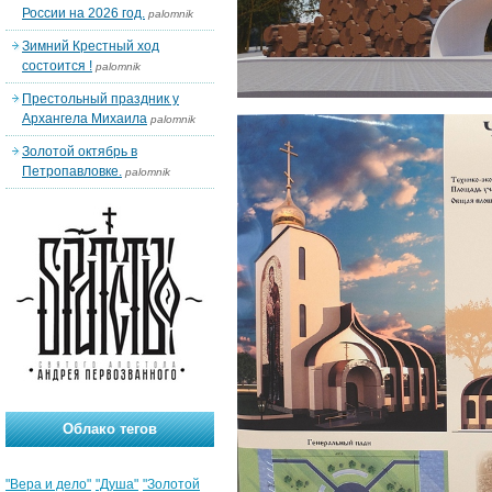
России на 2026 год.
palomnik
Зимний Крестный ход
состоится !
palomnik
Престольный праздник у
Архангела Михаила
palomnik
Золотой октябрь в
Петропавловке.
palomnik
Облако тегов
"Вера и дело"
"Душа"
"Золотой