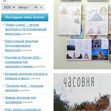
31
>
Последние темы блогов
“Храм у озера” – летние
экскурсии в Петропавловский
монастырь
palomnik
Престольный праздник
Петропавловского
монастыря
palomnik
Поездки по России 2026 –
специально для
дальневосточников !
palomnik
Большие экскурсии для всех в
феврале и марте
palomnik
“Татьянин день” – большая
экскурсия
palomnik
Зимние экскурсии для
паломников
palomnik
Идет запись в поездки по