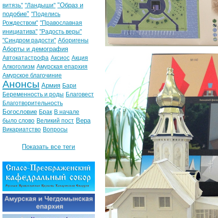
"Образ и
витязь"
"Ландыши"
подобие"
"Поделись
Рождеством"
"Православная
инициатива"
"Радость веры"
"Синдром радости"
Аборигены
Аборты и демография
Автокатастрофа
Аксиос
Акция
Алкоголизм
Амурская епархия
Амурское благочиние
Анонсы
Армия
Бари
Беременность и роды
Благовест
Благотворительность
Богословие
Брак
В начале
Вера
было слово
Великий пост
Викариатство
Вопросы
Показать все теги