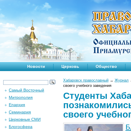
Новости
Церковь
Общество
Хабаровск православный
→
Журнал
своего учебного заведения
Самый Восточный
Студенты Хаб
Митрополия
познакомились
Епархия
своего учебно
Семинария
Церковные СМИ
Б
Блогосфера