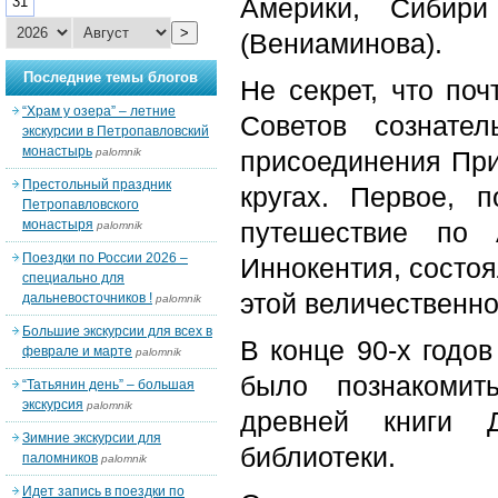
Америки, Сибир
31
>
(Вениаминова).
Последние темы блогов
Не секрет, что по
“Храм у озера” – летние
Советов сознате
экскурсии в Петропавловский
монастырь
palomnik
присоединения При
Престольный праздник
кругах. Первое, 
Петропавловского
монастыря
путешествие по 
palomnik
Поездки по России 2026 –
Иннокентия, состоя
специально для
этой
величественно
дальневосточников !
palomnik
Большие экскурсии для всех в
В конце 90-х годо
феврале и марте
palomnik
было познакомит
“Татьянин день” – большая
экскурсия
palomnik
древней книги Д
Зимние экскурсии для
библиотеки.
паломников
palomnik
Идет запись в поездки по