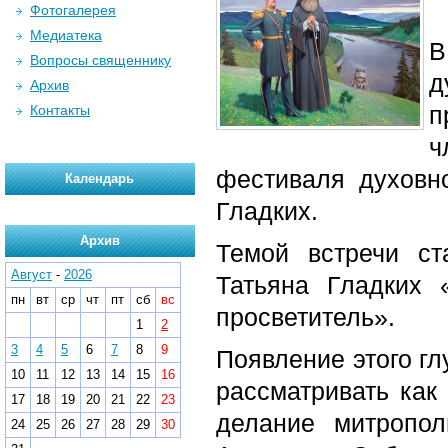
Фотогалерея
Медиатека
В
Вопросы священнику
д
Архив
п
Контакты
ч
фестиваля духовн
Календарь
Гладких.
Архив
Темой встречи ст
Август
-
2026
Татьяна Гладких «
пн
вт
ср
чт
пт
сб
вс
просветитель».
1
2
3
4
5
6
7
8
9
Появление этого гл
10
11
12
13
14
15
16
рассматривать как
17
18
19
20
21
22
23
делание митропол
24
25
26
27
28
29
30