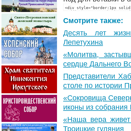
Смотрите также:
Десять лет жизн
Лепетухина
«Молитва, застыв
сердце Дальнего В
Представители Хаб
столе по истории 
«Сокровища Северн
иконы из собрания
«Наша вера живет
Троицкие гуляния