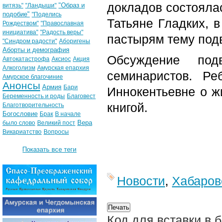
докладов состоялас
"Образ и
витязь"
"Ландыши"
подобие"
"Поделись
Татьяне Гладких, 
Рождеством"
"Православная
инициатива"
"Радость веры"
пастырям тему под
"Синдром радости"
Аборигены
Аборты и демография
Обсуждение
под
Автокатастрофа
Аксиос
Акция
Алкоголизм
Амурская епархия
семинаристов. Р
Амурское благочиние
Анонсы
Армия
Бари
Иннокентьевне о ж
Беременность и роды
Благовест
книгой.
Благотворительность
Богословие
Брак
В начале
Вера
было слово
Великий пост
Викариатство
Вопросы
Показать все теги
Новости
,
Хабаров
Код для вставки в 