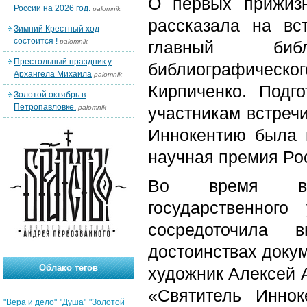
О первых прижизн
России на 2026 год.
palomnik
рассказала на вс
Зимний Крестный ход
состоится !
palomnik
главный биб
Престольный праздник у
библиографичес
Архангела Михаила
palomnik
Кирпиченко. Подг
Золотой октябрь в
Петропавловке.
palomnik
участникам встречи
Иннокентию была 
научная премия Рос
Во время встр
государственного
сосредоточила 
достоинствах докум
Облако тегов
художник Алексей А
«Святитель Инно
"Вера и дело"
"Душа"
"Золотой