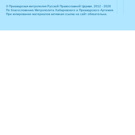
© Приамурская митрополия Русской Православной Церкви, 2012 - 2026
По благословению Митрополита Хабаровского и Приамурского Артемия.
При копировании материалов активная ссылка на сайт обязательна.