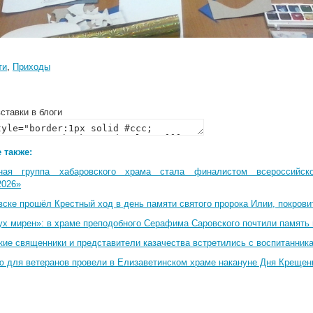
ти
,
Приходы
ставки в блоги
 также:
ная группа хабаровского храма стала финалистом всероссийско
2026»
вске прошёл Крестный ход в день памяти святого пророка Илии, покрови
ух мирен»: в храме преподобного Серафима Саровского почтили память 
кие священники и представители казачества встретились с воспитанник
ю для ветеранов провели в Елизаветинском храме накануне Дня Крещен