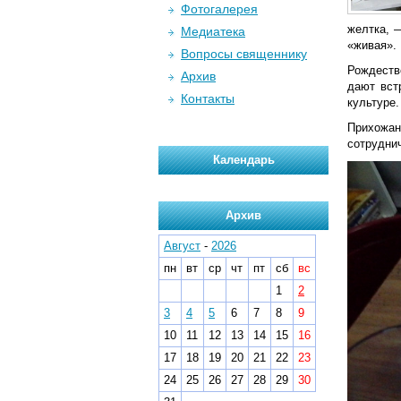
Фотогалерея
желтка, 
Медиатека
«живая».
Вопросы священнику
Рождеств
Архив
дают вст
Контакты
культуре.
Прихожан
сотрудни
Календарь
Архив
Август
-
2026
пн
вт
ср
чт
пт
сб
вс
1
2
3
4
5
6
7
8
9
10
11
12
13
14
15
16
17
18
19
20
21
22
23
24
25
26
27
28
29
30