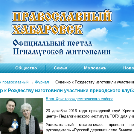
Общество
Семья
Молодежь
Ново
к православный
→
Журнал
→
Сувенир к Рождеству изготовили участник
р к Рождеству изготовили участники приходского клуб
Блог Христорождественского собора
23 декабря 2016 года приходской клуб Христ
центр» Педагогического института ТОГУ для уч
Увлекательный мастер-класс провела пре
руководитель
«Русской деревни» села Бычиха 