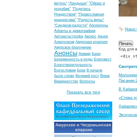
"Образ и
витязь"
"Ландыши"
подобие"
"Поделись
Рождеством"
"Православная
инициатива"
"Радость веры"
"Синдром радости"
Аборигены
Новос
Аборты и демография
Автокатастрофа
Аксиос
Акция
Алкоголизм
Амурская епархия
Амурское благочиние
Код для в
Анонсы
Армия
Бари
Беременность и роды
Благовест
Благотворительность
Смотрите
Богословие
Брак
В начале
Молодеж
Вера
было слово
Великий пост
Писания-
Викариатство
Вопросы
В Хабаро
Показать все теги
«Стяжи д
Хабаровс
Экскурси