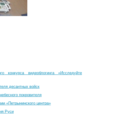
го конкурса видеоблогинга «Исследуйте
теля десантных войск
небесного покровителя
ами «Петрынинского центра»
ия Руси