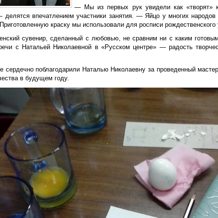
— Мы из первых рук увидели как «творят» к
— делятся впечатлением участники занятия. — Яйцо у многих народов
 Приготовленную краску мы использовали для росписи рождественского 
енский сувенир, сделанный с любовью, не сравним ни с каким готовы
речи с Натальей Николаевной в «Русском центре» — радость творчес
е сердечно поблагодарили Наталью Николаевну за проведенный мастер
чества в будущем году.