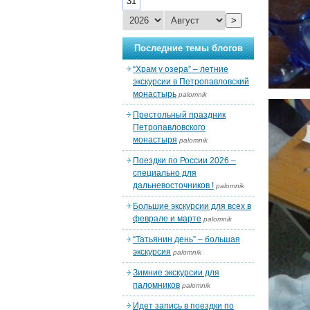
31
>
Последние темы блогов
“Храм у озера” – летние
экскурсии в Петропавловский
монастырь
palomnik
Престольный праздник
Петропавловского
монастыря
palomnik
Поездки по России 2026 –
специально для
дальневосточников !
palomnik
Большие экскурсии для всех в
феврале и марте
palomnik
“Татьянин день” – большая
экскурсия
palomnik
Зимние экскурсии для
паломников
palomnik
Идет запись в поездки по