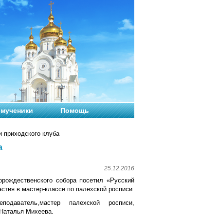
мученики
Помощь
и приходского клуба
а
25.12.2016
орождественского собора посетил «Русский
астия в мастер-классе по палехской росписи.
подаватель,мастер палехской росписи,
Наталья Михеева.