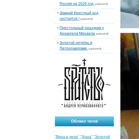
России на 2026 год.
palomnik
Зимний Крестный ход
состоится !
palomnik
Престольный праздник у
Архангела Михаила
palomnik
Золотой октябрь в
Петропавловке.
palomnik
Облако тегов
"Вера и дело"
"Душа"
"Золотой