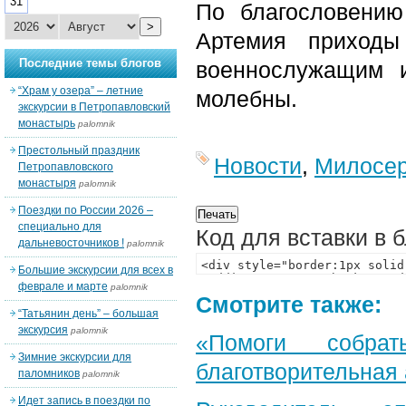
31
По благословению
>
Артемия приходы
Последние темы блогов
военнослужащим 
“Храм у озера” – летние
молебны.
экскурсии в Петропавловский
монастырь
palomnik
Престольный праздник
Новости
,
Милосе
Петропавловского
монастыря
palomnik
Поездки по России 2026 –
специально для
Код для вставки в 
дальневосточников !
palomnik
Большие экскурсии для всех в
феврале и марте
palomnik
Смотрите также:
“Татьянин день” – большая
экскурсия
palomnik
«Помоги собра
Зимние экскурсии для
благотворительная
паломников
palomnik
Идет запись в поездки по