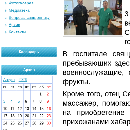
Фотогалерея
Медиатека
3
Вопросы священнику
в
Архив
С
Контакты
г
Календарь
В госпитале свя
пребывающих здесь
Архив
военнослужащие, 
Август
-
2026
фрукты.
пн
вт
ср
чт
пт
сб
вс
Кроме того, отец С
1
2
массажер, помога
3
4
5
6
7
8
9
10
11
12
13
14
15
16
на приобретение
17
18
19
20
21
22
23
прихожанами хабар
24
25
26
27
28
29
30