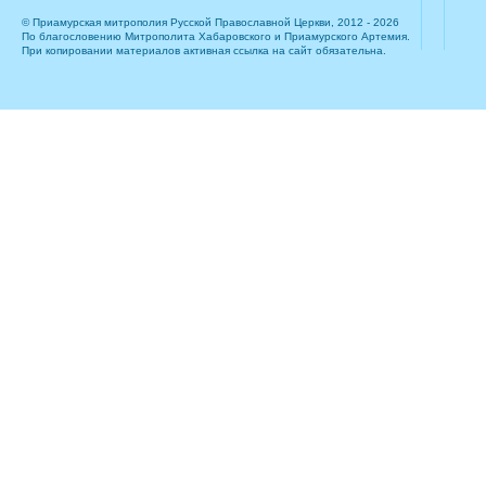
© Приамурская митрополия Русской Православной Церкви, 2012 - 2026
По благословению Митрополита Хабаровского и Приамурского Артемия.
При копировании материалов активная ссылка на сайт обязательна.