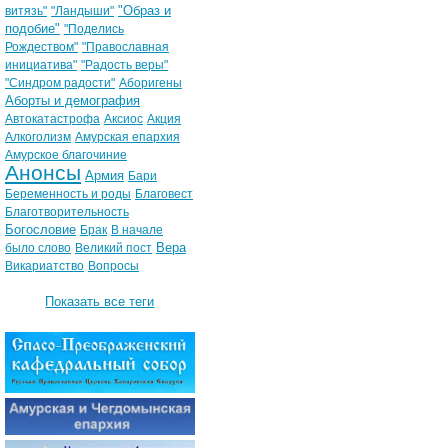
"Образ и
витязь"
"Ландыши"
подобие"
"Поделись
Рождеством"
"Православная
инициатива"
"Радость веры"
"Синдром радости"
Аборигены
Аборты и демография
Автокатастрофа
Аксиос
Акция
Алкоголизм
Амурская епархия
Амурское благочиние
Анонсы
Армия
Бари
Беременность и роды
Благовест
Благотворительность
Богословие
Брак
В начале
Вера
было слово
Великий пост
Викариатство
Вопросы
Показать все теги