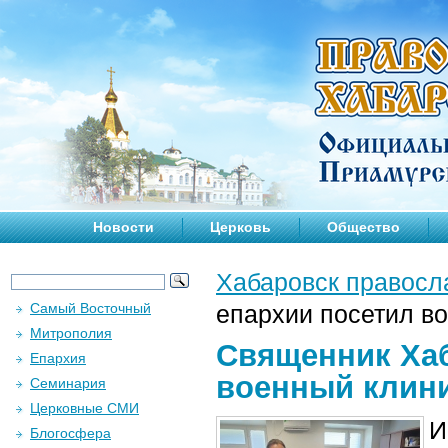
Новости
Церковь
Общество
Хабаровск правосл
Самый Восточный
епархии посетил в
Митрополия
Священник Хаб
Епархия
военный клини
Семинария
Церковные СМИ
И
Блогосфера