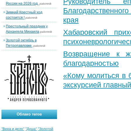
Руководитель е
России на 2026 год.
palomnik
Благодарственног
Зимний Крестный ход
состоится !
края
palomnik
Престольный праздник у
Хабаровский при
Архангела Михаила
palomnik
психоневрологичес
Золотой октябрь в
Петропавловке.
palomnik
Возвращение к ж
благодарностью
«Кому молиться в 
экскурсией главный
Облако тегов
"Вера и дело"
"Душа"
"Золотой