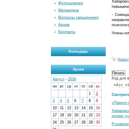
Хабаровс
Фотогалерея
повышени
Медиатека
- Совеща
Вопросы священнику
направле
Архив
психолога
Контакты
Члены ко
Календарь
Новос
Архив
Код для в
Август
-
2026
пн
вт
ср
чт
пт
сб
вс
1
2
Смотрите
3
4
5
6
7
8
9
«Помоги 
10
11
12
13
14
15
16
Хабаровс
17
18
19
20
21
22
23
подвиг у
24
25
26
27
28
29
30
Руководи