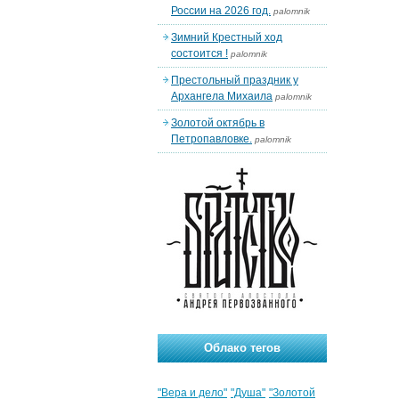
России на 2026 год.
palomnik
Зимний Крестный ход
состоится !
palomnik
Престольный праздник у
Архангела Михаила
palomnik
Золотой октябрь в
Петропавловке.
palomnik
Облако тегов
"Вера и дело"
"Душа"
"Золотой