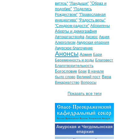
"Образ и
витязь"
"Ландыши"
подобие"
"Поделись
Рождеством"
"Православная
инициатива"
"Радость веры"
"Синдром радости"
Аборигены
Аборты и демография
Автокатастрофа
Аксиос
Акция
Алкоголизм
Амурская епархия
Амурское благочиние
Анонсы
Армия
Бари
Беременность и роды
Благовест
Благотворительность
Богословие
Брак
В начале
Вера
было слово
Великий пост
Викариатство
Вопросы
Показать все теги