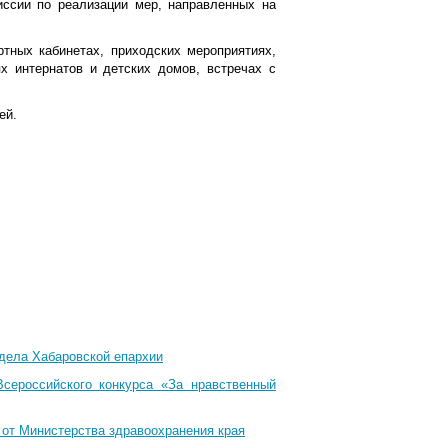
иссии по реализации мер, направленных на
тных кабинетах, приходских мероприятиях,
х интернатов и детских домов, встречах с
ей.
тдела Хабаровской епархии
Всероссийского конкурса «За нравственный
 от Министерства здравоохранения края