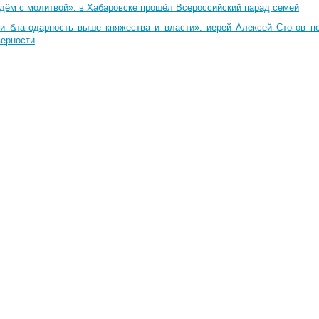
дём с молитвой»: в Хабаровске прошёл Всероссийский парад семей
и благодарность выше княжества и власти»: иерей Алексей Стогов п
верности