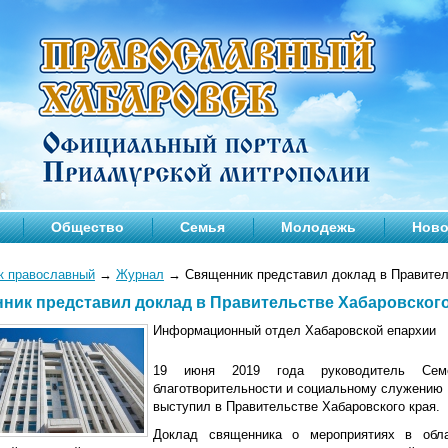
Общество
Семья
Молодежь
Ново
к православный
→
Журнал
→
Священник представил доклад в Правител
ник представил доклад в Правительстве Хабаровского
Информационный отдел Хабаровской епархии
19 июня 2019 года руководитель Семе
благотворительности и социальному служению
выступил в Правительстве Хабаровского края.
Доклад священника о мероприятиях в обла