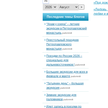
31
«Под дож
>
«Любовь 
любви и 
Последние темы блогов
“Храм у озера” – летние
экскурсии в Петропавловский
монастырь
palomnik
Престольный праздник
Петропавловского
монастыря
palomnik
Поездки по России 2026 –
специально для
дальневосточников !
palomnik
Большие экскурсии для всех в
феврале и марте
palomnik
“Татьянин день” – большая
экскурсия
palomnik
Зимние экскурсии для
паломников
palomnik
Идет запись в поездки по