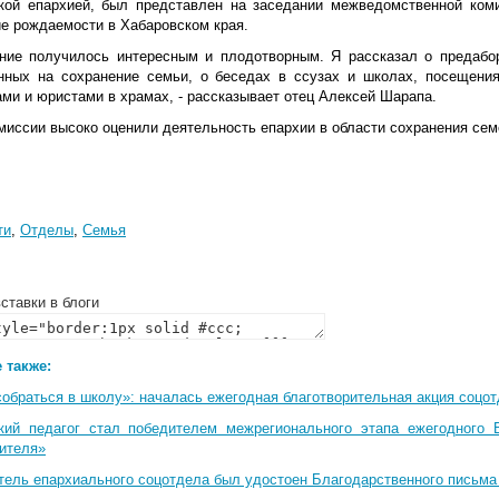
кой епархией, был представлен на заседании межведомственной ком
е рождаемости в Хабаровском края.
ние получилось интересным и плодотворным. Я рассказал о предабор
нных на сохранение семьи, о беседах в ссузах и школах, посещения
ми и юристами в храмах, - рассказывает отец Алексей Шарапа.
миссии высоко оценили деятельность епархии в области сохранения сем
ти
,
Отделы
,
Семья
ставки в блоги
 также:
собраться в школу»: началась ежегодная благотворительная акция соцо
кий педагог стал победителем межрегионального этапа ежегодного 
чителя»
тель епархиального соцотдела был удостоен Благодарственного письма