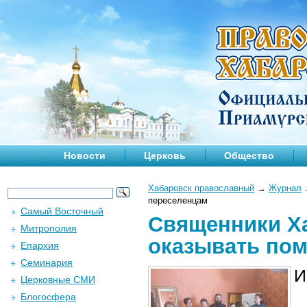
Новости
Церковь
Общество
Хабаровск православный
→
Журнал
переселенцам
Самый Восточный
Священники Х
Митрополия
оказывать по
Епархия
Семинария
И
Церковные СМИ
Блогосфера