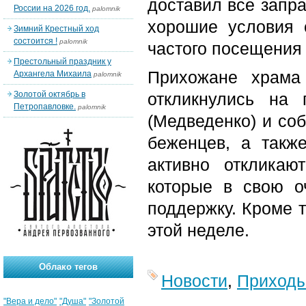
доставил все запр
России на 2026 год.
palomnik
хорошие условия 
Зимний Крестный ход
состоится !
palomnik
частого посещения
Престольный праздник у
Прихожане храма 
Архангела Михаила
palomnik
Золотой октябрь в
откликнулись на
Петропавловке.
palomnik
(Медведенко) и соб
беженцев, а такж
активно отклика
которые в свою о
поддержку. Кроме 
этой неделе.
Облако тегов
Новости
,
Приход
"Вера и дело"
"Душа"
"Золотой