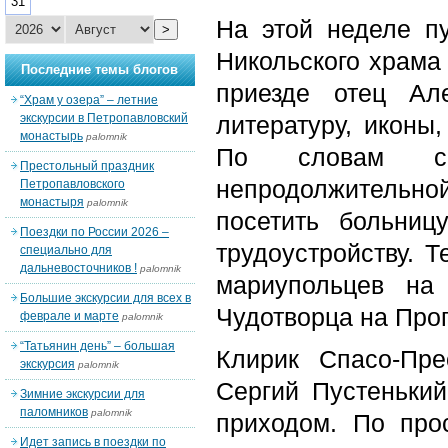
31
На этой неделе п
>
Никольского храма
Последние темы блогов
приезде отец Ал
“Храм у озера” – летние
экскурсии в Петропавловский
литературу, иконы,
монастырь
palomnik
По словам свя
Престольный праздник
непродолжительно
Петропавловского
монастыря
palomnik
посетить больниц
Поездки по России 2026 –
трудоустройству. Т
специально для
дальневосточников !
palomnik
мариупольцев на
Большие экскурсии для всех в
Чудотворца на Про
феврале и марте
palomnik
“Татьянин день” – большая
Клирик Спасо-Пре
экскурсия
palomnik
Сергий Пустенький
Зимние экскурсии для
паломников
palomnik
приходом. По про
Идет запись в поездки по