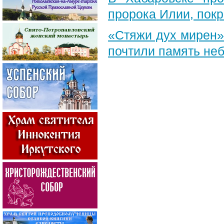
пророка Илии, пок
«Стяжи дух мирен»
почтили память неб