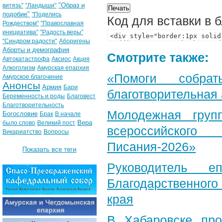
"Образ и
витязь"
"Ландыши"
подобие"
"Поделись
Код для вставки в 
Рождеством"
"Православная
инициатива"
"Радость веры"
"Синдром радости"
Аборигены
Аборты и демография
Смотрите также:
Автокатастрофа
Аксиос
Акция
Алкоголизм
Амурская епархия
«Помоги собра
Амурское благочиние
Анонсы
Армия
Бари
благотворительная
Беременность и роды
Благовест
Благотворительность
Молодежная груп
Богословие
Брак
В начале
Вера
было слово
Великий пост
всероссийского
Викариатство
Вопросы
Писания-2026»
Показать все теги
Руководитель е
Благодарственног
края
В Хабаровске пр