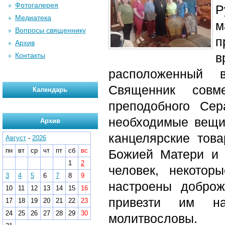
Фотогалерея
Р
Медиатека
м
Вопросы священнику
п
Архив
в
Контакты
расположенный 
Священник сов
Календарь
преподобного Се
необходимые вещи:
Архив
канцелярские тов
Август
-
2026
пн
вт
ср
чт
пт
сб
вс
Божией Матери и 
1
2
человек, некото
3
4
5
6
7
8
9
настроены доброж
10
11
12
13
14
15
16
привезти им н
17
18
19
20
21
22
23
24
25
26
27
28
29
30
молитвословы.