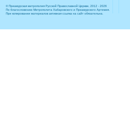
© Приамурская митрополия Русской Православной Церкви, 2012 - 2026
По благословению Митрополита Хабаровского и Приамурского Артемия.
При копировании материалов активная ссылка на сайт обязательна.