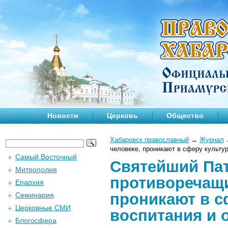
Новости
Церковь
Общество
Хабаровск православный
→
Журнал
человеке, проникают в сферу культу
Самый Восточный
Святейший Пат
Митрополия
противоречащи
Епархия
проникают в с
Семинария
Церковные СМИ
воспитания и 
Блогосфера