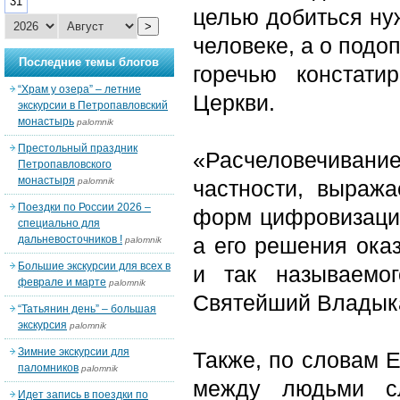
31
целью добиться нуж
>
человеке, а о под
Последние темы блогов
горечью констати
“Храм у озера” – летние
Церкви.
экскурсии в Петропавловский
монастырь
palomnik
Престольный праздник
«Расчеловечивани
Петропавловского
монастыря
palomnik
частности, выраж
Поездки по России 2026 –
форм цифровизации
специально для
дальневосточников !
а его решения ока
palomnik
Большие экскурсии для всех в
и так называемог
феврале и марте
palomnik
Святейший Владык
“Татьянин день” – большая
экскурсия
palomnik
Зимние экскурсии для
Также, по словам 
паломников
palomnik
между людьми с
Идет запись в поездки по