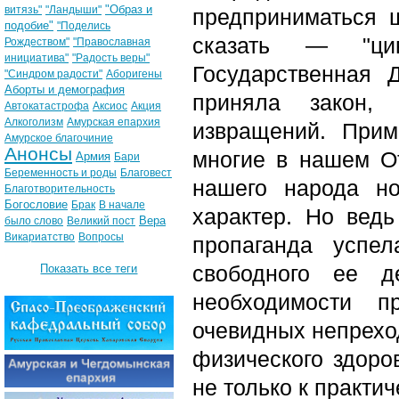
"Образ и
витязь"
"Ландыши"
предприниматься 
подобие"
"Поделись
сказать — "ци
Рождеством"
"Православная
инициатива"
"Радость веры"
Государственная 
"Синдром радости"
Аборигены
Аборты и демография
приняла закон,
Автокатастрофа
Аксиос
Акция
Алкоголизм
Амурская епархия
извращений. Прим
Амурское благочиние
Анонсы
многие в нашем От
Армия
Бари
Беременность и роды
Благовест
нашего народа н
Благотворительность
Богословие
Брак
В начале
характер. Но ведь
Вера
было слово
Великий пост
Викариатство
Вопросы
пропаганда успе
свободного ее д
Показать все теги
необходимости п
очевидных непрехо
физического здоро
не только к практи