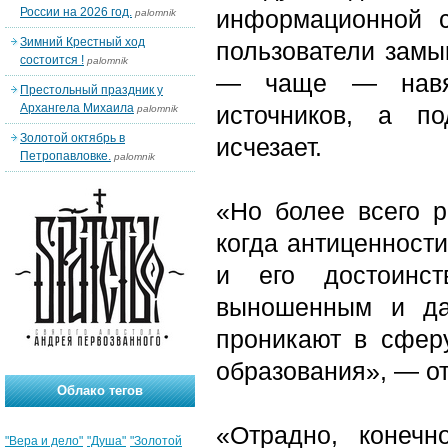
России на 2026 год.
информационной с
palomnik
Зимний Крестный ход
пользователи замы
состоится !
palomnik
— чаще — навяз
Престольный праздник у
Архангела Михаила
источников, а п
palomnik
Золотой октябрь в
исчезает.
Петропавловке.
palomnik
«Но более всего р
когда антиценност
и его достоинст
выношенным и да
проникают в сфер
образования», — о
Облако тегов
«Отрадно, конечн
"Вера и дело"
"Душа"
"Золотой