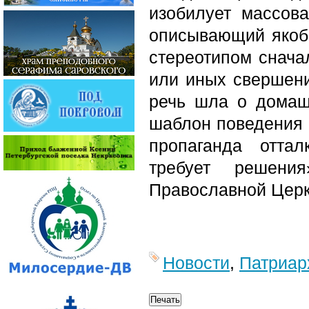
изобилует массова
описывающий якобы
стереотипом снача
или иных свершений
речь шла о домаш
шаблон поведения 
пропаганда отта
требует решени
Православной Церк
Новости
,
Патриар