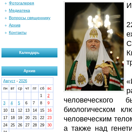
Фотогалерея
И
Медиатека
Вопросы священнику
2
Архив
е
Контакты
С
К
Календарь
т
Архив
Август
-
2026
пн
вт
ср
чт
пт
сб
вс
р
1
2
человеческого 
3
4
5
6
7
8
9
биологическом кл
10
11
12
13
14
15
16
человеческим тело
17
18
19
20
21
22
23
24
25
26
27
28
29
30
а также над гене