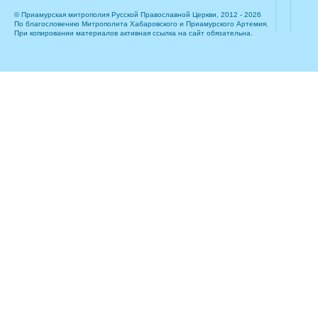
© Приамурская митрополия Русской Православной Церкви, 2012 - 2026
По благословению Митрополита Хабаровского и Приамурского Артемия.
При копировании материалов активная ссылка на сайт обязательна.