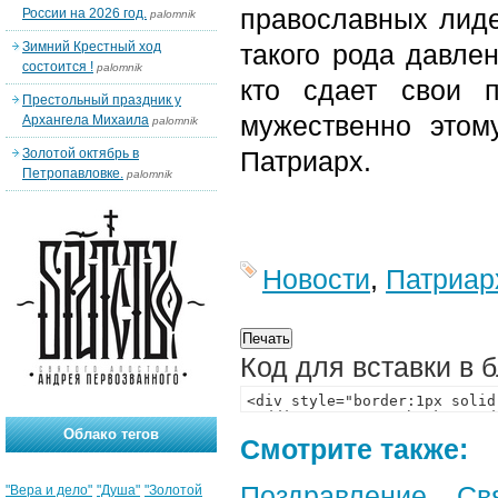
православных лид
России на 2026 год.
palomnik
Зимний Крестный ход
такого рода давлен
состоится !
palomnik
кто сдает свои 
Престольный праздник у
мужественно этом
Архангела Михаила
palomnik
Золотой октябрь в
Патриарх.
Петропавловке.
palomnik
Новости
,
Патриар
Код для вставки в 
Облако тегов
Смотрите также:
Поздравление Св
"Вера и дело"
"Душа"
"Золотой