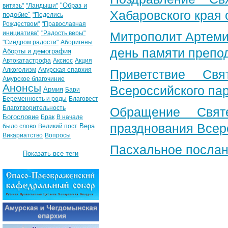
"Образ и
витязь"
"Ландыши"
Хабаровского края 
подобие"
"Поделись
Рождеством"
"Православная
инициатива"
"Радость веры"
Митрополит Артеми
"Синдром радости"
Аборигены
день памяти препо
Аборты и демография
Автокатастрофа
Аксиос
Акция
Алкоголизм
Амурская епархия
Приветствие Свя
Амурское благочиние
Анонсы
Всероссийского па
Армия
Бари
Беременность и роды
Благовест
Благотворительность
Обращение Свят
Богословие
Брак
В начале
празднования Всер
Вера
было слово
Великий пост
Викариатство
Вопросы
Пасхальное послан
Показать все теги