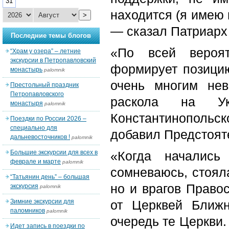
31
находится (я имею 
>
— сказал Патриарх
Последние темы блогов
«По всей вероят
“Храм у озера” – летние
экскурсии в Петропавловский
формирует позицию
монастырь
palomnik
очень многим нев
Престольный праздник
Петропавловского
раскола на У
монастыря
palomnik
Константинопольс
Поездки по России 2026 –
специально для
добавил Предстоят
дальневосточников !
palomnik
Большие экскурсии для всех в
«Когда начались
феврале и марте
palomnik
сомневаюсь, стояла
“Татьянин день” – большая
но и врагов Право
экскурсия
palomnik
Зимние экскурсии для
от Церквей Ближ
паломников
palomnik
очередь те Церкви.
Идет запись в поездки по