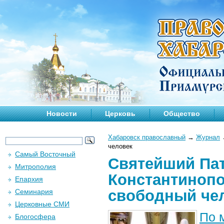
Новости
Церковь
Общество
Хабаровск православный
→
Журнал
человек
Самый Восточный
Святейший Пат
Митрополия
Константинопо
Епархия
свободный че
Семинария
Церковные СМИ
По 
Блогосфера