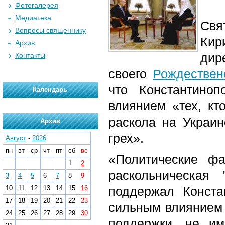
Фотогалерея
Медиатека
Свя
Вопросы священнику
Кир
Архив
дир
Контакты
своего
Рождествен
что Константино
Календарь
влиянием «тех, кт
раскола на Украин
Архив
грех».
Август
-
2026
пн
вт
ср
чт
пт
сб
вс
«Политические ф
1
2
раскольническая
3
4
5
6
7
8
9
10
11
12
13
14
15
16
поддержал Конста
17
18
19
20
21
22
23
сильным влиянием т
24
25
26
27
28
29
30
поддержки, не им