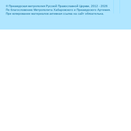
© Приамурская митрополия Русской Православной Церкви, 2012 - 2026
По благословению Митрополита Хабаровского и Приамурского Артемия.
При копировании материалов активная ссылка на сайт обязательна.