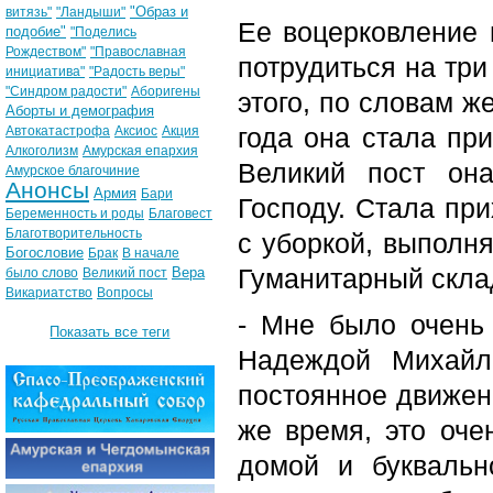
"Образ и
витязь"
"Ландыши"
Ее воцерковление в
подобие"
"Поделись
Рождеством"
"Православная
потрудиться на три
инициатива"
"Радость веры"
"Синдром радости"
Аборигены
этого, по словам ж
Аборты и демография
года она стала пр
Автокатастрофа
Аксиос
Акция
Алкоголизм
Амурская епархия
Великий пост он
Амурское благочиние
Анонсы
Армия
Бари
Господу. Стала при
Беременность и роды
Благовест
Благотворительность
с уборкой, выполня
Богословие
Брак
В начале
Гуманитарный скла
Вера
было слово
Великий пост
Викариатство
Вопросы
- Мне было очень
Показать все теги
Надеждой Михайл
постоянное движен
же время, это оче
домой и буквальн