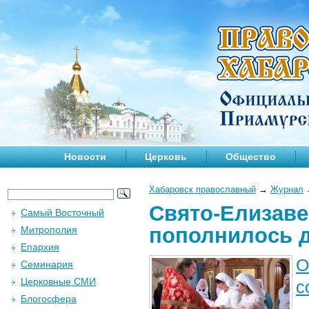
Новости
Церковь
Общество
Хабаровск православный
→
Журнал
Свято-Елизаве
Самый Восточный
пополнилось 
Митрополия
Епархия
О
Семинария
Церковные СМИ
с
Блогосфера