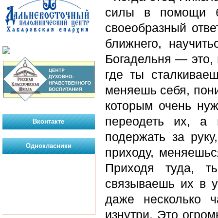
силы в помощи б
своеобразный отве
ближнего, научить
Богадельня — это, 
где ты сталкиваеш
меняешь себя, пони
которым очень ну
переодеть их, а 
Вконтакте
подержать за руку
Однокласники
приходу, меняешьс
Приходя туда, т
связываешь их в у
даже несколько ч
изнутри. Это огром