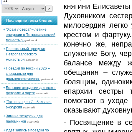
31
княгини Елисаветы 
>
Духовником сесте
Последние темы блогов
милосердия легко 
“Храм у озера” – летние
крестом и фартуку
экскурсии в Петропавловский
монастырь
palomnik
конечно же, непр
Престольный праздник
служение Богу, че
Петропавловского
монастыря
palomnik
балансе между ж
Поездки по России 2026 –
обещания – служ
специально для
дальневосточников !
palomnik
болящим, одиноки
Большие экскурсии для всех в
епархии сестры 
феврале и марте
palomnik
помогают в уходе
“Татьянин день” – большая
экскурсия
palomnik
оказывают духовн
Зимние экскурсии для
- Посвящение в с
паломников
palomnik
святых жен-мирон
Идет запись в поездки по