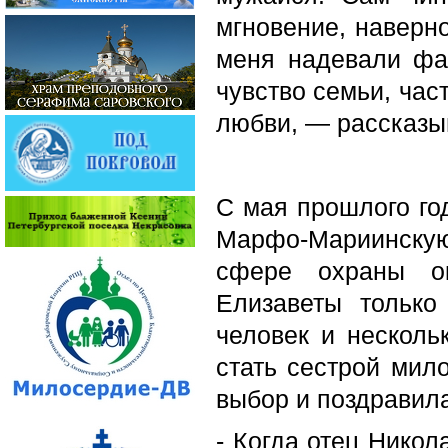
мгновение, наверно
меня надевали фар
чувство семьи, час
любви, — рассказы
С мая прошлого го
Марфо-Мариинскую
сфере охраны о
Елизаветы только
человек и несколь
стать сестрой мил
выбор и поздравила
- Когда отец Нико