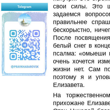
свои силы. Это 
Telegram
задаемся вопрос
правильнее спраш
бескорыстно, ниче
После посвящения
белый снег в конц
псалма: «омыеши м
очень хочется изм
жизни нет. Сам п
поэтому я и упов
Елизавета.
На торжественно
прихожане Елизаве