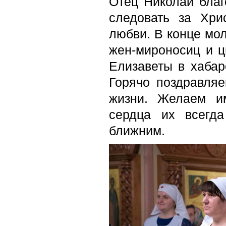
Отец Николай благ
следовать за Хри
любви. В конце мо
жен-мироносиц и ц
Елизаветы в хабар
Горячо поздравля
жизни. Желаем им
сердца их всегд
ближним.