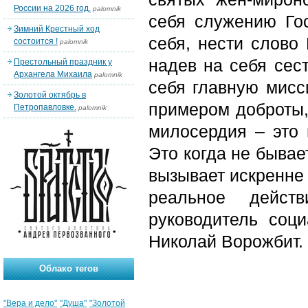
России на 2026 год.
palomnik
себя служению Гос
Зимний Крестный ход
себя, нести слово
состоится !
palomnik
надев на себя сес
Престольный праздник у
Архангела Михаила
palomnik
себя главную мисс
Золотой октябрь в
примером доброты,
Петропавловке.
palomnik
милосердия – это 
Это когда не бывае
вызывает искренне 
реальное действ
руководитель соц
Николай Ворожбит.
Облако тегов
"Вера и дело"
"Душа"
"Золотой