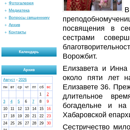
Фотогалерея
Медиатека
преподобномучениц
Вопросы священнику
Архив
посвящения в се
Контакты
сестрами совер
благотворительно
Календарь
Ворожбит.
Елизавета и Инна
Архив
около пяти лет н
Август
-
2026
Елизавете 36. Пре
пн
вт
ср
чт
пт
сб
вс
1
2
длительное врем
3
4
5
6
7
8
9
богадельне и на
10
11
12
13
14
15
16
Хабаровской епархи
17
18
19
20
21
22
23
24
25
26
27
28
29
30
Сестричество мил