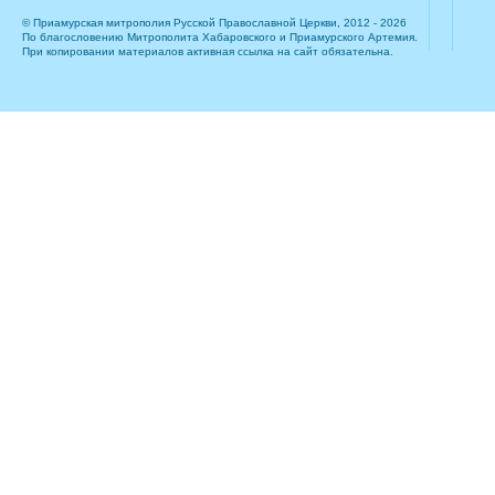
© Приамурская митрополия Русской Православной Церкви, 2012 - 2026
По благословению Митрополита Хабаровского и Приамурского Артемия.
При копировании материалов активная ссылка на сайт обязательна.