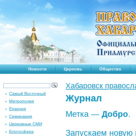
Новости
Церковь
Общество
Хабаровск правосл
Самый Восточный
Журнал
Митрополия
Епархия
Метка —
Добро
.
Семинария
Церковные СМИ
Запускаем новую 
Блогосфера