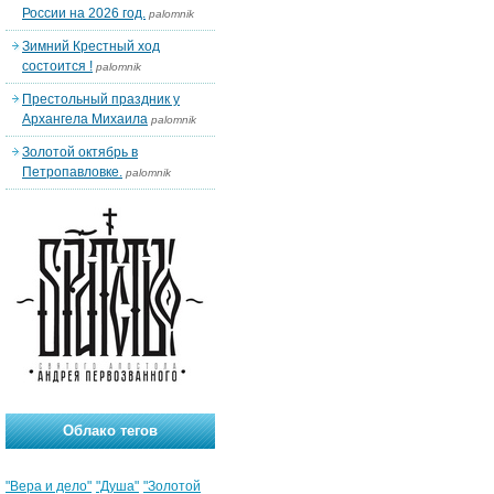
России на 2026 год.
palomnik
Зимний Крестный ход
состоится !
palomnik
Престольный праздник у
Архангела Михаила
palomnik
Золотой октябрь в
Петропавловке.
palomnik
Облако тегов
"Вера и дело"
"Душа"
"Золотой