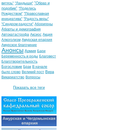
"Образ и
витязь"
"Ландыши"
подобие"
"Поделись
Рождеством"
"Православная
инициатива"
"Радость веры"
"Синдром радости"
Аборигены
Аборты и демография
Автокатастрофа
Аксиос
Акция
Алкоголизм
Амурская епархия
Амурское благочиние
Анонсы
Армия
Бари
Беременность и роды
Благовест
Благотворительность
Богословие
Брак
В начале
Вера
было слово
Великий пост
Викариатство
Вопросы
Показать все теги