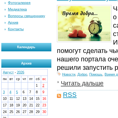
Фотогалерея
Ч
Медиатека
о
Вопросы священнику
Архив
с
Контакты
с
И
Календарь
помогут сделать чь
нашего портала оч
Архив
решили запустить 
Август
-
2026
Новости
,
Добро
,
Помощь
,
Время д
пн
вт
ср
чт
пт
сб
вс
Читать дальше
1
2
3
4
5
6
7
8
9
RSS
10
11
12
13
14
15
16
17
18
19
20
21
22
23
24
25
26
27
28
29
30