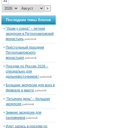
31
>
Последние темы блогов
“Храм у озера” – летние
экскурсии в Петропавловский
монастырь
palomnik
Престольный праздник
Петропавловского
монастыря
palomnik
Поездки по России 2026 –
специально для
дальневосточников !
palomnik
Большие экскурсии для всех в
феврале и марте
palomnik
“Татьянин день” – большая
экскурсия
palomnik
Зимние экскурсии для
паломников
palomnik
Идет запись в поездки по